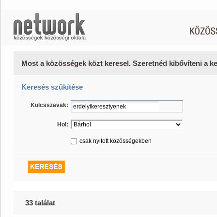
Most a közösségek közt keresel. Szeretnéd kibővíteni a 
Keresés szűkítése
Kulcsszavak:
Hol:
csak nyitott közösségekben
33 találat