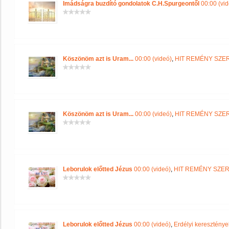
Imádságra buzdító gondolatok C.H.Spurgeontől
00:00 (vid
Köszönöm azt is Uram...
00:00 (videó)
,
HIT REMÉNY SZE
Köszönöm azt is Uram...
00:00 (videó)
,
HIT REMÉNY SZE
Leborulok előtted Jézus
00:00 (videó)
,
HIT REMÉNY SZE
Leborulok előtted Jézus
00:00 (videó)
,
Erdélyi kereszté