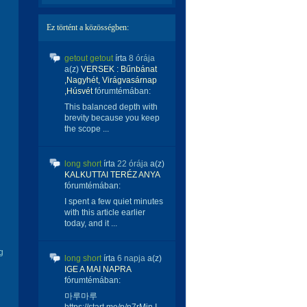
Ez történt a közösségben:
getout getout
írta
8 órája
a(z)
VERSEK : Bűnbánat
,Nagyhét, Virágvasárnap
,Húsvét
fórumtémában:
This balanced depth with
brevity because you keep
the scope ...
long short
írta
22 órája
a(z)
KALKUTTAI TERÉZ ANYA
fórumtémában:
I spent a few quiet minutes
with this article earlier
today, and it ...
g
long short
írta
6 napja
a(z)
IGE A MAI NAPRA
fórumtémában:
마루마루