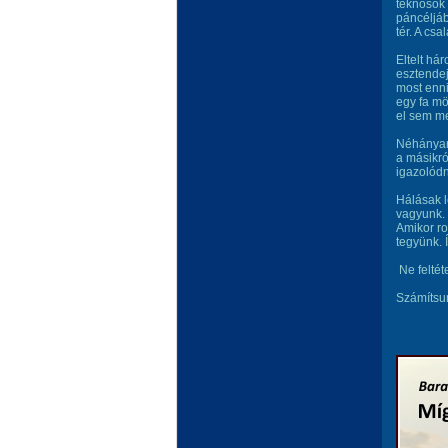
teknősök 
páncéljáb
tér. A cs
Eltelt hár
esztendej
most enni
egy fa mö
el sem me
Néhányan 
a másikró
igazolódn
Hálásak l
vagyunk. 
Amikor ro
tegyünk. 
Ne feltét
Számítsun