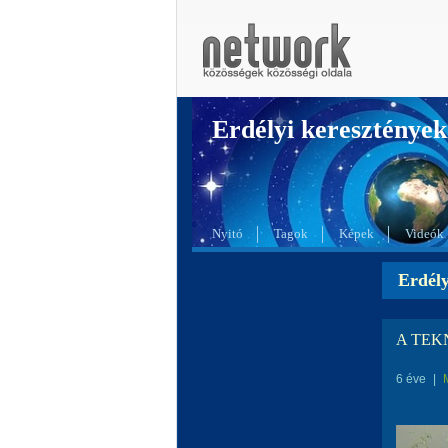
Erdélyi kereszté
Nyitó
Tagok
Képek
Videók
Erdél
A TE
6 éve
|