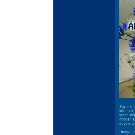
Egy teknő
kerestek,
tartott, m
minden el
egyetérte
Hosszas v