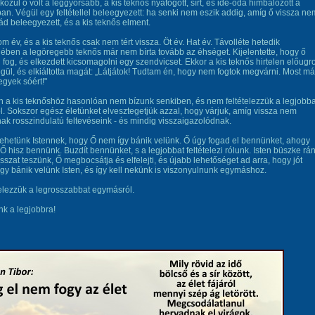
közül ő volt a leggyorsabb, a kis teknős nyafogott, sírt, és ide-oda himbálózott a
an. Végül egy feltétellel beleegyezett: ha senki nem eszik addig, amíg ő vissza ne
alád beleegyezett, és a kis teknős elment.
om év, és a kis teknős csak nem tért vissza. Öt év. Hat év. Távolléte hetedik
ében a legöregebb teknős már nem bírta tovább az éhséget. Kijelentette, hogy ő
 fog, és elkezdett kicsomagolni egy szendvicset. Ekkor a kis teknős hirtelen előugro
gül, és elkiáltotta magát: „Látjátok! Tudtam én, hogy nem fogtok megvárni. Most má
gyek sóért!"
a kis teknőshöz hasonlóan nem bízunk senkiben, és nem feltételezzük a legjobba
l. Sokszor egész életünket elvesztegetjük azzal, hogy várjuk, amíg vissza nem
ak rosszindulatú feltevéseink - és mindig visszaigazolódnak.
ehetünk Istennek, hogy Ő nem így bánik velünk. Ő úgy fogad el bennünket, ahogy
Ő hisz bennünk. Buzdít bennünket, s a legjobbat feltételezi rólunk. Isten büszke rán
sszat teszünk, Ő megbocsátja és elfelejti, és újabb lehetőséget ad arra, hogy jót
Így bánik velünk Isten, és így kell nekünk is viszonyulnunk egymáshoz.
elezzük a legrosszabbat egymásról.
k a legjobbra!