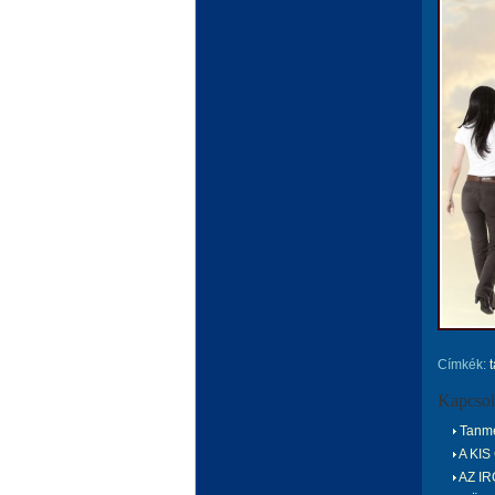
Címkék:
Kapcsol
Tanmes
A KIS
AZ I