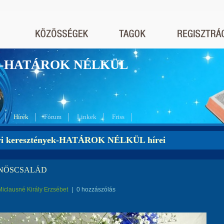
nyek-HATÁROK NÉLKÜL
Hírek
Fórum
Linkek
Friss
yi keresztények-HATÁROK NÉLKÜL hírei
KNŐSCSALÁD
Miclausné Király Erzsébet
|
0 hozzászólás