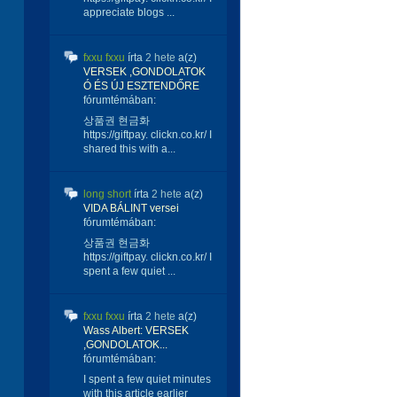
appreciate blogs ...
fxxu fxxu
írta
2 hete
a(z)
VERSEK ,GONDOLATOK
Ó ÉS ÚJ ESZTENDŐRE
fórumtémában:
상품권 현금화
https://giftpay. clickn.co.kr/ I
shared this with a...
long short
írta
2 hete
a(z)
VIDA BÁLINT versei
fórumtémában:
상품권 현금화
https://giftpay. clickn.co.kr/ I
spent a few quiet ...
fxxu fxxu
írta
2 hete
a(z)
Wass Albert: VERSEK
,GONDOLATOK...
fórumtémában:
I spent a few quiet minutes
with this article earlier