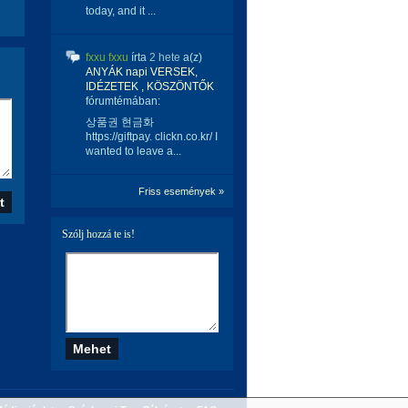
today, and it ...
fxxu fxxu
írta
2 hete
a(z)
ANYÁK napi VERSEK,
IDÉZETEK , KÖSZÖNTŐK
fórumtémában:
상품권 현금화
https://giftpay. clickn.co.kr/ I
wanted to leave a...
Friss események »
Szólj hozzá te is!