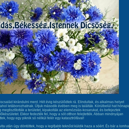
scsalád kirándulni ment. Hét évig készülődtek rá. Elindultak, és alkalmas helyet
 ahol letáborozhatnak. Útjuk második évében meg is találták. Körülbelül hat hónapi
íg megtisztították a területet, kipakolták az elemózsiás-kosarukat, és befejeztek
őkészületet. Ekkor fedezték fel, hogy a sót otthon felejtették. Abban mindnyájan
ttek, hogy egy piknik só nélkül felér egy katasztrófával!
ita után úgy döntöttek, hogy a legifjabb teknőst küldik haza a sóért. És bár a lomha