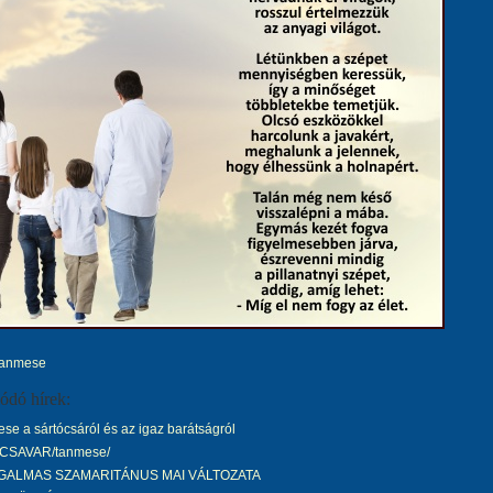
tanmese
ódó hírek:
e a sártócsáról és az igaz barátságról
 CSAVAR/tanmese/
RGALMAS SZAMARITÁNUS MAI VÁLTOZATA