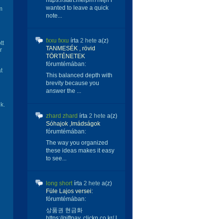
https://start.me/p/n7rMjn I
wanted to leave a quick
m
note...
fxxu fxxu
írta
2 hete
a(z)
tt
TANMESÉK , rövid
r
TÖRTÉNETEK
fórumtémában:
t
This balanced depth with
brevity because you
answer the ...
k.
zhard zhard
írta
2 hete
a(z)
Sóhajok ,Imádságok
fórumtémában:
The way you organized
these ideas makes it easy
to see...
long short
írta
2 hete
a(z)
Füle Lajos versei:
fórumtémában:
상품권 현금화
https://giftpay. clickn.co.kr/ I