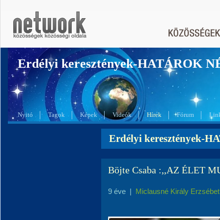
Erdélyi keresztények-HATÁROK 
Nyitó
Tagok
Képek
Videók
Hírek
Fórum
Lin
Erdélyi keresztények-
Böjte Csaba :,,AZ ÉLET
9 éve
|
Miclausné Király Erzsébet