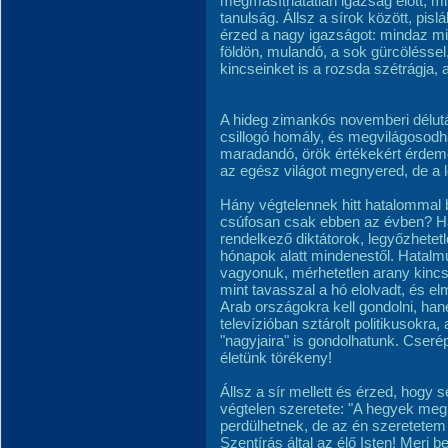
megmásíthatatlan igazság előtt, 
tanulság. Állsz a sírok között, pisl
érzed a nagy igazságot: mindaz mié
földön, mulandó, a sok gürcöléssel, 
kincseinket is a rozsda szétrágja,
A hideg zimankós novemberi délutá
csillogó homály, és megvilágosodhat
maradandó, örök értékekért érdemes
az egész világot megnyered, de a l
Hány végtelennek hitt hatalommal 
csúfosan csak ebben az évben? H
rendelkező diktátorok, legyőzhetetl
hónapok alatt mindenestől. Hatalmu
vagyonuk, mérhetetlen arany kincse
mint tavasszal a hó elolvadt, és e
Arab országokra kell gondolni, ha
televízióban sztárolt politikusokra, 
"nagyjaira" is gondolhatunk. Cser
életünk törékeny!
Állsz a sír mellett és érzed, hogy 
végtelen szeretete: "A hegyek me
perdülhetnek, de az én szeretetem
Szentírás által az élő Isten! Merj