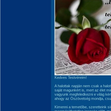
Kedves Testvéreim!
A halottak napján nem csak a halo
saját magunkért is, mert az élet m
vagyunk megfeledkezni e világ kérl
ahogy az Ószövetség mondja, csup
Kimenni a temetőbe, szeretteink sí