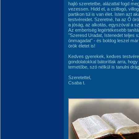
hajló szeretetbe, alázattal fogd m
vezessen. Hidd el, a csillogó, vil
partikon túl is van élet. Isten azt a
testvéreidet. Szeretné, ha az Ő ör
a jóság, az alkotás, egyszóval a sz
Az emberiség legértékesebb tanítás
"Szeresd Uradat, Istenedet teljes s
önmagadat" - és boldog leszel már 
örök életet is!
Kedves gyerekek, kedves testvére
gondolatokkal bátorítlak arra, hogy
temetőbe, szó nélkül is tanulni drág
Szeretettel,
Csaba t.