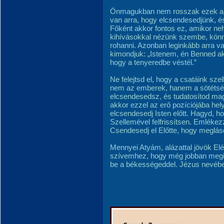
Önmagukban nem rosszak ezek a do
van arra, hogy elcsendesedjünk, é
Főként akkor fontos ez, amikor n
kihívásokkal nézünk szembe, könn
rohanni. Azonban leginkább arra v
kimondjuk: „Istenem, én Benned 
hogy a tenyeredbe véstél.”
Ne felejtsd el, hogy a csatáink sze
nem az emberek, hanem a sötétség
elcsendesedsz, és tudatosítod ma
akkor ezzel az erő pozíciójába he
elcsendesedj Isten előtt. Hagyd, h
Szellemével felfrissítsen. Emlékez
Csendesedj el Előtte, hogy meglásd
Mennyei Atyám, alázattal jövök Elé
szívemhez, hogy még jobban megis
be a békességeddel. Jézus nevéb