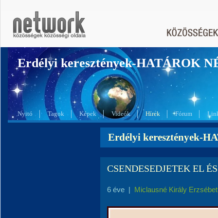
Erdélyi keresztények-HATÁROK 
Nyitó
Tagok
Képek
Videók
Hírek
Fórum
Lin
Erdélyi keresztények-
CSENDESEDJETEK EL ÉS
6 éve
|
Miclausné Király Erzsébet