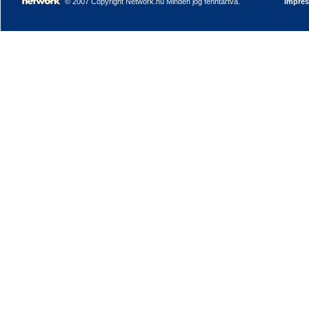
© 2007 Copyright Network.hu Minden jog fenntartva.
Impre