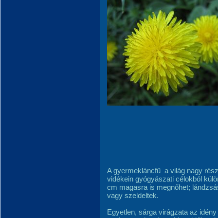
A gyermekláncfű a világ nagy rész
vidékein gyógyászati célokból külö
cm magasra is megnőhet; lándzsás 
vagy szeldeltek.
Egyetlen, sárga virág­zata az idény 