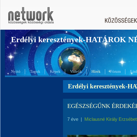
Erdélyi keresztények-HATÁROK 
Nyitó
Tagok
Képek
Videók
Hírek
Fórum
Lin
Erdélyi keresztények-
EGÉSZSÉGŰNK ÉRDEKÉBEN
7 éve
|
Miclausné Király Erzsébet