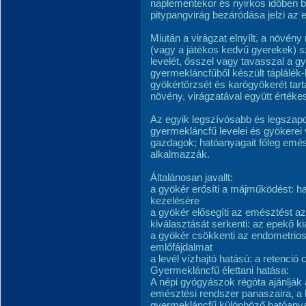
naplementekor és nyirkos időben b
pitypangvirág bezáródása jelzi az e
Miután a virágzat elnyílt, a növény
(vagy a játékos kedvű gyere­kek) s
levelét, ősszel vagy tavasszal a gy
gyermekláncfűből készült táplálék-
gyökértörzsét és karógyökerét tart
növény, virágzatával együtt érték
Az egyik legszívósabb és legsza
gyermekláncfű levelei és gyökere
gazdagok; hatóanyagait főleg emé
alkalmazzák.
Általánosan javallt:
a gyökér erősíti a májműködést: h
kezelésére
a gyökér elősegíti az emésztést az
kiválasztását serkenti: az epekő 
a gyökér csökkenti az endometriosi
emlőfájdalmat
a levél vízhajtó hatású: a retenció
Gyermekláncfű élettani hatása:
A népi gyógyászok régóta ajánlják
emésztési rendszer panaszaira, a l
gyermekláncfű különböző hatóanya