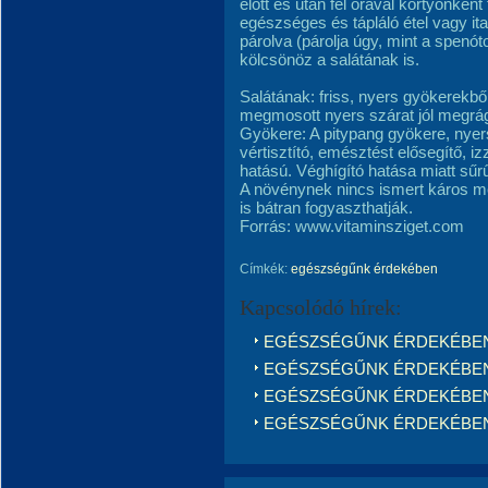
előtt és után fél órával kortyonkén
egészséges és tápláló étel vagy ita
párolva (párolja úgy, mint a spenót
kölcsönöz a salátának is.
Salátának: friss, nyers gyökerekbő
megmosott nyers szárat jól megrá
Gyökere: A pitypang gyökere, nyers
vértisztító, emésztést elősegítő, iz
hatású. Véghígító hatása miatt sűr
A növénynek nincs ismert káros me
is bátran fogyaszthatják.
Forrás: www.vitaminsziget.com
Címkék:
egészségűnk érdekében
Kapcsolódó hírek:
EGÉSZSÉGŰNK ÉRDEKÉBEN...A l
EGÉSZSÉGŰNK ÉRDEKÉBEN...R
EGÉSZSÉGŰNK ÉRDEKÉBEN...Mi
EGÉSZSÉGŰNK ÉRDEKÉBEN...Im