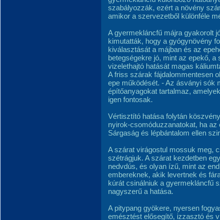
szabályozzák, ezért a növény szá
amikor a szervezetből különféle mé
A gyermekláncfű májra gyakorolt j
kimutatták, hogy a gyógynövény fo
kiválasztását a májban és az epehó
betegségekre jó, mint az epekő, a 
vizelethajtó hatását magas káliumta
A friss szárak fájdalommentesen o
epe működését. - Az ásványi sók m
építőanyagokat tartalmaz, amelye
igen fonto­sak.
Vértisztító hatása folytán köszvény
nyirok-cso­móduzzanatokat, ha az e
Sárgaság és lépbántalom ellen sz
A szárat virágostul mossuk meg, csa
szétrágjuk. A szárat kezdetben eg
nedvdús, és olyan ízű, mint az end
embereknek, akik levertnek és fára
kúrát csinálniuk a gyermekláncfű 
nagyszerű a hatása.
A pitypang gyökere, nyersen fogyasz
emésztést elősegítő, izzasztó és vi