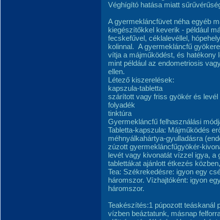
Véghígító hatása miatt sűrűvérűség
A gyermekláncfüvet néha egyéb máj
kiegészítőkkel keverik - például már
fecskefűvel, céklalevéllel, hópehely
kolinnal. A gyermekláncfű gyökere 
vítja a májműködést, és hatékony l
mint például az endometriosis vagy
ellen.
Létező kiszerelések:
kapszula-tabletta
szárított vagy friss gyökér és levé
folyadék
tinktúra
Gyermekláncfű felhasználási módj
Tabletta-kapszula: Májműködés erő
méhnyálka­hártya-gyulladásra (endo
zúzott gyermekláncfűgyökér-kivona
levét vagy kivonatát víz­zel igya, 
tablettákat ajánlott étkezés közben
Tea: Székrekedésre: igyon egy cs
három­szor. Víz­hajtóként: igyon e
háromszor.
Teakészítés:1 púpozott teáskanál p
vízben beáztatunk, másnap felforra