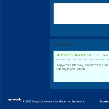
Hozzászólások
Miclausné Király Erzsébet
üzente
7 éve
Kegyelmes Istenünk, emlékeztess a mai á
reménységére! Ámen.
© 2007 Copyright Network.hu Minden jog fenntartva.
Impre