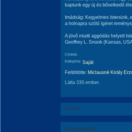
kaptunk egy új és bővelkedő élet
Imádság: Kegyelmes Istenünk, e
a holnapra szóló ígéret remény
A jövő miatti aggódás helyett Ist
Geoffrey L. Snook (Kansas, US
Címkék:
Kategória:
Saját
Feltöltötte:
Miclausné Király Erz
Látta 330 ember.
Értékeld!
Kommentáld!