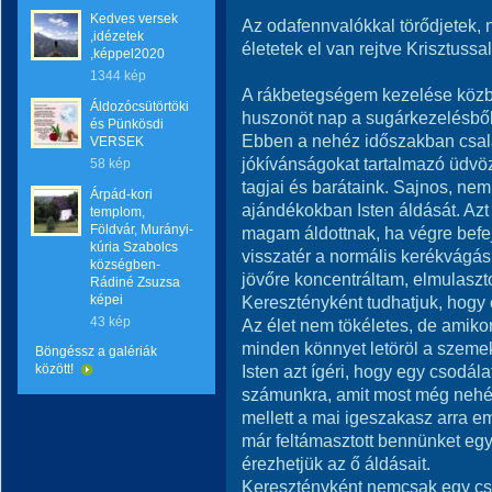
Kedves versek
Az odafennvalókkal törődjetek, n
,idézetek
életetek el van rejtve Krisztussal
,képpel2020
1344 kép
A rákbetegségem kezelése közb
Áldozócsütörtöki
huszonöt nap a sugárkezelésből
és Pünkösdi
Ebben a nehéz időszakban csal
VERSEK
jókívánságokat tartalmazó üdvöz
58 kép
tagjai és barátaink. Sajnos, ne
Árpád-kori
ajándékokban Isten áldását. Azt
templom,
Földvár, Murányi-
magam áldottnak, ha végre befe
kúria Szabolcs
visszatér a normális kerékvágás
községben-
jövőre koncentráltam, elmulaszt
Rádiné Zsuzsa
képei
Keresztényként tudhatjuk, hogy é
43 kép
Az élet nem tökéletes, de amikor
minden könnyet letöröl a szemek
Böngéssz a galériák
között!
Isten azt ígéri, hogy egy csodál
számunkra, amit most még neh
mellett a mai igeszakasz arra e
már feltámasztott bennünket egy
érezhetjük az ő áldásait.
Keresztényként nemcsak egy cso