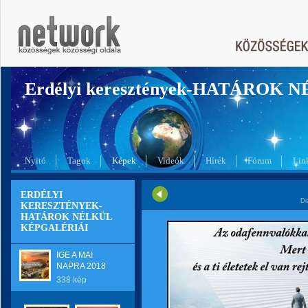
Erdélyi keresztények-HATÁROK 
Nyitó
Tagok
Képek
Videók
Hírek
Fórum
Lin
ERDÉLYI
Di
KERESZTÉNYEK-
HATÁROK NÉLKÜL
KÉPGALÉRIÁI
IGE A MAI
NAPRA 2018
338 kép