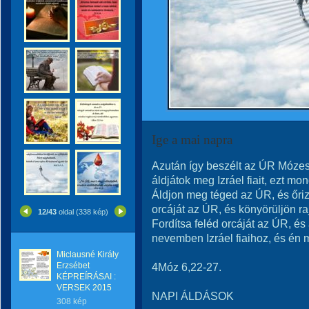
Ige a mai napra
Azután így beszélt az ÚR Mózes
áldjátok meg Izráel fiait, ezt mo
Áldjon meg téged az ÚR, és őri
orcáját az ÚR, és könyörüljön ra
12/43
oldal (338 kép)
Fordítsa feléd orcáját az ÚR, é
nevemben Izráel fiaihoz, és én
Miclausné Király
Erzsébet
4Móz 6,22-27.
KÉPREÍRÁSAI :
VERSEK 2015
NAPI ÁLDÁSOK
308 kép