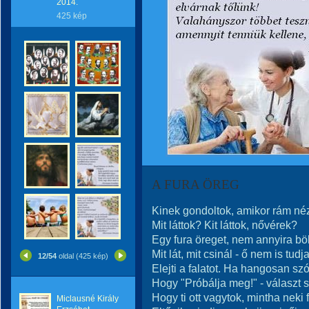
2014.
425 kép
A FURA ÖREG
Kinek gondoltok, amikor rám né
Mit láttok? Kit láttok, nővérek?
Egy fura öreget, nem annyira böl
Mit lát, mit csinál - ő nem is tudj
12/54
oldal (425 kép)
Elejti a falatot. Ha hangosan szó
Hogy "Próbálja meg!" - választ 
Hogy ti ott vagytok, mintha neki 
Miclausné Király