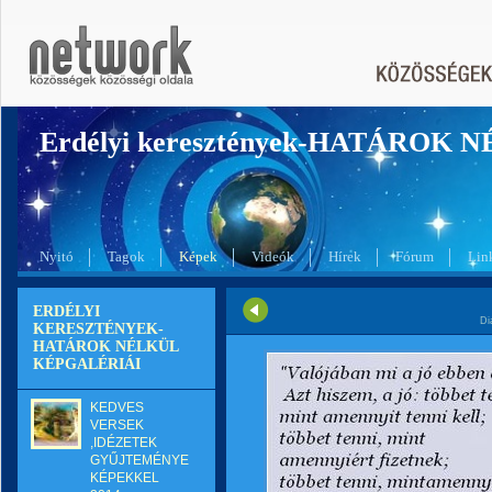
Erdélyi keresztények-HATÁROK 
Nyitó
Tagok
Képek
Videók
Hírek
Fórum
Lin
ERDÉLYI
Di
KERESZTÉNYEK-
HATÁROK NÉLKÜL
KÉPGALÉRIÁI
KEDVES
VERSEK
,IDÉZETEK
GYŰJTEMÉNYE
KÉPEKKEL