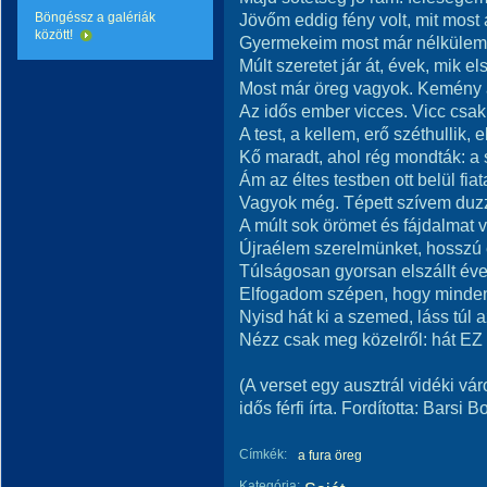
Böngéssz a galériák
Jövőm eddig fény volt, mit most a
között!
Gyermekeim most már nélkülem
Múlt szeretet jár át, évek, mik els
Most már öreg vagyok. Kemény 
Az idős ember vicces. Vicc csak
A test, a kellem, erő széthullik, el
Kő maradt, ahol rég mondták: a
Ám az éltes testben ott belül fiat
Vagyok még. Tépett szívem duz
A múlt sok örömet és fájdalmat 
Újraélem szerelmünket, hosszú 
Túlságosan gyorsan elszállt éve
Elfogadom szépen, hogy minden
Nyisd hát ki a szemed, láss túl 
Nézz csak meg közelről: hát EZ
(A verset egy ausztrál vidéki v
idős férfi írta. Fordította: Barsi 
Címkék:
a fura öreg
Kategória: