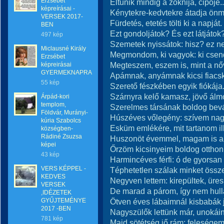
Erzsébet
Eltűnik mindig a zoknija, cipője..
képreírásai -
Kénytekre-kedvtekre átadja önm
VERSEK 2017-
Fürdetés, etetés tölti ki a napját.
BEN
Ezt gondoljátok? És ezt látjátok
497 kép
Szemetek nyissátok: hisz? ez n
Miclausné Király
Megmondom, ki vagyok: ki cse
Erzsébet
Megteszem, eszem is, mint a n
képreirásai
GYERMEKNAPRA
Apámnak, anyámnak kicsi fiacsk
55 kép
Szerető fészkében egyik fiókája
Szárnyra kelő kamasz, jövő álm
Árpád-kori
templom,
Szerelmes társának boldog bevá
Földvár, Murányi-
Húszéves vőlegény: szívem nag
kúria Szabolcs
Esküm emlékére, mit tartanom ill
községben-
Rádiné Zsuzsa
Huszonöt évemmel, magam is a
képei
Őrzöm kicsinyeim boldog otthon
43 kép
Harmincéves férfi: ó de gyorsan
VERS KÉPPEL -
Téphetetlen szálak minket össz
KEDVES
Negyven lettem: kirepültek, üres
VERSEK
De marad a párom, így nem hul
,IDÉZETEK
GYŰJTEMÉNYE
Ötven éves lábaimnál kisbabák 
2017 -BEN
Nagyszülők lettünk már, unokái
781 kép
Majd sötétség jő rám: feleségem