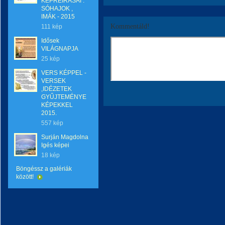
KÉPREIRÁSAI :
SÓHAJOK ,
IMÁK - 2015
Kommentáld!
111 kép
Idősek
VILÁGNAPJA
25 kép
VERS KÉPPEL -
VERSEK
,IDÉZETEK
GYŰJTEMÉNYE
KÉPEKKEL
2015.
557 kép
Surján Magdolna
Igés képei
18 kép
Böngéssz a galériák
között!