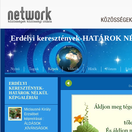
Erdélyi keresztények-HATÁROK 
Nyitó
Tagok
Képek
Videók
Hírek
Fórum
Lin
ERDÉLYI
Di
KERESZTÉNYEK-
HATÁROK NÉLKÜL
KÉPGALÉRIÁI
Miclausné Király
Erzsébet
képreírásai :
ÁLDÁSOK
,KÍVÁNSÁGOK