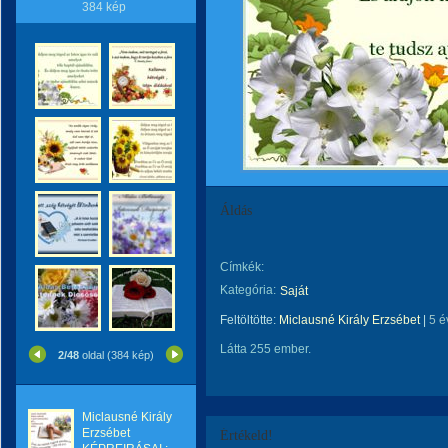
384 kép
Áldás
Címkék:
Kategória:
Saját
Feltöltötte:
Miclausné Király Erzsébet
|
5 é
Látta 255 ember.
2/48
oldal (384 kép)
Miclausné Király
Erzsébet
Értékeld!