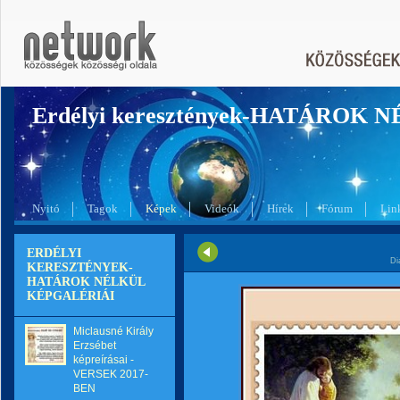
Erdélyi keresztények-HATÁROK 
Nyitó
Tagok
Képek
Videók
Hírek
Fórum
Lin
ERDÉLYI
Di
KERESZTÉNYEK-
HATÁROK NÉLKÜL
KÉPGALÉRIÁI
Miclausné Király
Erzsébet
képreírásai -
VERSEK 2017-
BEN