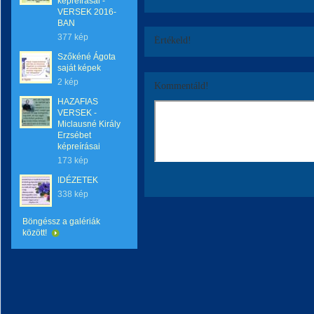
képreírásai -
VERSEK 2016-
BAN
377 kép
Értékeld!
Szőkéné Ágota
saját képek
2 kép
Kommentáld!
HAZAFIAS
VERSEK -
Miclausné Király
Erzsébet
képreírásai
173 kép
IDÉZETEK
338 kép
Böngéssz a galériák
között!