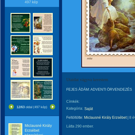
497 kép
Utaidat vágyva kerestem
FEJES ÁDÁM: ADVENTI ÖRVENDEZÉS
Címkék:
12/63
oldal (497 kép)
Kategória:
Saját
Feltöltötte:
Miclausné Király Erzsébet
|
8 é
Miclausné Király
Látta 290 ember.
Erzsébet