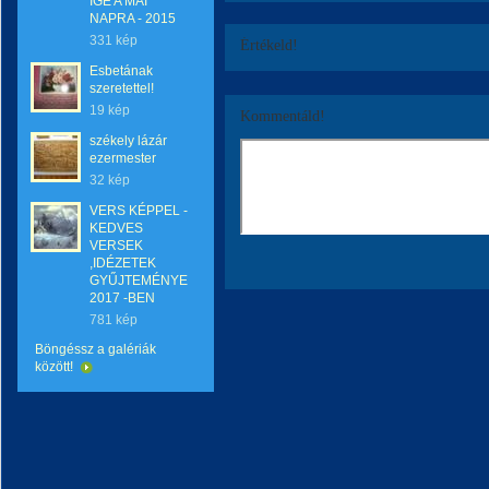
IGE A MAI
NAPRA - 2015
331 kép
Értékeld!
Esbetának
szeretettel!
19 kép
Kommentáld!
székely lázár
ezermester
32 kép
VERS KÉPPEL -
KEDVES
VERSEK
,IDÉZETEK
GYŰJTEMÉNYE
2017 -BEN
781 kép
Böngéssz a galériák
között!