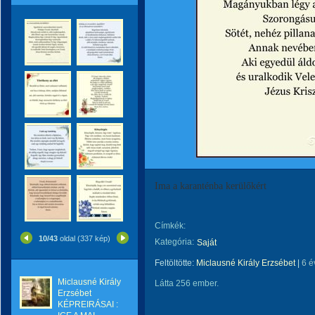
Ima a karanténba kerülőkért
Címkék:
10/43
oldal (337 kép)
Kategória:
Saját
Feltöltötte:
Miclausné Király Erzsébet
|
6 é
Miclausné Király
Látta 256 ember.
Erzsébet
KÉPREIRÁSAI :