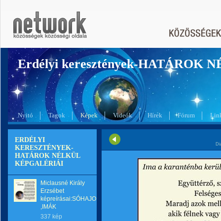
Erdélyi keresztények-HATÁROK 
Nyitó
Tagok
Képek
Videók
Hírek
Fórum
Lin
ERDÉLYI
Di
KERESZTÉNYEK-
HATÁROK NÉLKÜL
KÉPGALÉRIÁI
Miclausné Király
Erzsébet
képreírásai:SÓHAJOK
,IMÁK
337 kép