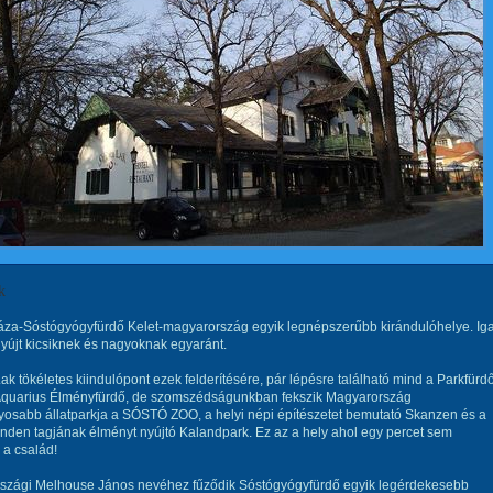
k
áza-Sóstógyógyfürdő Kelet-magyarország egyik legnépszerűbb kirándulóhelye. Iga
yújt kicsiknek és nagyoknak egyaránt.
Lak tökéletes kiindulópont ezek felderítésére, pár lépésre található mind a Parkfürdő
Aquarius Élményfürdő, de szomszédságunkban fekszik Magyarország
yosabb állatparkja a SÓSTÓ ZOO, a helyi népi építészetet bemutató Skanzen és a
nden tagjának élményt nyújtó Kalandpark. Ez az a hely ahol egy percet sem
 a család!
rszági Melhouse János nevéhez fűződik Sóstógyógyfürdő egyik legérdekesebb