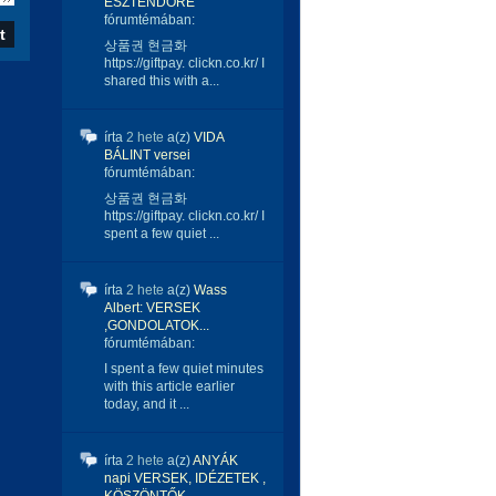
ESZTENDŐRE
fórumtémában:
상품권 현금화
https://giftpay. clickn.co.kr/ I
shared this with a...
írta
2 hete
a(z)
VIDA
BÁLINT versei
fórumtémában:
상품권 현금화
https://giftpay. clickn.co.kr/ I
spent a few quiet ...
írta
2 hete
a(z)
Wass
Albert: VERSEK
,GONDOLATOK...
fórumtémában:
I spent a few quiet minutes
with this article earlier
today, and it ...
írta
2 hete
a(z)
ANYÁK
napi VERSEK, IDÉZETEK ,