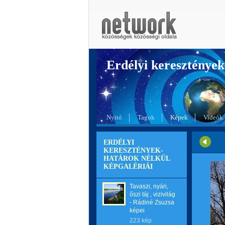
Erdélyi kereszté
Nyitó
Tagok
Képek
Videók
ERDÉLYI
KERESZTÉNYEK-
HATÁROK NÉLKÜL
KÉPGALÉRIÁI
Tavaszi, nyári,
őszi táj , vizivilág
- Rádiné Zsuzsa
képei
223 kép