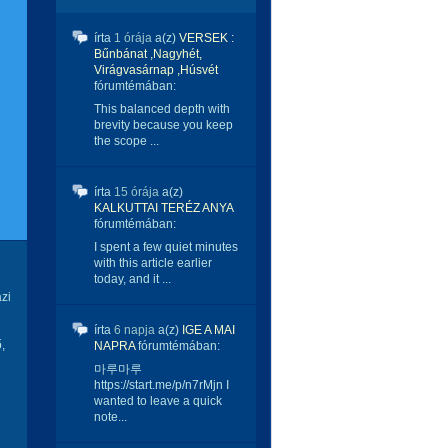
írta
1 órája
a(z)
VERSEK :
Bűnbánat ,Nagyhét,
Virágvasárnap ,Húsvét
fórumtémában:
This balanced depth with
brevity because you keep
the scope ...
írta
15 órája
a(z)
KALKUTTAI TERÉZ ANYA
fórumtémában:
I spent a few quiet minutes
with this article earlier
today, and it ...
zi
írta
6 napja
a(z)
IGE A MAI
,
NAPRA
fórumtémában:
마루마루
https://start.me/p/n7rMjn I
wanted to leave a quick
note...