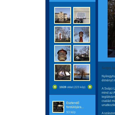
Svájci-la
Nyíregyh
élményt n
10/28
oldal (223 kép)
A Svájci 
mind az 
leglátván
család mi
Esztendő
unatkozik
fordúlójára...
93 kép
A szászo