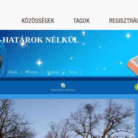
nyek-HATÁROK NÉLKÜL
Hírek
Fórum
Linkek
Friss
Diavetítés indítása