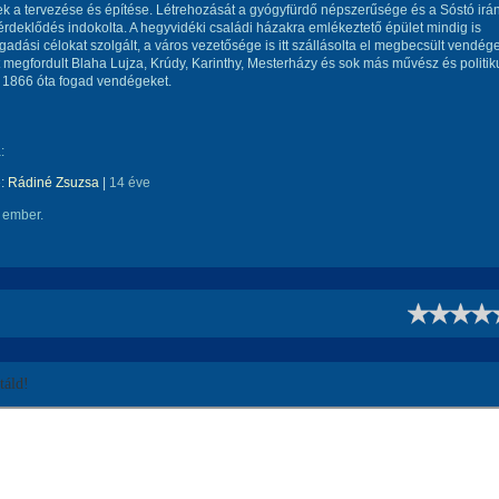
k a tervezése és építése. Létrehozását a gyógyfürdő népszerűsége és a Sóstó irán
rdeklődés indokolta. A hegyvidéki családi házakra emlékeztető épület mindig is
adási célokat szolgált, a város vezetősége is itt szállásolta el megbecsült vendége
t megfordult Blaha Lujza, Krúdy, Karinthy, Mesterházy és sok más művész és politik
 1866 óta fogad vendégeket.
:
e:
Rádiné Zsuzsa
|
14 éve
 ember.
!
áld!