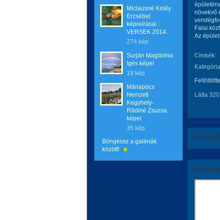
épületéne
Miclausné Király
növekvő é
Erzsébet
vendégfog
képreírásai :
Falai köz
VERSEK 2014.
Az épület
274 kép
Surján Magdolna
Címkék:
Igés képei
Kategória
18 kép
Feltöltött
Máriapócs
Nemzeti
Látta 320
Kegyhely-
Rádiné Zsuzsa
képei
35 kép
Értékeld
Böngéssz a galériák
között!
Komment