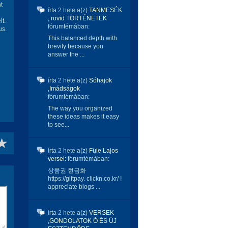
t
írta
2 hete
a(z)
TANMESÉK
, rövid TÖRTÉNETEK
it.
fórumtémában:
us.
This balanced depth with
brevity because you
answer the ...
írta
2 hete
a(z)
Sóhajok
,Imádságok
fórumtémában:
The way you organized
these ideas makes it easy
to see...
írta
2 hete
a(z)
Füle Lajos
versei:
fórumtémában:
상품권 현금화
https://giftpay. clickn.co.kr/ I
appreciate blogs ...
írta
2 hete
a(z)
VERSEK
,GONDOLATOK Ó ÉS ÚJ