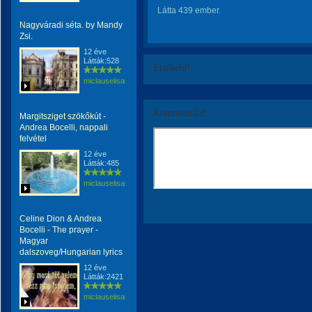
Látta 439 ember.
Nagyváradi séta. by Mandy
Zsi.
12 éve
Látták:528
Értékeld!
miclauselisabeta
Kommentáld!
Margitsziget szökőkút -
Andrea Bocelli, nappali
felvétel
12 éve
Látták:485
miclauselisabeta
Celine Dion & Andrea
Bocelli - The prayer -
Magyar
dalszoveg/Hungarian lyrics
12 éve
Látták:2421
miclauselisabeta