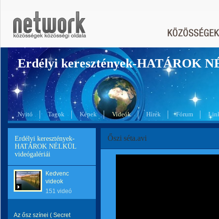
Erdélyi keresztények-HATÁROK 
Nyitó
Tagok
Képek
Videók
Hírek
Fórum
Lin
Őszi séta.avi
Erdélyi keresztények-
HATÁROK NÉLKÜL
videógalériái
Kedvenc
videok
151 videó
Az ősz színei ( Secret