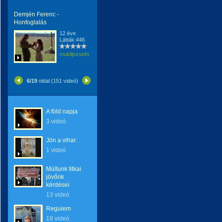
Demjén Ferenc -
Honfoglalás
12 éve
Látták:446
muklijozsefnemargit
6/19
oldal (151 videó)
A föld napja
3 videó
Jön a vihar.
1 videó
Múltunk titkai
jövőnk
kérdései
13 videó
Reguiem
18 videó