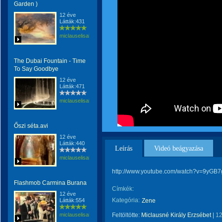
Garden )
12 éve
Látták:431
miclauselisabeta
The Dubai Fountain - Time
To Say Goodbye
12 éve
Látták:471
miclauselisabeta
Őszi séta.avi
12 éve
Látták:440
Leírás
Videó beágyazása
miclauselisabeta
http://www.youtube.com/watch?v=9yGB
Flashmob Carmina Burana
Címkék:
12 éve
Kategória:
Látták:554
Zene
miclauselisabeta
Feltöltötte:
Miclausné Király Erzsébet
|
12