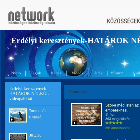
Erdélyi keresztények-HATÁROK 
Nyitó
Tagok
Képek
Videók
Hírek
Fórum
Lin
Erdélyi keresztények-
Tanmesék
HATÁROK NÉLKÜL
videógalériái
Szól-e még Isten az
emberekhez,
Tanmesék
11 éve
6 videó
363 megtekintés
miclauselisabeta
Jn 1,36