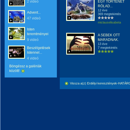
2 videó
EGY TÖRTÉNET
RÓLAD...
12 éve
Advent...
369 megtekintés
47 videó
miclauselisabeta
Isten
teremtményei
A SEBEK OTT
9 videó
MARADNAK.
13 éve
Beszélgetések
7 megtekintés
Istennel...
4 videó
Böngéssz a galériák
között!
Vissza a(z) Erdélyi keresztények-HATÁ