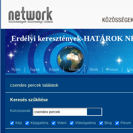
Erdélyi keresztények-HATÁROK 
Nyitó
Tagok
Képek
Videók
Hírek
Fórum
Lin
csendes percek találatok
Keresés szűkítése
Kulcsszavak:
Kép
Képgaléria
Videó
Videógaléria
Blog
Fórum