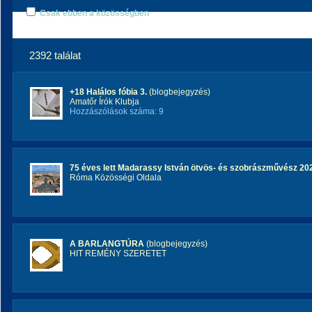
Csak ebben a közösségben
2392 találat
+18 Halálos fóbia 3.
(blogbejegyzés)
Amatőr Írók Klubja
Hozzászólások száma: 9
75 éves lett Madarassy István ötvös- és szobrászművész 20
Róma Közösségi Oldala
A BARLANGTÚRA
(blogbejegyzés)
HIT REMÉNY SZERETET