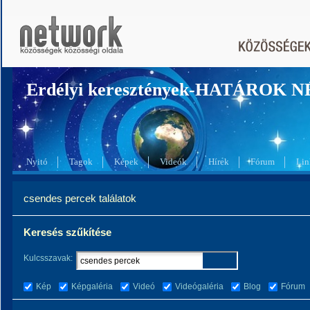
Erdélyi keresztények-HATÁROK 
Nyitó
Tagok
Képek
Videók
Hírek
Fórum
Lin
csendes percek találatok
Keresés szűkítése
Kulcsszavak:
Kép
Képgaléria
Videó
Videógaléria
Blog
Fórum