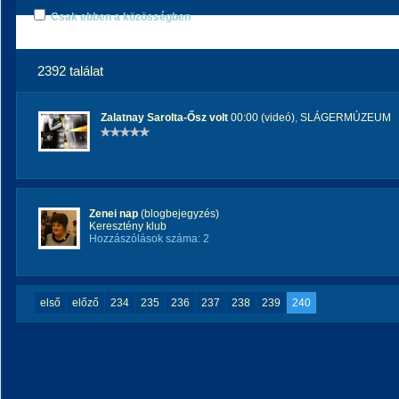
Csak ebben a közösségben
2392 találat
Zalatnay Sarolta-Ősz volt
00:00 (videó)
,
SLÁGERMÚZEUM
Zenei nap
(blogbejegyzés)
Keresztény klub
Hozzászólások száma: 2
első
előző
234
235
236
237
238
239
240