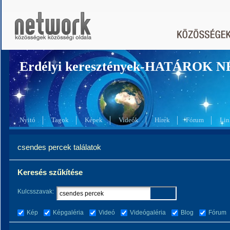
Erdélyi keresztények-HATÁROK 
Nyitó
Tagok
Képek
Videók
Hírek
Fórum
Lin
csendes percek találatok
Keresés szűkítése
Kulcsszavak:
Kép
Képgaléria
Videó
Videógaléria
Blog
Fórum