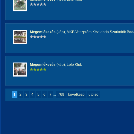
Megemlékezés
(kép)
,
MKB Veszprém Kézilabda Szurkolók Bad
Megemlékezés
(kép)
,
Lele Klub
1
2
3
4
5
6
7
...
769
következő
utolsó