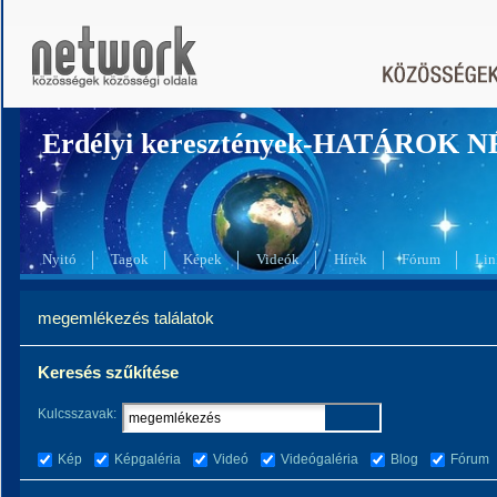
Erdélyi keresztények-HATÁROK 
Nyitó
Tagok
Képek
Videók
Hírek
Fórum
Lin
megemlékezés találatok
Keresés szűkítése
Kulcsszavak:
Kép
Képgaléria
Videó
Videógaléria
Blog
Fórum