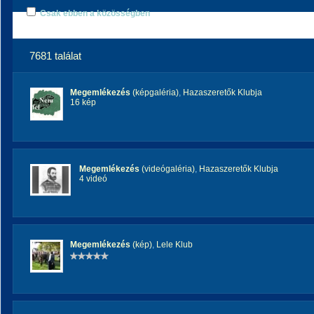
Csak ebben a közösségben
7681 találat
Megemlékezés
(képgaléria)
,
Hazaszeretők Klubja
16 kép
Megemlékezés
(videógaléria)
,
Hazaszeretők Klubja
4 videó
Megemlékezés
(kép)
,
Lele Klub