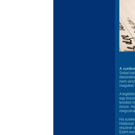
A szelle
Sokat hal
ételünkbe
nem veszi
magukat.
A legtöbb
egy bizon
kezded m
össze. H
megcsinál
Ha ezeket
Hatással 
részévé v
Ezért mon