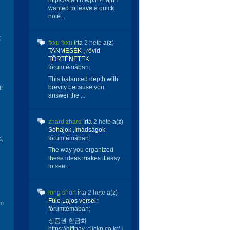
https://start.me/p/n7rMjn I
wanted to leave a quick
note...
t
fxxu fxxu
írta
2 hete
a(z)
TANMESÉK , rövid
TÖRTÉNETEK
fórumtémában:
This balanced depth with
brevity because you
t
answer the ...
zhard zhard
írta
2 hete
a(z)
Sóhajok ,Imádságok
fórumtémában:
s,
The way you organized
these ideas makes it easy
i
to see...
long short
írta
2 hete
a(z)
Füle Lajos versei:
em
fórumtémában:
상품권 현금화
https://giftpay. clickn.co.kr/ I