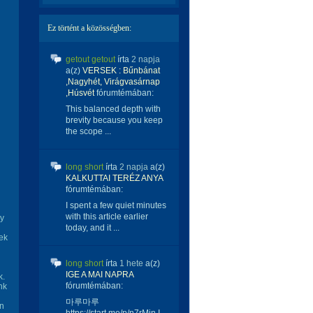
Ez történt a közösségben:
getout getout
írta
2 napja
a(z)
VERSEK : Bűnbánat
,Nagyhét, Virágvasárnap
,Húsvét
fórumtémában:
This balanced depth with
brevity because you keep
the scope ...
long short
írta
2 napja
a(z)
KALKUTTAI TERÉZ ANYA
fórumtémában:
I spent a few quiet minutes
with this article earlier
gy
today, and it ...
ek
long short
írta
1 hete
a(z)
IGE A MAI NAPRA
k.
fórumtémában:
nk
마루마루
en