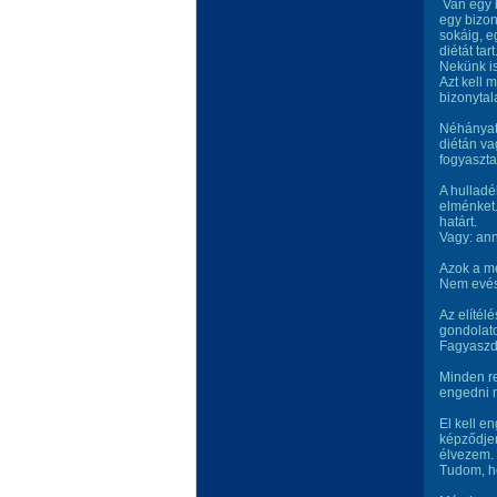
Van egy b
egy bizon
sokáig, e
diétát tart
Nekünk is
Azt kell
bizonytal
Néhányat
diétán va
fogyaszta
A hullad
elménket.
határt.
Vagy: ann
Azok a mé
Nem evésr
Az elítél
gondolato
Fagyaszd 
Minden re
engedni 
El kell e
képződje
élvezem.
Tudom, h