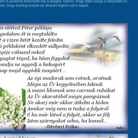
m is javamra történnek ma a dolgok, tudom, hogy Isten uralja a helyzetet és
om, hogy boldog leszek és élvezni fogom ezt a napot.