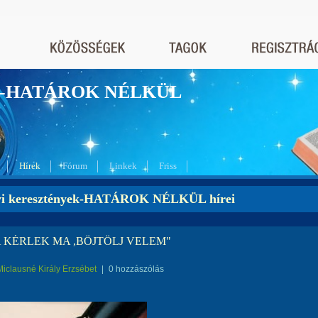
nyek-HATÁROK NÉLKÜL
Hírek
Fórum
Linkek
Friss
yi keresztények-HATÁROK NÉLKÜL hírei
A KÉRLEK MA ,BÖJTÖLJ VELEM"
Miclausné Király Erzsébet
|
0 hozzászólás