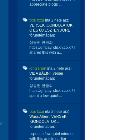
appreciate blogs ...
fxxu fxxu
írta
2 hete
a(z)
VERSEK ,GONDOLATOK
Ó ÉS ÚJ ESZTENDŐRE
fórumtémában:
상품권 현금화
https://giftpay. clickn.co.kr/ I
shared this with a...
long short
írta
2 hete
a(z)
VIDA BÁLINT versei
fórumtémában:
상품권 현금화
https://giftpay. clickn.co.kr/ I
spent a few quiet ...
.
fxxu fxxu
írta
2 hete
a(z)
Wass Albert: VERSEK
,GONDOLATOK...
ét
fórumtémában:
I spent a few quiet minutes
with this article earlier