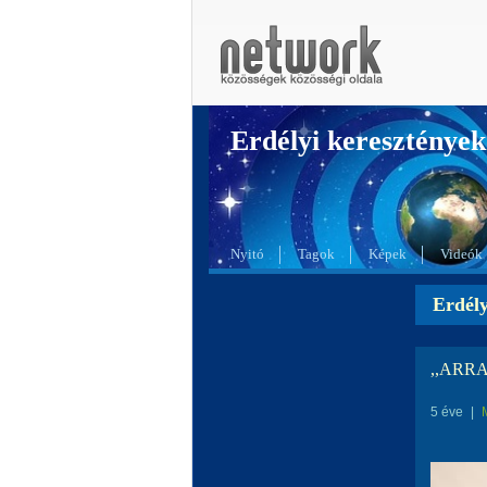
Erdélyi kereszté
Nyitó
Tagok
Képek
Videók
Erdél
,,ARR
5 éve
|