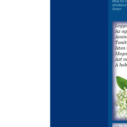
Még ha ne
elhatároz
Ámen