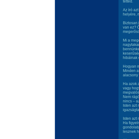
tetted.
Az író az
helyére,
Biztosan 
van ez? 
megerősö
Mi a mego
nagytakar
bennünket
keserűség
hibáinak 
Hogyan mé
Minden al
alacsony 
Ha azok a
vagy hogy
megvalósí
Nem rágód
nincs – a
Isten azt
igazságta
Isten azt
Ha figyel
gondolat
lesznek h