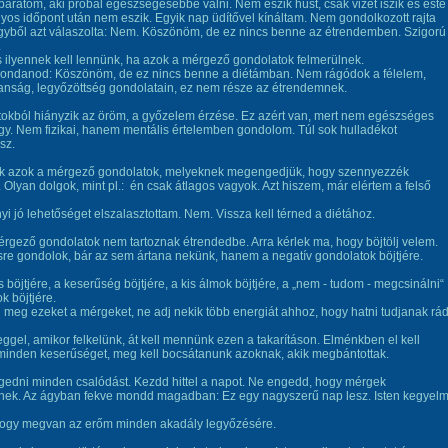
arátom, aki próbál egészségesebbé válni. Nem eszik húst, csak vizet iszik és este
yos időpont után nem eszik. Egyik nap üdítővel kínáltam. Nem gondolkozott rajta
gyből azt válaszolta: Nem. Köszönöm, de ez nincs benne az étrendemben. Szigorú
.
 ilyennek kell lennünk, ha azok a mérgező gondolatok felmerülnek.
 mondanod: Köszönöm, de ez nincs benne a diétámban. Nem rágódok a félelem,
anság, legyőzöttség gondolatain, ez nem része az étrendemnek.
okból hiányzik az öröm, a győzelem érzése. Ez azért van, mert nem egészséges
gy. Nem fizikai, hanem mentális értelemben gondolom. Túl sok hulladékot
sz.
ék azok a mérgező gondolatok, melyeknek megengedjük, hogy szennyezzék
 Olyan dolgok, mint pl.: én csak átlagos vagyok. Azt hiszem, már elértem a felső
yi jó lehetőséget elszalasztottam. Nem. Vissza kell térned a diétához.
rgező gondolatok nem tartoznak étrendedbe. Arra kérlek ma, hogy böjtölj velem.
e gondolok, bár az sem ártana nekünk, hanem a negatív gondolatok böjtjére.
és böjtjére, a keserűség böjtjére, a kis álmok böjtjére, a „nem - tudom - megcsinálni“
k böjtjére.
meg ezeket a mérgeket, ne adj nekik több energiát ahhoz, hogy hatni tudjanak rád
ggel, amikor felkelünk, át kell mennünk ezen a takarításon. Elménkben el kell
minden keserűséget, meg kell bocsátanunk azoknak, akik megbántottak.
ngedni minden csalódást. Kezdd hittel a napot. Ne engedd, hogy mérgek
nek. Az ágyban fekve mondd magadban: Ez egy nagyszerű nap lesz. Isten kegyelm
ogy megvan az erőm minden akadály legyőzésére.