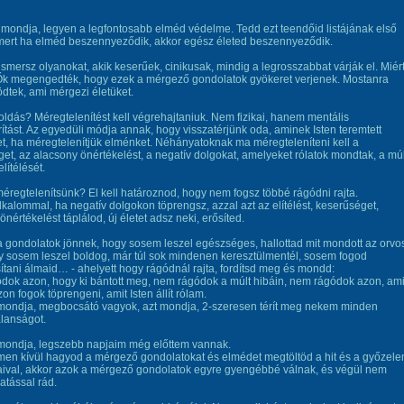
t mondja, legyen a legfontosabb elméd védelme. Tedd ezt teendőid listájának első
 mert ha elméd beszennyeződik, akkor egész életed beszennyeződik.
ismersz olyanokat, akik keserűek, cinikusak, mindig a legrosszabbat várják el. Miér
Ők megengedték, hogy ezek a mérgező gondolatok gyökeret verjenek. Mostanra
dtek, ami mérgezi életüket.
ldás? Méregtelenítést kell végrehajtaniuk. Nem fizikai, hanem mentális
ítást. Az egyedüli módja annak, hogy visszatérjünk oda, aminek Isten teremtett
, ha méregtelenítjük elménket. Néhányatoknak ma méregteleníteni kell a
et, az alacsony önértékelést, a negatív dolgokat, amelyeket rólatok mondtak, a múl
elítélését.
regtelenítsünk? El kell határoznod, hogy nem fogsz többé rágódni rajta.
kalommal, ha negatív dolgokon töprengsz, azzal azt az elítélést, keserűséget,
önértékelést táplálod, új életet adsz neki, erősíted.
 gondolatok jönnek, hogy sosem leszel egészséges, hallottad mit mondott az orvo
 sosem leszel boldog, már túl sok mindenen keresztülmentél, sosem fogod
tani álmaid… - ahelyett hogy rágódnál rajta, fordítsd meg és mondd:
ok azon, hogy ki bántott meg, nem rágódok a múlt hibáin, nem rágódok azon, am
zon fogok töprengeni, amit Isten állít rólam.
 mondja, megbocsátó vagyok, azt mondja, 2-szeresen térít meg nekem minden
lanságot.
 mondja, legszebb napjaim még előttem vannak.
men kívül hagyod a mérgező gondolatokat és elmédet megtöltöd a hit és a győzel
aival, akkor azok a mérgező gondolatok egyre gyengébbé válnak, és végül nem
atással rád.