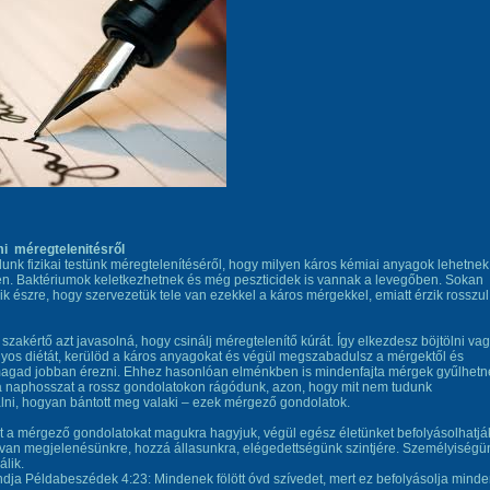
mi méregtelenitésről
lunk fizikai testünk méregtelenítéséről, hogy milyen káros kémiai anyagok lehetnek
n. Baktériumok keletkezhetnek és még peszticidek is vannak a levegőben. Sokan
k észre, hogy szervezetük tele van ezekkel a káros mérgekkel, emiatt érzik rosszul
 szakértő azt javasolná, hogy csinálj méregtelenítő kúrát. Így elkezdesz böjtölni va
yos diétát, kerülöd a káros anyagokat és végül megszabadulsz a mérgektől és
agad jobban érezni. Ehhez hasonlóan elménkben is mindenfajta mérgek gyűlhetn
a naphosszat a rossz gondolatokon rágódunk, azon, hogy mit nem tudunk
ni, hogyan bántott meg valaki – ezek mérgező gondolatok.
 a mérgező gondolatokat magukra hagyjuk, végül egész életünket befolyásolhatjá
van megjelenésünkre, hozzá állasunkra, elégedettségünk szintjére. Személyiségü
álik.
dja Példabeszédek 4:23: Mindenek fölött óvd szívedet, mert ez befolyásolja mind