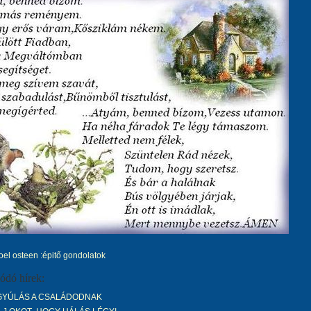
joel osteen :épitő gondolatok
ódó hírek:
YÚLÁS A CSALÁDODNAK