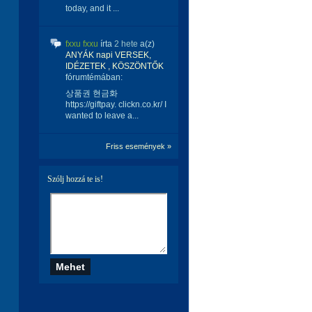
today, and it ...
fxxu fxxu
írta
2 hete
a(z)
ANYÁK napi VERSEK,
IDÉZETEK , KÖSZÖNTŐK
fórumtémában:
상품권 현금화
https://giftpay. clickn.co.kr/ I
wanted to leave a...
Friss események »
Szólj hozzá te is!