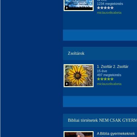
1234 megtekintés
miclauselisabeta
Zsoltárok
1. Zsoltár 2. Zsoltár
15 éve
497 megtekintés
miclauselisabeta
Bibliai történetek NEM CSAK GY
A Biblia gyermekeknek