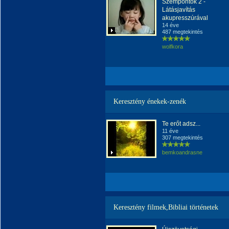
Szempontok 2 -
Látásjavítás
akupresszúrával
14 éve
487 megtekintés
wolfkora
Keresztény énekek-zenék
Te erőt adsz...
11 éve
307 megtekintés
bemkoandrasne
Keresztény filmek,Bibliai történetek