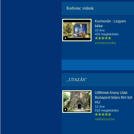
Kedvenc videok
Kormorán : Legyen
béke
10 éve
433 megtekintés
schranczerika
,,UTAZÁS"
Utifilmek Arany Utak
Budapest teljes film full
HU
12 éve
918 megtekintés
radinezsuzsa