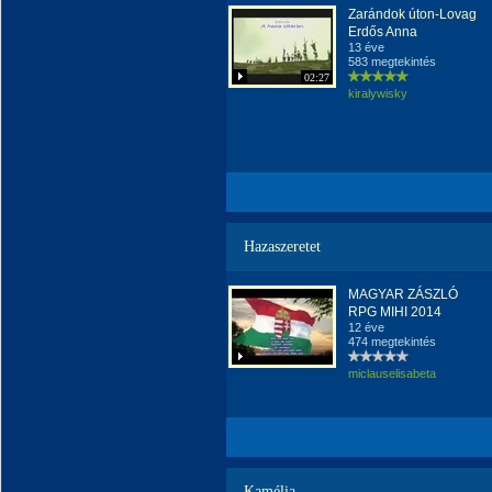
Zarándok úton-Lovag
Erdős Anna
13 éve
583 megtekintés
02:27
kiralywisky
Hazaszeretet
MAGYAR ZÁSZLÓ
RPG MIHI 2014
12 éve
474 megtekintés
miclauselisabeta
Kamélia