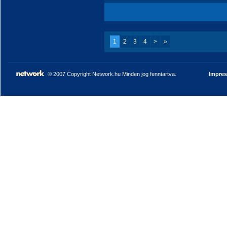
1
2
3
4
>
»
© 2007 Copyright Network.hu Minden jog fenntartva.
Impre