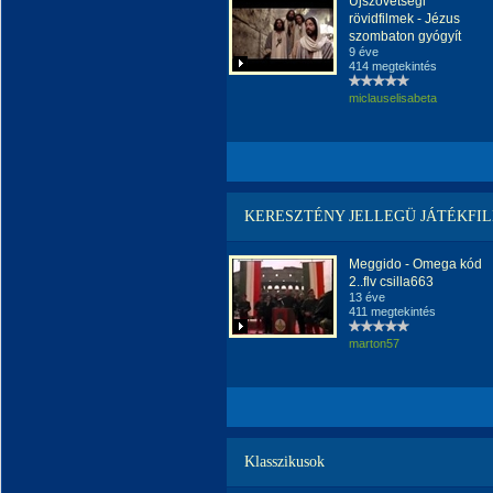
Újszövetségi
rövidfilmek - Jézus
szombaton gyógyít
9 éve
414 megtekintés
miclauselisabeta
KERESZTÉNY JELLEGÜ JÁTÉKFI
Meggido - Omega kód
2..flv csilla663
13 éve
411 megtekintés
marton57
Klasszikusok