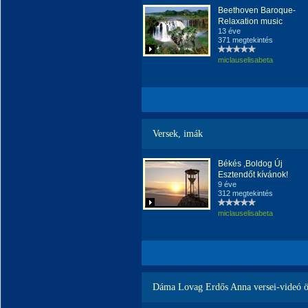
Beethoven Baroque-
Relaxation music
13 éve
371 megtekintés
miclauselisabeta
Versek, imák
Békés ,Boldog Új
Esztendőt kívánok!
9 éve
312 megtekintés
miclauselisabeta
Dáma Lovag Erdős Anna versei-videó ös