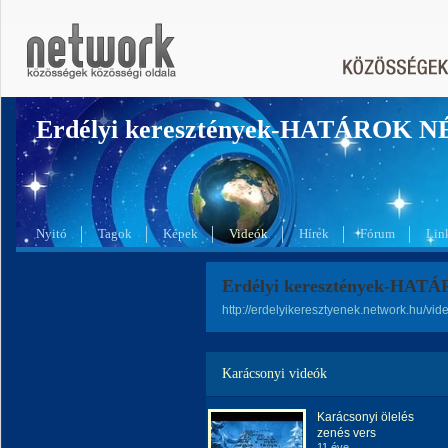
Erdélyi keresztények-HATÁROK 
Nyitó
Tagok
Képek
Videók
Hírek
Fórum
Lin
Erdélyi keresztények-HAT
http://erdelyikeresztyenek.network.hu/vid
Karácsonyi videók
Karácsonyi ölelés
zenés vers
11 éve