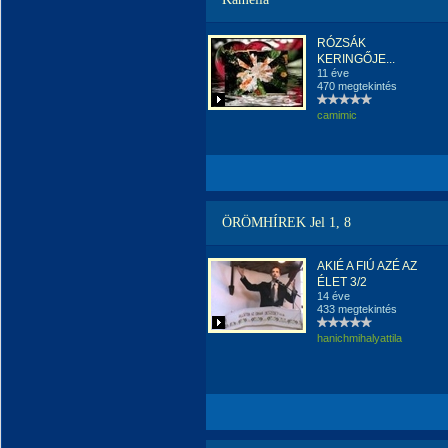
RÓZSÁK
KERINGŐJE...
11 éve
470 megtekintés
camimic
ÖRÖMHÍREK Jel 1, 8
AKIÉ A FIÚ AZÉ AZ
ÉLET 3/2
14 éve
433 megtekintés
hanichmihalyattila