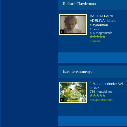
Richard Clayderman
BALADA PARA
ADELINA-richard
clayderman
15 éve
496 megtekintés
camimic
Isten teremtményei
1.Madarak éneke.AVI
15 éve
756 megtekintés
miclauselisabeta