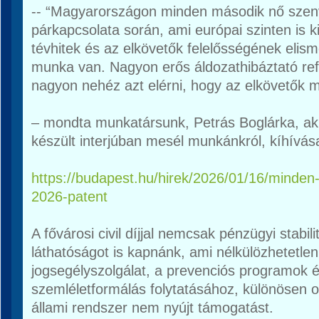
-- “Magyarországon minden második nő szenv
párkapcsolata során, ami európai szinten is 
tévhitek és az elkövetők felelősségének eli
munka van. Nagyon erős áldozathibáztató ref
nagyon nehéz azt elérni, hogy az elkövetők m
– mondta munkatársunk, Petrás Boglárka, aki
készült interjúban mesél munkánkról, kíhívásai
https://budapest.hu/hirek/2026/01/16/minden-ma
2026-patent
A fővárosi civil díjjal nemcsak pénzügyi stabi
láthatóságot is kapnánk, ami nélkülözhetetle
jogsegélyszolgálat, a prevenciós programok é
szemléletformálás folytatásához, különösen o
állami rendszer nem nyújt támogatást.