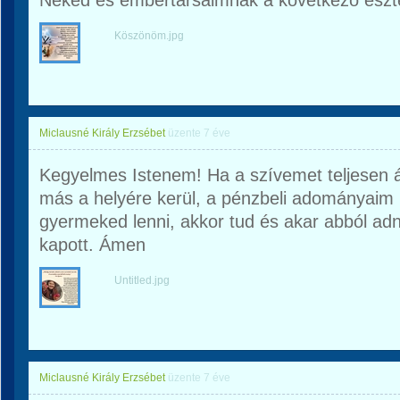
Neked és embertársaimnak a következő esz
Köszönöm.jpg
Miclausné Király Erzsébet
üzente
7 éve
Kegyelmes Istenem! Ha a szívemet teljesen
más a helyére kerül, a pénzbeli adományaim 
gyermeked lenni, akkor tud és akar abból adn
kapott. Ámen
Untitled.jpg
Miclausné Király Erzsébet
üzente
7 éve