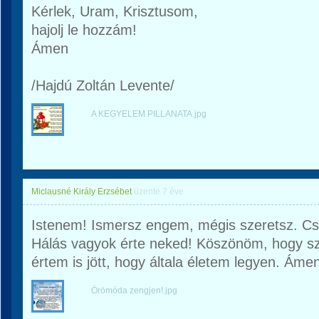
Kérlek, Uram, Krisztusom,
hajolj le hozzám!
Ámen
/Hajdú Zoltán Levente/
A KEGYELEM PILLANATA.jpg
Miclausné Király Erzsébet
üzente
7 éve
Istenem! Ismersz engem, mégis szeretsz. Cs
Hálás vagyok érte neked! Köszönöm, hogy sze
értem is jött, hogy általa életem legyen. Áme
Örömóda zengjen!.jpg