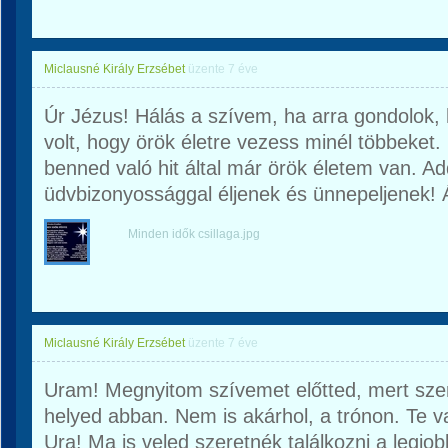
Miclausné Király Erzsébet
üzente
7 éve
Úr Jézus! Hálás a szívem, ha arra gondolok, h
volt, hogy örök életre vezess minél többeke
benned való hit által már örök életem van. Ad
üdvbizonyossággal éljenek és ünnepeljenek!
Minden idők csillaga.jpg
Miclausné Király Erzsébet
üzente
7 éve
Uram! Megnyitom szívemet előtted, mert sze
helyed abban. Nem is akárhol, a trónon. Te v
Ura! Ma is veled szeretnék találkozni a legj