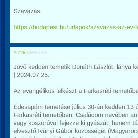
Szavazás
https://budapest.hu/urlapok/szavazas-az-ev-f
M Imre
üzente
2 éve
Jövő kedden temetik Donáth Lászlót, lánya ké
| 2024.07.25.
Az evangélikus lelkészt a Farkasréti temetőb
Édesapám temetése július 30-án kedden 13 ó
Farkasréti temetőben. Családom nevében arra
vagy koszorúval fejezze ki gyászát, hanem t
elvesztő Iványi Gábor közösségét (Magyaror