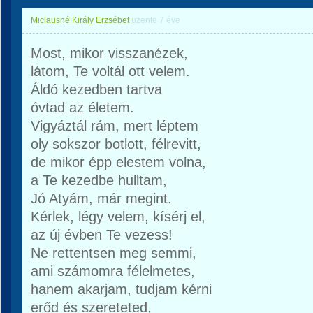
Miclausné Király Erzsébet
üzente
7 éve
Most, mikor visszanézek,
látom, Te voltál ott velem.
Áldó kezedben tartva
óvtad az életem.
Vigyáztál rám, mert léptem
oly sokszor botlott, félrevitt,
de mikor épp elestem volna,
a Te kezedbe hulltam,
Jó Atyám, már megint.
Kérlek, légy velem, kísérj el,
az új évben Te vezess!
Ne rettentsen meg semmi,
ami számomra félelmetes,
hanem akarjam, tudjam kérni
erőd és szereteted,