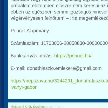
próbálom életemben először nem keresni az i
ebben az egészben semmi igazságos nincsen
végérvényesen felnőttem – írta megemlékez
Penúél Alapítvány
Számlaszám: 11703006-20058830-00000000
Bankkártyás utalás:
https://penuel.hu/
E-mail: donathlaszlo.emlekere@gmail.com
https://nepszava.hu/3244291_donath-laszlo-
ivanyi-gabor
Miclausné Király Erzsébet
üzente
7 éve