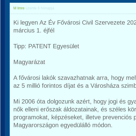
M Imre
üzente
6 hónapja
Ki legyen Az Év Fővárosi Civil Szervezete 20
március 1. éjfél
Tipp: PATENT Egyesület
Magyarázat
A fővárosi lakók szavazhatnak arra, hogy mely
az 5 millió forintos díjat és a Városháza szimb
Mi 2006 óta dolgozunk azért, hogy jogi és gya
nők elleni erőszak áldozatainak, és széles kö
programokat, képzéseket, illetve prevenciós 
Magyarországon egyedülálló módon.