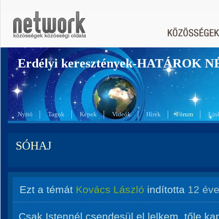
Erdélyi keresztények-HATÁROK 
Nyitó
Tagok
Képek
Videók
Hírek
Fórum
Lin
SÓHAJ
Ezt a témát
Kovács László
indította
12 év
Csak Istennél csendesül el lelkem, tőle k