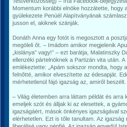
Testvérközösség) – írta Facebook-bejegyzés
Momentum korábbi elnöke hozzátette, hogy 
gyülekezete Penúél Alapítványának számlasz
jusson el, akiknek szánják.
Donáth Anna egy fotót is megosztott a poszt
megöleli őt. – Imádom amikor megjelenik Apu
„kislánya” vagy!" – ezt barátja, Malatinszky 
ellenzéki pártelnöknek a Partizán vita után. A 
emlékeztette: „Apám sokszor mondta, hogy a
felnőtté, amikor elveszítette az édesapját. E
mérhetetlenül fájó igazság az, amiről beszél
– Világ életemben arra láttam példát és arra 
emeljek szót és álljak ki az elesettek, a gyám
igazságáért, mások önkényes igazságával sz
elérhetetlen. Ezt is tőle tanultam. Az igazsá
liberálisé vagy népfié. Az igazság egyedül Ist