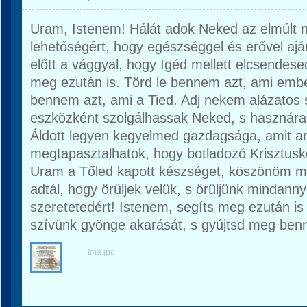
Uram, Istenem! Hálát adok Neked az elmúlt n
lehetőségért, hogy egészséggel és erővel aj
előtt a vággyal, hogy Igéd mellett elcsendese
meg ezután is. Törd le bennem azt, ami embe
bennem azt, ami a Tied. Adj nekem alázatos
eszközként szolgálhassak Neked, s hasznára
Áldott legyen kegyelmed gazdagsága, amit a
megtapasztalhatok, hogy botladozó Krisztus
Uram a Tőled kapott készséget, köszönöm mi
adtál, hogy örüljek velük, s örüljünk mindann
szeretetedért! Istenem, segíts meg ezután i
szívünk gyönge akarását, s gyújtsd meg ben
Ima.jpg