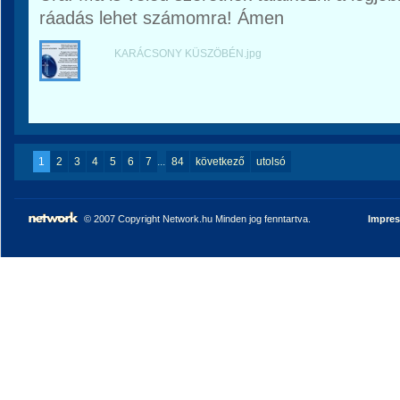
ráadás lehet számomra! Ámen
KARÁCSONY KÜSZÖBÉN.jpg
1
2
3
4
5
6
7
...
84
következő
utolsó
© 2007 Copyright Network.hu Minden jog fenntartva.
Impre