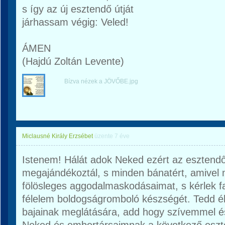
s így az új esztendő útját
járhassam végig: Veled!
ÁMEN
(Hajdú Zoltán Levente)
Bízva nézek a JÖVŐBE.jpg
Miclausné Király Erzsébet
üzente
7 éve
Istenem! Hálát adok Neked ezért az esztendő
megajándékoztál, s minden bánatért, amivel
fölösleges aggodalmaskodásaimat, s kérlek fa
félelem boldogságromboló készségét. Tedd é
bajainak meglátására, add hogy szívemmel é