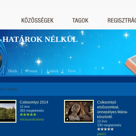
nyek-HATÁROK NÉLKÜL
Hírek
Fórum
Linkek
Friss
yói búcsú
Csiksomlyo 2014
Csíksomlyó
12 éve
elsőszombat,
383 megtekintés
ünnepélyes Mária-
köszöntő.
miclauselisabeta
12 éve
330 megtekintés
julia01