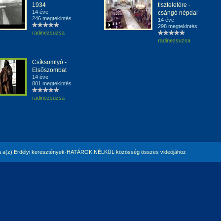
1934
tiszteletére -
14 éve
csángó népdal
246 megtekintés
14 éve
298 megtekintés
radinezsuzsa
radinezsuzsa
Csíksomlyó -
Elsőszombat
14 éve
801 megtekintés
radinezsuzsa
 a(z) Erdélyi keresztények-HATÁROK NÉLKÜL közösség összes videójához