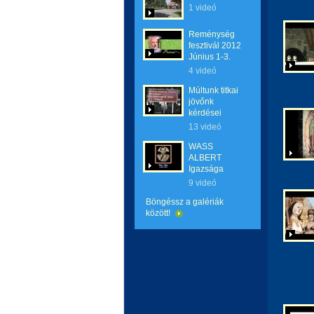
1 videó
Reménység
fesztivál 2012
Június 1-3.
4 videó
Múltunk titkai
jövőnk
kérdései
13 videó
WASS
ALBERT
Igazsága
9 videó
Böngéssz a galériák
között!