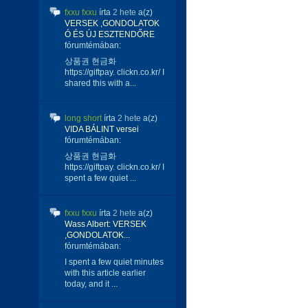
fxxu fxxu
írta
2 hete
a(z)
VERSEK ,GONDOLATOK
Ó ÉS ÚJ ESZTENDŐRE
fórumtémában:
상품권 현금화
https://giftpay. clickn.co.kr/ I
shared this with a...
long short
írta
2 hete
a(z)
VIDA BÁLINT versei
fórumtémában:
상품권 현금화
https://giftpay. clickn.co.kr/ I
spent a few quiet ...
fxxu fxxu
írta
2 hete
a(z)
Wass Albert: VERSEK
,GONDOLATOK...
fórumtémában:
I spent a few quiet minutes
with this article earlier
today, and it ...