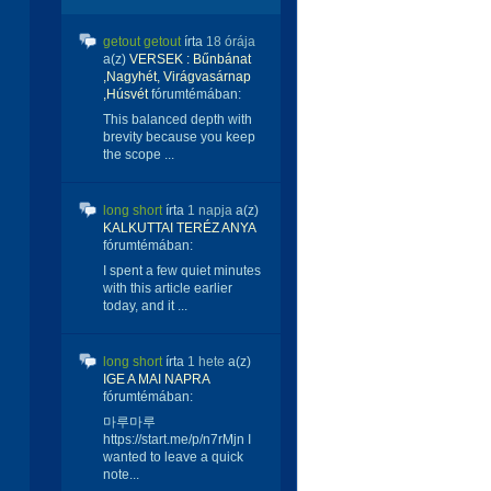
getout getout
írta
18 órája
a(z)
VERSEK : Bűnbánat
,Nagyhét, Virágvasárnap
,Húsvét
fórumtémában:
This balanced depth with
brevity because you keep
the scope ...
long short
írta
1 napja
a(z)
KALKUTTAI TERÉZ ANYA
fórumtémában:
I spent a few quiet minutes
with this article earlier
today, and it ...
long short
írta
1 hete
a(z)
IGE A MAI NAPRA
fórumtémában:
마루마루
https://start.me/p/n7rMjn I
wanted to leave a quick
note...