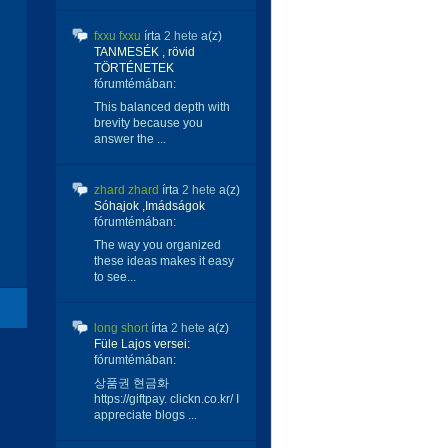
fxxu fxxu
írta
2 hete
a(z)
TANMESÉK , rövid
TÖRTÉNETEK
fórumtémában:
This balanced depth with
brevity because you
answer the ...
zhard zhard
írta
2 hete
a(z)
Sóhajok ,Imádságok
fórumtémában:
The way you organized
these ideas makes it easy
to see...
long short
írta
2 hete
a(z)
Füle Lajos versei:
fórumtémában:
상품권 현금화
https://giftpay. clickn.co.kr/ I
appreciate blogs ...