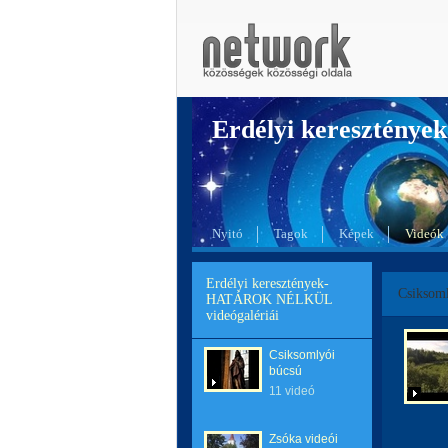
Erdélyi kereszté
Nyitó
Tagok
Képek
Videók
Erdélyi keresztények-
Csiksoml
HATÁROK NÉLKÜL
videógalériái
Csiksomlyói
búcsú
11 videó
Zsóka videói