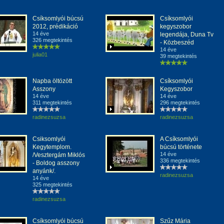
Csíksomlyói búcsú
Csíksomlyói
2012, prédikáció
kegyszobor
14 éve
legendája, Duna Tv
326 megtekintés
- Közbeszéd
14 éve
julia01
39 megtekintés
Napba öltözött
Csíksomlyói
Asszony
Kegyszobor
14 éve
14 éve
311 megtekintés
296 megtekintés
radinezsuzsa
radinezsuzsa
Csiksomlyói
A Csíksomlyói
Kegytemplom.
búcsú története
14 éve
/Vesztergám Miklós
336 megtekintés
- Boldog asszony
anyánk/.
radinezsuzsa
14 éve
325 megtekintés
radinezsuzsa
Csíksomlyói búcsú
Szűz Mária