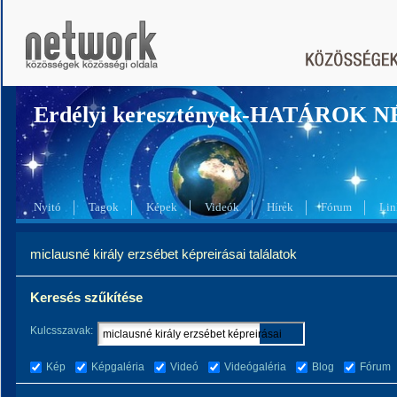
Erdélyi keresztények-HATÁROK 
Nyitó
Tagok
Képek
Videók
Hírek
Fórum
Lin
miclausné király erzsébet képreirásai találatok
Keresés szűkítése
Kulcsszavak:
Kép
Képgaléria
Videó
Videógaléria
Blog
Fórum