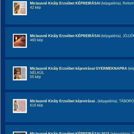
Miclausné Király Erzsébet KÉPREIRÁSAI
(képgaléria)
,
Reform
42 kép
Miclausné Király Erzsébet KÉPREIRÁSAI
(képgaléria)
,
JÖJJÖ
460 kép
Miclausné Király Erzsébet képreirásai GYERMEKNAPRA
(kép
NÉLKÜL
55 kép
Miclausné Király Erzsébet képreirásai .
(képgaléria)
,
TÁBORO
616 kép
Miclausné Király Erzsébet KÉPREIRÁSAI 2015
(képgaléria)
,