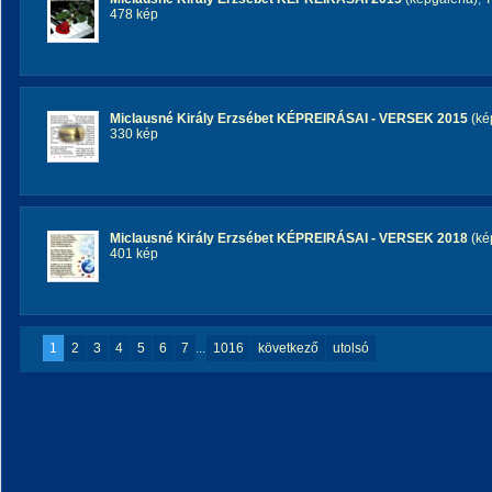
478 kép
Miclausné Király Erzsébet KÉPREIRÁSAI - VERSEK 2015
(ké
330 kép
Miclausné Király Erzsébet KÉPREIRÁSAI - VERSEK 2018
(ké
401 kép
1
2
3
4
5
6
7
...
1016
következő
utolsó