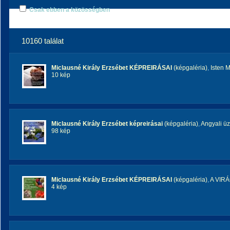
Csak ebben a közösségben
10160 találat
Miclausné Király Erzsébet KÉPREIRÁSAI
(képgaléria)
,
Isten 
10 kép
Miclausné Király Erzsébet képreirásai
(képgaléria)
,
Angyali üz
98 kép
Miclausné Király Erzsébet KÉPREIRÁSAI
(képgaléria)
,
A VIR
4 kép