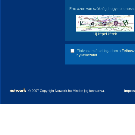
Erre azért van szükség, hogy ne lehess
Új képet kérek
Elolvastam és elfogadom a
Felhaszn
nyilatkozatot
.
© 2007 Copyright Network.hu Minden jog fenntartva.
Impre