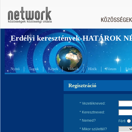
Erdélyi keresztények-HATÁROK 
Nyitó
Tagok
Képek
Videók
Hírek
Fórum
Lin
Regisztráció
* Vezetékneved:
* Keresztneved:
* Nemed?
Férfi
* Mikor születtél?