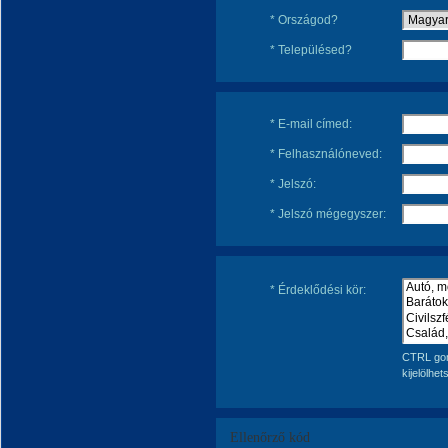
* Országod?
* Településed?
* E-mail címed:
* Felhasználóneved:
* Jelszó:
* Jelszó mégegyszer:
* Érdeklődési kör:
CTRL gom
kijelölhet
Ellenőrző kód