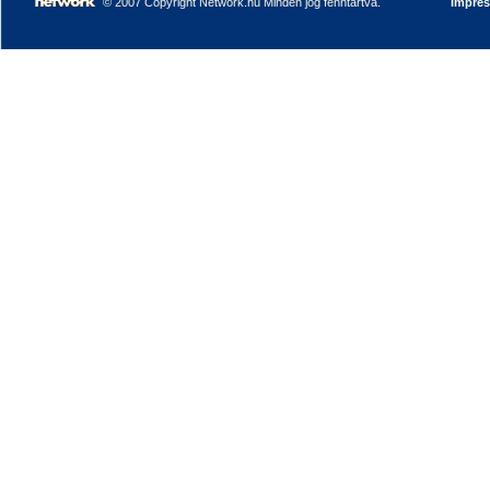
© 2007 Copyright Network.hu Minden jog fenntartva.
Impre