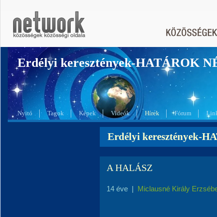
Erdélyi keresztények-HATÁROK 
Nyitó
Tagok
Képek
Videók
Hírek
Fórum
Lin
Erdélyi keresztények-
A HALÁSZ
14 éve
|
Miclausné Király Erzséb