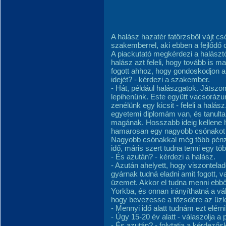
A halász hazatér fatörzsből vájt cs
szakemberrel, aki ebben a fejlődő 
A piackutató megkérdezi a halásztól
halász azt feleli, hogy tovább is ma
fogott ahhoz, hogy gondoskodjon a c
idejét? - kérdezi a szakember.
- Hát, például halászgatok. Játsz
lepihenünk. Este együtt vacsorázu
zenélünk egy kicsit - feleli a halá
egyetemi diplomám van, és tanulta
magának. Hosszabb ideig kellene h
hamarosan egy nagyobb csónakot tud
Nagyobb csónakkal még több pénzt
idő, máris szert tudna tenni egy töb
- És azután? - kérdezi a halász.
- Azután ahelyett, hogy viszontelad
gyárnak tudná eladni amit fogott, v
üzemet. Akkor el tudna menni ebb
Yorkba, és onnan irányíthatná a vál
hogy bevezesse a tőzsdére az üzlet
- Mennyi idő alatt tudnám ezt elérni
- Úgy 15-20 év alatt - válaszolja a 
- És azután? - folytatja a kérdezős