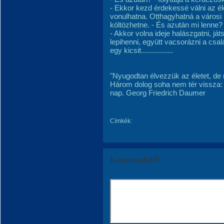
- Ekkor kezd érdekessé válni az é
vonulhatna. Otthagyhatná a városi 
költözhetne. - És azután mi lenne? 
- Akkor volna ideje halászgatni, já
lepihenni, együtt vacsorázni a csal
egy kicsit................
"Nyugodtan élvezzük az életet, de m
Három dolog soha nem tér vissza: a 
nap. Georg Friedrich Daumer
Címkék:
Kommentáld!