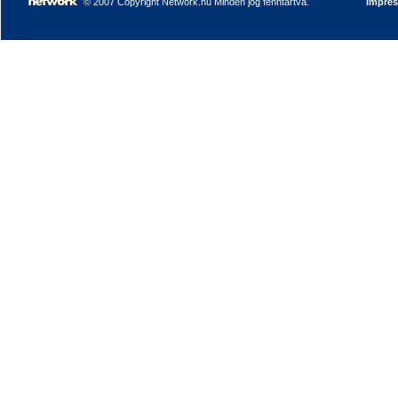
© 2007 Copyright Network.hu Minden jog fenntartva.
Impre