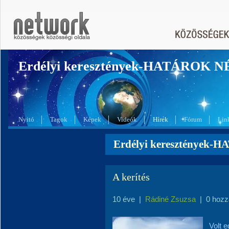
Erdélyi keresztények-HATÁROK 
Nyitó
Tagok
Képek
Videók
Hírek
Fórum
Lin
Erdélyi keresztények-
A kerítés
10 éve
|
Rádiné Zsuzsa
|
0 hozz
Volt e