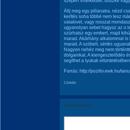
szépen viselkedtél, büszke vagy
Állj meg egy pillanatra, nézd cs
kerítés soha többé nem lesz már
valakivel, vagy rosszat mondasz
ugyanolyan sebet hagysz az o le
szúrhatsz egy embert, majd kihúz
marad. Akárhány alkalommal is k
marad. A szóbeli, sértés ugyanak
Nagyon nehéz meg nem történtté
dolgainkat. A kiengesztelődés é
segíthet a lyukak eltüntetésébe
Forrás: http://pozitiv.ewk.hu/tan
Címkék:
Kommentáld!