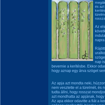
megáld
és azt
keríté
türelm
rossza
Az els
követ
indul
napra
Rájött
uralko
szögek
nap is
bevernie a kerítésbe. Ekkor oda
hogy aznap egy árva szöget sem 
Az apja azt mondta neki, húzzo
nem vesztette el a türelmét, és
tudta állni, hogy rosszat mondjon
azt mondhatta az apjának, hogy 
Az apa ekkor odavitte a fiát a ke