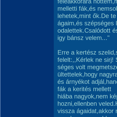
feleakkorára nőttem,m
melletti fák,és nems
lehetek,mint ők.De te
ágaim,és szépséges 
odalettek.Csalódott 
igy bánsz velem..."
Erre a kertész szelid,
felelt:,,Kérlek ne sirj!
séges volt megmetsz
ültettelek,hogy nagyra
és árnyékot adjál,ha
fák a kerités mellett
hiába nagyok,nem ké
hozni,ellenben vele
vissza ágaidat,akkor