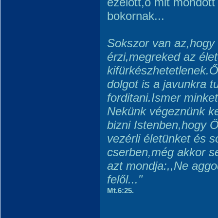
ezelőtt,ő mit mondott
bokornak...
Sokszor van az,hogy
érzi,megreked az élet
kifürkészhetetlenek.
dolgot is a javunkra t
forditani.Ismer minket
Nekünk végeznünk kell
bizni Istenben,hogy 
vezérli életünket és
cserben,még akkor s
azt mondja:,,Ne aggod
felől..."
Mt.6:25.