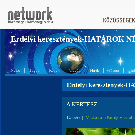
Erdélyi keresztények-HATÁROK 
Nyitó
Tagok
Képek
Videók
Hírek
Fórum
Lin
Erdélyi keresztények-
A KERTÉSZ
10 éve
|
Miclausné Király Erzséb