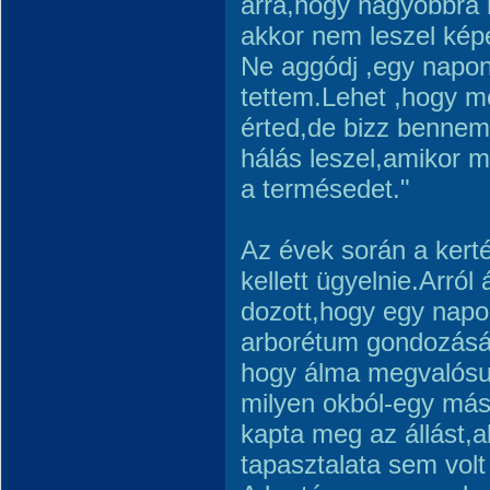
arra,hogy nagyobbra n
akkor nem leszel kép
Ne aggódj ,egy napon 
tettem.Lehet ,hogy 
érted,de bizz bennem
hálás leszel,amikor 
a termésedet."
Az évek során a kert
kellett ügyelnie.Arról
dozott,hogy egy napo
arborétum gondozását
hogy álma megvalósul
milyen okból-egy más
kapta meg az állást,a
tapasztalata sem volt