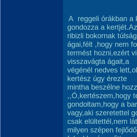
A reggeli órákban a 
gondozza a kertjét.Az
ribizli bokornak túls
ágai,félt ,hogy nem f
termést hozni,ezért 
visszavágta ágait,a
végénél nedves lett,o
kertész úgy érezte
mintha beszélne hoz
,,Ó,kertészem,hogy te
gondoltam,hogy a ba
vagy,aki szeretettel g
csak elültettél,nem lá
milyen szépen fejlő