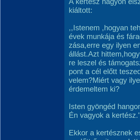
A kertész nagyon els
kiáltott:
,,Istenem ,hogyan te
évek munkája és fára
zása,erre egy ilyen 
állást.Azt hittem,hog
re leszel és támogats
pont a cél előtt tesze
velem?Miért vagy ily
érdemeltem ki?
Isten gyöngéd hangon 
Én vagyok a kertész.
Ekkor a kertésznek e