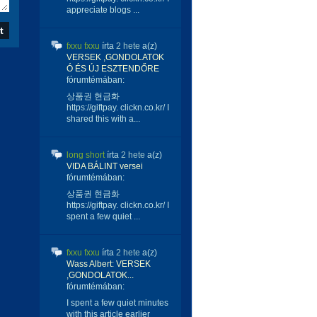
appreciate blogs ...
fxxu fxxu
írta
2 hete
a(z)
VERSEK ,GONDOLATOK
Ó ÉS ÚJ ESZTENDŐRE
fórumtémában:
상품권 현금화
https://giftpay. clickn.co.kr/ I
shared this with a...
long short
írta
2 hete
a(z)
VIDA BÁLINT versei
fórumtémában:
상품권 현금화
https://giftpay. clickn.co.kr/ I
spent a few quiet ...
fxxu fxxu
írta
2 hete
a(z)
Wass Albert: VERSEK
,GONDOLATOK...
fórumtémában:
I spent a few quiet minutes
with this article earlier