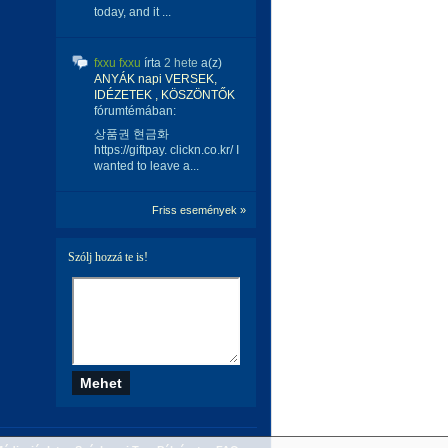
today, and it ...
fxxu fxxu
írta
2 hete
a(z)
ANYÁK napi VERSEK,
IDÉZETEK , KÖSZÖNTŐK
fórumtémában:
상품권 현금화
https://giftpay. clickn.co.kr/ I
wanted to leave a...
Friss események »
Szólj hozzá te is!