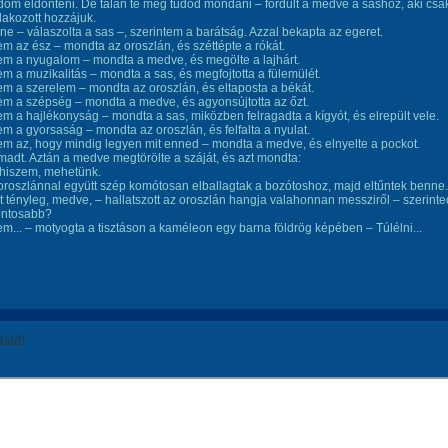
om eldönteni. De talán te meg tudod mondani – fordult a medve a sashoz, aki csa
lakozott hozzájuk.
ne – válaszolta a sas –, szerintem a barátság. Azzal bekapta az egeret.
em az ész – mondta az oroszlán, és széttépte a rókát.
em a nyugalom – mondta a medve, és megölte a lajhárt.
em a muzikalitás – mondta a sas, és megfojtotta a fülemülét.
em a szerelem – mondta az oroszlán, és eltaposta a békát.
em a szépség – mondta a medve, és agyonsújtotta az őzt.
em a hajlékonyság – mondta a sas, miközben felragadta a kígyót, és elrepült vele.
em a gyorsaság – mondta az oroszlán, és felfalta a nyulat.
em az, hogy mindig legyen mit enned – mondta a medve, és elnyelte a pockot.
adt. Aztán a medve megtörölte a száját, és azt mondta:
 hiszem, mehetünk.
oroszlánnal együtt szép komótosan elballagtak a bozótoshoz, majd eltűntek benne.
 tényleg, medve, – hallatszott az oroszlán hangja valahonnan messziről – szerinte
ontosabb?
em... – motyogta a tisztáson a kaméleon egy barna földrög képében – Túlélni...
áld!