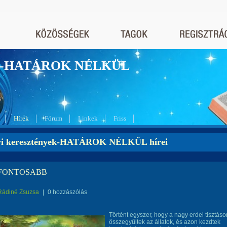
nyek-HATÁROK NÉLKÜL
Hírek
Fórum
Linkek
Friss
yi keresztények-HATÁROK NÉLKÜL hírei
FONTOSABB
Rádiné Zsuzsa
|
0 hozzászólás
Történt egyszer, hogy a nagy erdei tisztáso
összegyűltek az állatok, és azon kezdtek