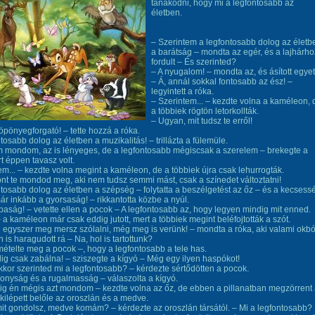
tanakodni, hogy mi a legfontosabb az
életben.
– Szerintem a legfontosabb dolog az életb
a barátság – mondta az egér, és a lajhárho
fordult – És szerinted?
– A nyugalom! – mondta az, és ásított egyet
– Á, annál sokkal fontosabb az ész! –
legyintett a róka.
– Szerintem... – kezdte volna a kaméleon, 
a többiek rögtön letorkollták.
– Ugyan, mit tudsz te erről!
köpönyegforgató! – tette hozzá a róka.
ntosabb dolog az életben a muzikalitás! – trillázta a fülemüle.
 mondom, az is lényeges, de a legfontosabb mégiscsak a szerelem – brekegte a
t éppen tavasz volt.
em... – kezdte volna megint a kaméleon, de a többiek újra csak lehurrogták.
nt te mondod meg, aki nem tudsz semmi mást, csak a színedet változtatni!
ntosabb dolog az életben a szépség – folytatta a beszélgetést az őz – és a kecsess
ár inkább a gyorsaság! – rikkantotta közbe a nyúl.
baság! – vetette ellen a pocok – A legfontosabb az, hogy legyen mindig mit enned.
 – a kaméleon már csak eddig jutott, mert a többiek megint beléfojtották a szót.
egyszer meg mersz szólalni, még meg is verünk! – mondta a róka, aki valami okbó
 is haragudott rá – Na, hol is tartottunk?
smételte meg a pocok –, hogy a legfontosabb a tele has.
ig csak zabálna! – sziszegte a kígyó – Még egy ilyen haspókot!
akkor szerinted mi a legfontosabb? – kérdezte sértődötten a pocok.
konyság és a rugalmasság – válaszolta a kígyó.
g én mégis azt mondom – kezdte volna az őz, de ebben a pillanatban megzörrent
 kilépett belőle az oroszlán és a medve.
mit gondolsz, medve komám? – kérdezte az oroszlán társától. – Mi a legfontosabb?