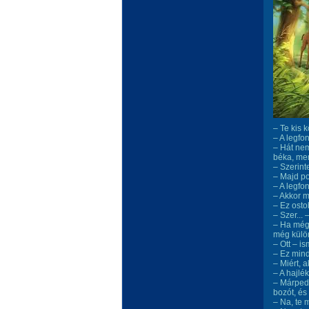
– Te kis 
– A legfo
– Hát nem
béka, mer
– Szerint
– Majd po
– A legfo
– Akkor m
– Ez osto
– Szer...
– Ha még 
még külön
– Ott – i
– Ez mind
– Miért, 
– A hajlé
– Márpedi
bozót, és
– Na, te 