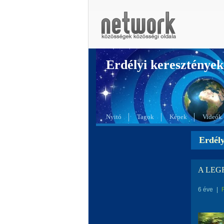
Erdélyi kereszté
Nyitó
Tagok
Képek
Videók
Erdél
A LEG
6 éve
|