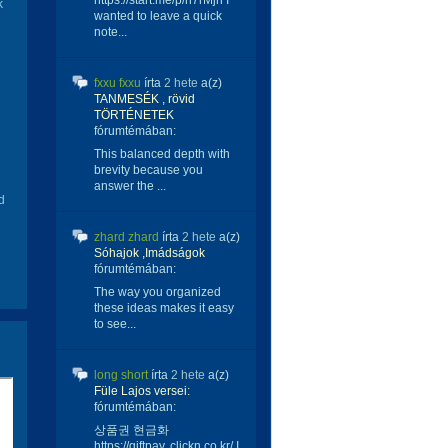
https://start.me/p/n7rMjn I
k
wanted to leave a quick
note...
fxxu fxxu
írta
2 hete
a(z)
TANMESÉK , rövid
TÖRTÉNETEK
fórumtémában:
This balanced depth with
brevity because you
answer the ...
d
zhard zhard
írta
2 hete
a(z)
Sóhajok ,Imádságok
fórumtémában:
The way you organized
these ideas makes it easy
to see...
long short
írta
2 hete
a(z)
Füle Lajos versei:
fórumtémában:
상품권 현금화
https://giftpay. clickn.co.kr/ I