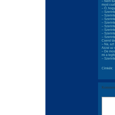
– Nem tud
most csat
– Ó, hogy
– Szerint
– Szerint
– Szerint
– Szerint
– Szerint
– Szerint
– Szerint
– Szerint
Csend tám
– Na, azt
Azzal az 
– De most
mi a legf
– Szerint
Címkék:
Komment