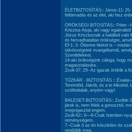
ÉLETBIZTOSÍTÁS:: János-11: 25- 
feltámadás és az élet, aki hisz énb
ÖRÖKSÉGI BITOSÍTÁS:: Péter –I-1:
Krisztus Atyja, aki nagy irgalmábó
Jézus Krisztusnak a halálból való f
és hervadhatatlan örökségre, ame
Ef-1: 3- Őbenne titeket is – miután
üdvösségetek evangéliumát, amelyb
Szentlélekkel,
14-aki örökségünk záloga, hogy me
magasztalására.
Zsolt-37: 29--Az igazak öröklik a fö
TŰZKÁR - BIZTOSÍTÁS :: Ésaiás-43
Teremtőd, Jákób, és a te Alkotód, I
szólítottalak, enyém vagy!
BALESET-BIZTOSÍTÁS:: Zsoltár-23
járok is, nem félek a gonosztól, m
megvigasztal engem.
Zsolt-62:: 6—8-Csak Istenben nyug
reménységem.
7--Csak ő az én kősziklám és sza
rendülök meg.