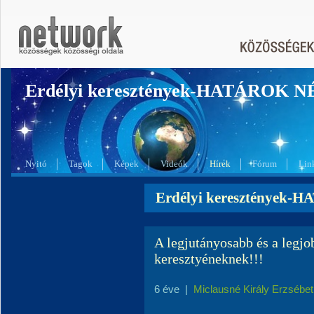
Erdélyi keresztények-HATÁROK 
Nyitó
Tagok
Képek
Videók
Hírek
Fórum
Lin
Erdélyi keresztények-
A legjutányosabb és a legjo
keresztyéneknek!!!
6 éve
|
Miclausné Király Erzsébet