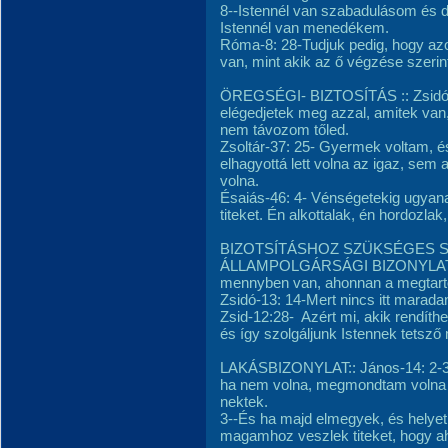
8--Istennél van szabadulásom és 
Istennél van menedékem.
Róma-8: 28-Tudjuk pedig, hogy azo
van, mint akik az ő végzése szerint
ÖREGSÉGI- BIZTOSÍTÁS :: Zsidó- 
elégedjetek meg azzal, amitek van
nem távozom tőled.
Zsoltár-37: 25- Gyermek voltam, 
elhagyottá lett volna az igaz, sem
volna.
Ésaiás-46: 4- Vénségetekig ugyan
titeket. Én alkottalak, én hordozlak
BIZOTSÍTÁSHOZ SZÜKSÉGES S
ÁLLAMPOLGÁRSÁGI BIZONYLAT--- 
mennyben van, ahonnan a megtartó 
Zsidó-13: 14-Mert nincs itt marad
Zsid-12:28- Azért mi, akik rendíth
és így szolgáljunk Istennek tetsz
LAKÁSBIZONYLAT:: János-14: 2-3-
ha nem volna, megmondtam volna 
nektek.
3--És ha majd elmegyek, és helyet 
magamhoz veszlek titeket, hogy ahol