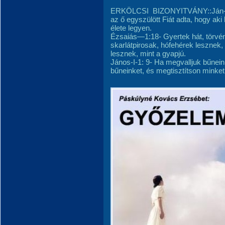
ERKÖLCSI BIZONYITVÁNY::Ján-3:16
az ő egyszülött Fiát adta, hogy ak
élete legyen.
Ézsaiás—1:18- Gyertek hát, törvé
skarlátpirosak, hófehérek lesznek,
lesznek, mint a gyapjú.
János-I-1: 9- Ha megvalljuk bűnei
bűneinket, és megtisztítson minke