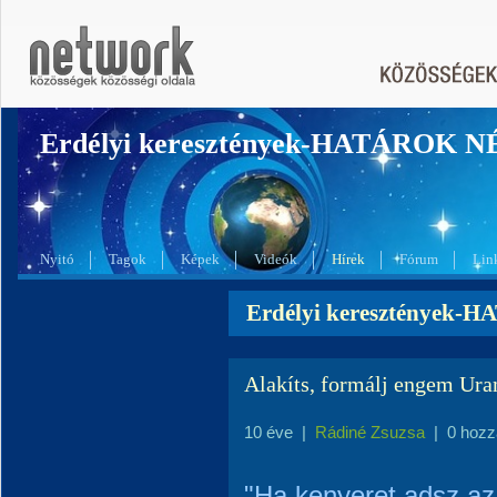
Erdélyi keresztények-HATÁROK 
Nyitó
Tagok
Képek
Videók
Hírek
Fórum
Lin
Erdélyi keresztények-
Alakíts, formálj engem Ur
10 éve
|
Rádiné Zsuzsa
|
0 hozz
"Ha kenyeret adsz az