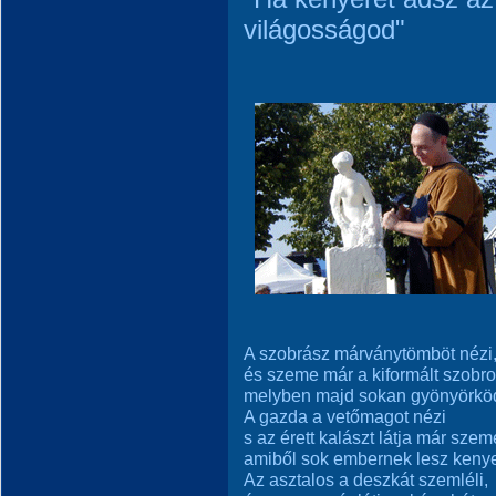
világosságod"
A szobrász márványtömböt nézi
és szeme már a kiformált szobrot
melyben majd sokan gyönyörkö
A gazda a vetőmagot nézi
s az érett kalászt látja már szem
amiből sok embernek lesz kenye
Az asztalos a deszkát szemléli,