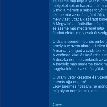
és szeme már látja a kész bútor
melyeket sokan használnak maj
S míg a mérnök a sebes folyót 
szeme már az óriási gátat látja,
mely vizet juttat a kiszáradt föld
A Megváltó a bűnösökre nézett
és szeme már megtérését látja
átadott életet, mely csak őt szolg
Ó Uram, bennem, bűnös emberbe
amely a te szent akaratod ellen 
A márvány enged a szobrász ke
A vetőmag kikel és kalászba sz
A deszka nem berzenkedik az as
A folyóvíz más mederbe folyik m
hogyha felépítik az óriás gátat.
Ó Uram, végy kezedbe és Szentl
teremts újjá engem!
Légy türelmes hozzám, ne mondj
míg olyan nem leszek, amint te
Címkék: