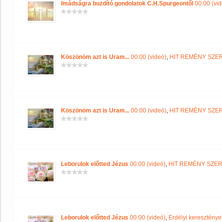
Imádságra buzdító gondolatok C.H.Spurgeontől
00:00 (vid
Köszönöm azt is Uram...
00:00 (videó)
,
HIT REMÉNY SZE
Köszönöm azt is Uram...
00:00 (videó)
,
HIT REMÉNY SZE
Leborulok előtted Jézus
00:00 (videó)
,
HIT REMÉNY SZE
Leborulok előtted Jézus
00:00 (videó)
,
Erdélyi kereszté