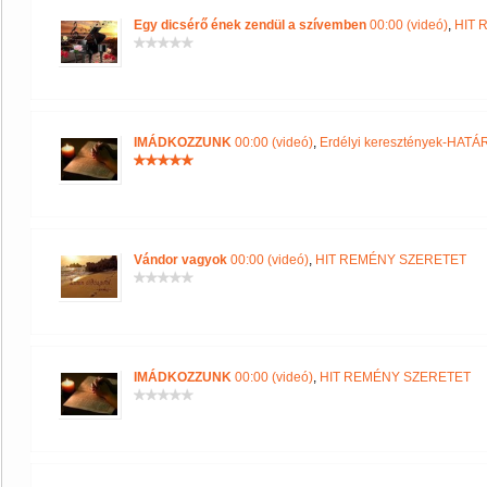
Egy dicsérő ének zendül a szívemben
00:00 (videó)
,
HIT 
IMÁDKOZZUNK
00:00 (videó)
,
Erdélyi keresztények-HA
Vándor vagyok
00:00 (videó)
,
HIT REMÉNY SZERETET
IMÁDKOZZUNK
00:00 (videó)
,
HIT REMÉNY SZERETET