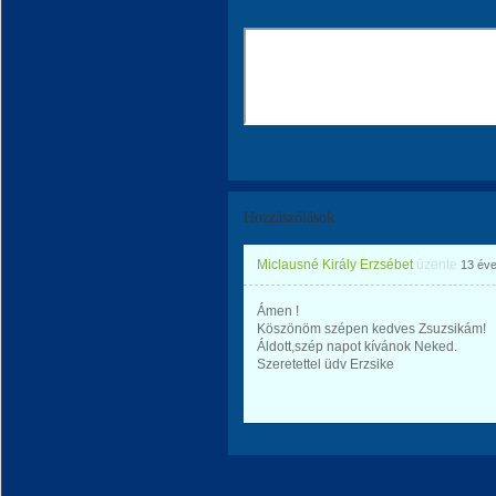
Hozzászólások
Miclausné Király Erzsébet
üzente
13 év
Ámen !
Köszönöm szépen kedves Zsuzsikám!
Áldott,szép napot kívánok Neked.
Szeretettel üdv Erzsike