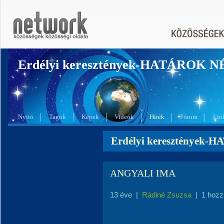
Erdélyi keresztények-HATÁROK 
Nyitó
Tagok
Képek
Videók
Hírek
Fórum
Lin
Erdélyi keresztények-
ANGYALI IMA
13 éve
|
Rádiné Zsuzsa
|
1 hozz