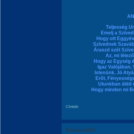
AN
Teljesség U
Emelj a Szíve
Hogy ott Eggyév
Szívednek Szaváb
Áraszd szét Szív
Az, mi létez
Hogy az Egység é
Igaz Valójában,
Istenünk, Jó Aty
Erőt, Fényesség
Utunkban áldd 
Hogy minden mi Ben
Címkék:
Kommentáld!