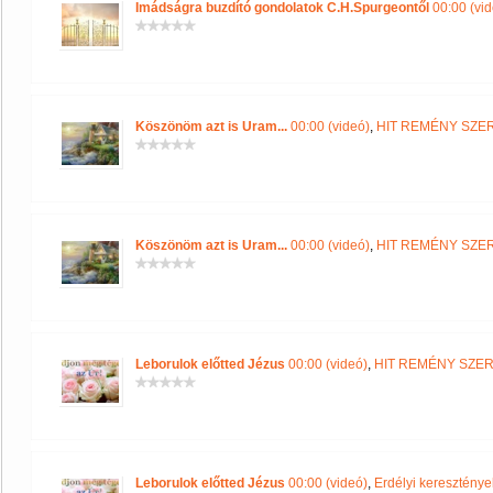
Imádságra buzdító gondolatok C.H.Spurgeontől
00:00 (vid
Köszönöm azt is Uram...
00:00 (videó)
,
HIT REMÉNY SZE
Köszönöm azt is Uram...
00:00 (videó)
,
HIT REMÉNY SZE
Leborulok előtted Jézus
00:00 (videó)
,
HIT REMÉNY SZE
Leborulok előtted Jézus
00:00 (videó)
,
Erdélyi kereszté