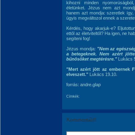
kihozni minden nyomorúságból,
életünket. Jézus nem azt mondj
hanem azt mondja: szeretlek így
úgyis megváltozol ennek a szerete
Kérdés, hogy akarjuk-e? Eljutott
ettől az életviteltől? Ha igen, ne 
segíteni fog!
Jézus mondja:
"Nem az egészsé
a betegeknek. Nem azért jött
bűnösöket megtérésre."
Lukács 5
"Mert azért jött az embernek 
elveszett."
Lukács 19.10.
forrás: andre.glap
Címkék:
Kommentáld!