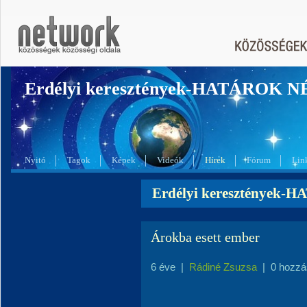
Erdélyi keresztények-HATÁROK 
Nyitó
Tagok
Képek
Videók
Hírek
Fórum
Lin
Erdélyi keresztények-
Árokba esett ember
6 éve
|
Rádiné Zsuzsa
|
0 hozzá