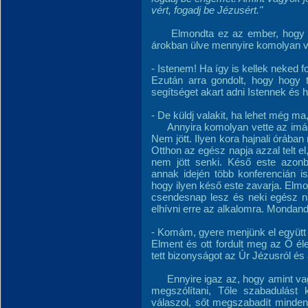
vért, fogadj be Jézusért."
Elmondta ez az ember, hogy Ő 
árokban ülve mennyire komolyan v
- Istenem! Ha így is kellek neked 
Ezután arra gondolt, hogy hogy 
segítséget akart adni Istennek és h
- De küldj valakit, ha lehet még ma
Annyira komolyan vette az imádsá
Nem jött. Ilyen kora hajnali órában 
Otthon az egész napja azzal telt el,
nem jött senki. Késő este azonb
annak idején több konferencián is
hogy ilyen késő este zavarja. Elm
csendesnap lesz és neki egész na
elhívni erre az alkalomra. Mondandó
- Komám, gyere menjünk el együtt
Elment és ott fordult meg az Ő él
tett bizonyságot az Úr Jézusról és
Ennyire igaz az, hogy amint vag
megszólítani, Tőle szabadulást
válaszol, sőt megszabadít minden