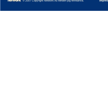
© 2007 Copyright Network.hu Minden jog fenntartva.
Impre