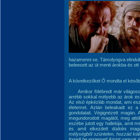
hazamenni se. Támolyogva elindul
beleesett az út menti árokba és ott 
A következőket Ő mondta el későb
Amikor fölébredt már világosodo
arrébb sokkal mélyebb az árok és 
Az első épkézláb mondat, ami eszé
életemet. Aztán beleakadt ez a 
gondolatait. Végignézett magán. 
megundorodott magától, meg attól a
eszébe jutott egy hallelúja, amit 
és amit elkezdett dúdolni ma
mélységből szüntelen, hozzád kiá
fogadj be engemet! Amint vagyok j