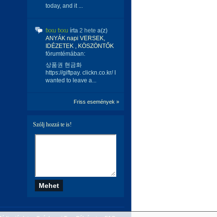
today, and it ...
fxxu fxxu
írta
2 hete
a(z)
ANYÁK napi VERSEK,
IDÉZETEK , KÖSZÖNTŐK
fórumtémában:
상품권 현금화
https://giftpay. clickn.co.kr/ I
wanted to leave a...
Friss események »
Szólj hozzá te is!