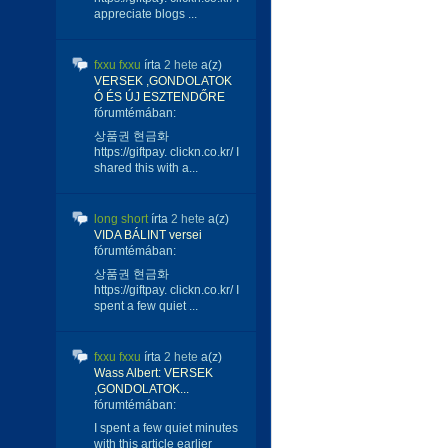
appreciate blogs ...
fxxu fxxu
írta
2 hete
a(z)
VERSEK ,GONDOLATOK
Ó ÉS ÚJ ESZTENDŐRE
fórumtémában:
상품권 현금화
https://giftpay. clickn.co.kr/ I
shared this with a...
long short
írta
2 hete
a(z)
VIDA BÁLINT versei
fórumtémában:
상품권 현금화
https://giftpay. clickn.co.kr/ I
spent a few quiet ...
fxxu fxxu
írta
2 hete
a(z)
Wass Albert: VERSEK
,GONDOLATOK...
fórumtémában:
I spent a few quiet minutes
with this article earlier