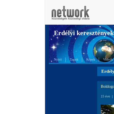
Erdélyi kereszté
Nyitó
Tagok
Képek
Videók
Erdél
Boldogo
15 éve
|