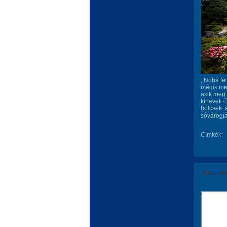
,,Noha fe
mégis meg
akik megm
kineveti 
bölcsek 
sóvárogjá
Címkék:
Komment