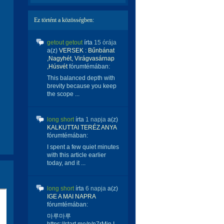
Ez történt a közösségben:
getout getout
írta
15 órája
a(z)
VERSEK : Bűnbánat
,Nagyhét, Virágvasárnap
,Húsvét
fórumtémában:
This balanced depth with
brevity because you keep
the scope ...
long short
írta
1 napja
a(z)
KALKUTTAI TERÉZ ANYA
fórumtémában:
I spent a few quiet minutes
with this article earlier
today, and it ...
long short
írta
6 napja
a(z)
IGE A MAI NAPRA
fórumtémában:
마루마루