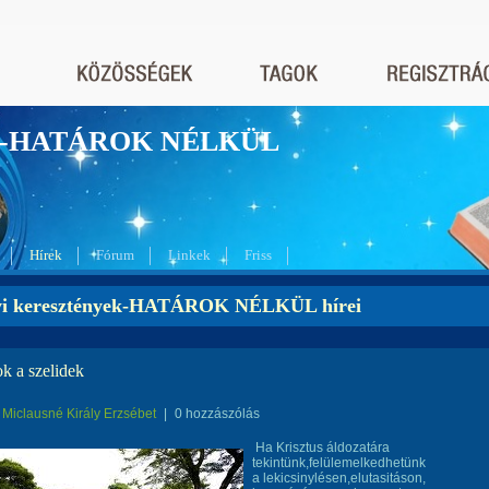
nyek-HATÁROK NÉLKÜL
Hírek
Fórum
Linkek
Friss
yi keresztények-HATÁROK NÉLKÜL hírei
k a szelidek
Miclausné Király Erzsébet
|
0 hozzászólás
Ha Krisztus áldozatára
tekintünk,felülemelkedhetünk
a lekicsinylésen,elutasitáson,