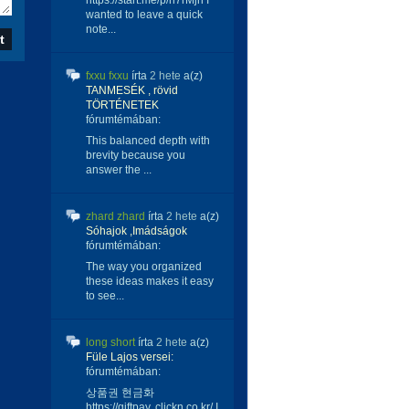
https://start.me/p/n7rMjn I
wanted to leave a quick
note...
fxxu fxxu
írta
2 hete
a(z)
TANMESÉK , rövid
TÖRTÉNETEK
fórumtémában:
This balanced depth with
brevity because you
answer the ...
zhard zhard
írta
2 hete
a(z)
Sóhajok ,Imádságok
fórumtémában:
The way you organized
these ideas makes it easy
to see...
long short
írta
2 hete
a(z)
Füle Lajos versei:
fórumtémában:
상품권 현금화
https://giftpay. clickn.co.kr/ I