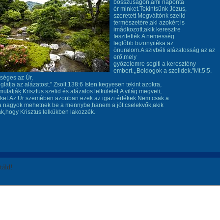
bosszúságon,ami naponta
ér minket.Tekintsünk Jézus,
szeretett Megváltónk szelid
természetére,aki azokért is
imádkozott,akik keresztre
feszitették.A nemesség
legfőbb bizonyitéka az
önuralom.A szivbéli alázatosság az az
erő,mely
győzelemre segiti a keresztény
embert.,,Boldogok a szelidek."Mt.5:5.
lséges az Úr,
látja az alázatost." Zsolt.138:6 Isten kegyesen tekint azokra,
utatják Krisztus szelid és alázatos lelkületét.A világ megveti,
őket.Az Úr szemében azonban ezek az igazi értékek.Nem csak a
,a nagyok mehetnek be a mennybe,hanem a jót cselekvők,akik
k,hogy Krisztus lelkükben lakozzék.
áld!