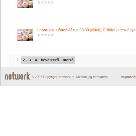
Leborulok előtted Jézus
00:00 (videó)
,
Erdélyi kereszté
1
2
3
4
következő
utolsó
© 2007 Copyright Network.hu Minden jog fenntartva.
Impress