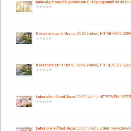
Imádságra buzdító gondolatok C.H.Spurgeontől
00:00 (vid
Köszönöm azt is Uram...
00:00 (videó)
,
HIT REMÉNY SZE
Köszönöm azt is Uram...
00:00 (videó)
,
HIT REMÉNY SZE
Leborulok előtted Jézus
00:00 (videó)
,
HIT REMÉNY SZE
Leborulok előtted Jézus
00:00 (videó)
,
Erdélyi kereszté