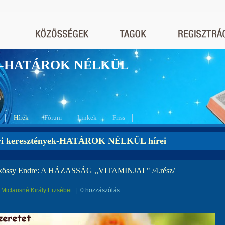
nyek-HATÁROK NÉLKÜL
Hírek
Fórum
Linkek
Friss
yi keresztények-HATÁROK NÉLKÜL hírei
kössy Endre: A HÁZASSÁG ,,VITAMINJAI " /4.rész/
Miclausné Király Erzsébet
|
0 hozzászólás