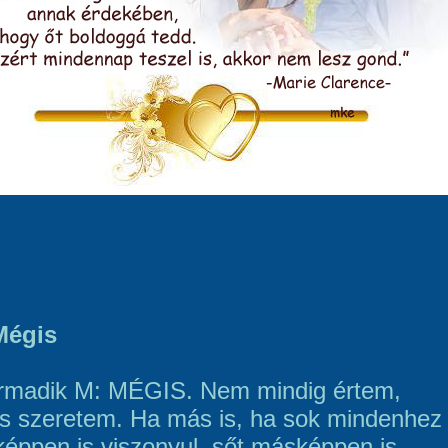
Mégis
rmadik M: MÉGIS. Nem mindig értem,
s szeretem. Ha más is, ha sok mindenhez
éppen is viszonyul, sőt másképpen is