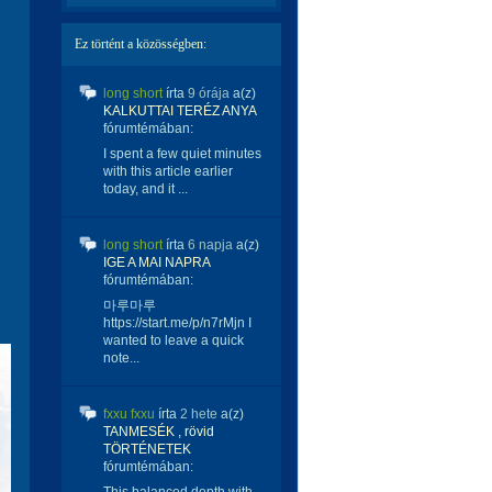
Ez történt a közösségben:
long short
írta
9 órája
a(z)
KALKUTTAI TERÉZ ANYA
fórumtémában:
I spent a few quiet minutes
with this article earlier
today, and it ...
long short
írta
6 napja
a(z)
IGE A MAI NAPRA
fórumtémában:
마루마루
https://start.me/p/n7rMjn I
wanted to leave a quick
note...
fxxu fxxu
írta
2 hete
a(z)
TANMESÉK , rövid
TÖRTÉNETEK
fórumtémában: