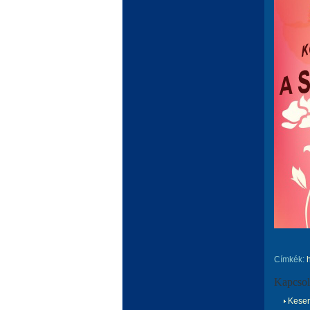
Címkék:
Kapcsol
Keserű