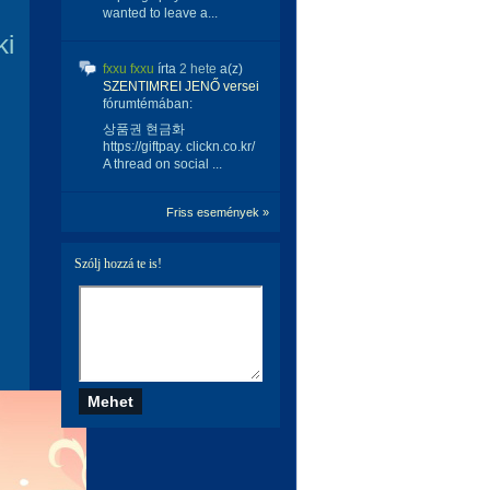
wanted to leave a...
ki
fxxu fxxu
írta
2 hete
a(z)
SZENTIMREI JENŐ versei
fórumtémában:
상품권 현금화
https://giftpay. clickn.co.kr/
A thread on social ...
Friss események »
Szólj hozzá te is!