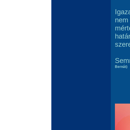
Igaz
nem 
mért
hatá
szere
Semm
Bernát)