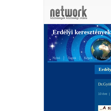
Erdélyi kereszté
Nyitó
Tagok
Képek
Videók
Erdél
Dr.Gyö
10 éve
|