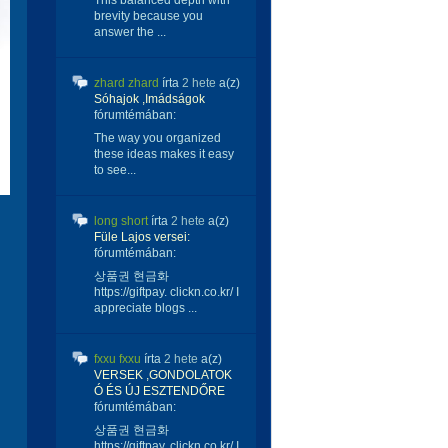
This balanced depth with
brevity because you
answer the ...
zhard zhard
írta
2 hete
a(z)
Sóhajok ,Imádságok
fórumtémában:
The way you organized
these ideas makes it easy
to see...
long short
írta
2 hete
a(z)
Füle Lajos versei:
fórumtémában:
상품권 현금화
https://giftpay. clickn.co.kr/ I
appreciate blogs ...
fxxu fxxu
írta
2 hete
a(z)
VERSEK ,GONDOLATOK
Ó ÉS ÚJ ESZTENDŐRE
fórumtémában:
상품권 현금화
https://giftpay. clickn.co.kr/ I