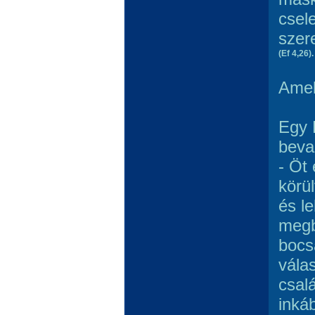
csele
szer
(Ef 4,26).
Amel
Egy 
beval
- Öt
körü
és le
megb
bocs
vála
csal
inká