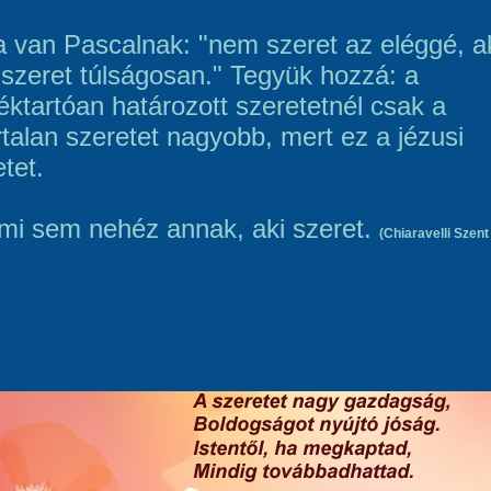
a van Pascalnak: "nem szeret az eléggé, a
szeret túlságosan." Tegyük hozzá: a
éktartóan határozott szeretetnél csak a
rtalan szeretet nagyobb, mert ez a jézusi
tet.
i sem nehéz annak, aki szeret.
(Chiaravelli Szent