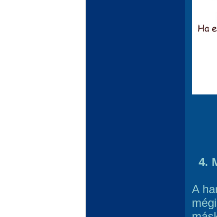
4. 
A ha
mégi
másk