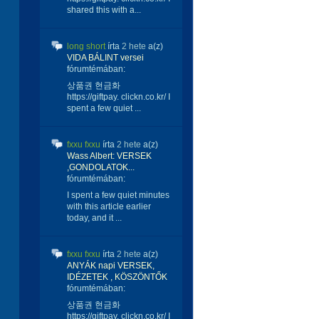
shared this with a...
long short
írta
2 hete
a(z)
VIDA BÁLINT versei
fórumtémában:
상품권 현금화
https://giftpay. clickn.co.kr/ I
spent a few quiet ...
fxxu fxxu
írta
2 hete
a(z)
Wass Albert: VERSEK
,GONDOLATOK...
fórumtémában:
I spent a few quiet minutes
with this article earlier
today, and it ...
fxxu fxxu
írta
2 hete
a(z)
ANYÁK napi VERSEK,
IDÉZETEK , KÖSZÖNTŐK
fórumtémában:
상품권 현금화
https://giftpay. clickn.co.kr/ I