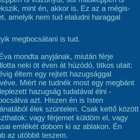
kszik, mint én, akkor is. Ez az a mégis-
et, amelyik nem tud elaludni haraggal
yik megbocsátani is tud.
Éva mondta anyjának, miután férje
lotta neki öt éven át húzódó, titkos utait:
 évig éltem egy rejtett hazugsággal
lvéve. Miért ne tudnék most egy megbánt
leplezett hazugság tudatával élni -
ocsátva azt. Hiszen én is Isten
ánatából élek szüntelen. Csak kettő között
szthatok: vagy férjemet küldöm el, vagy
ásai emlékét dobom ki az ablakon. Én
bb az utóbbit teszem.