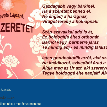
házasság
ódó hírek:
ség nélkül megélt Valentin nap