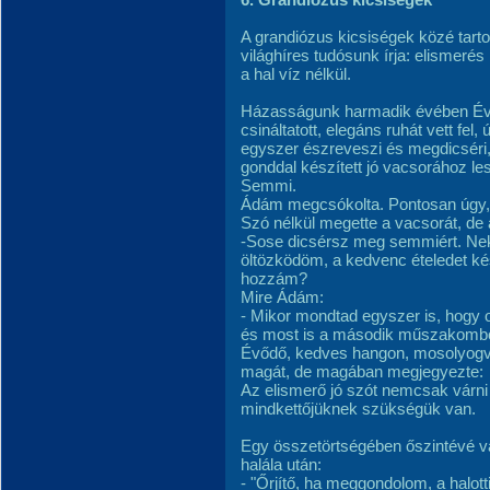
A grandiózus kicsiségek közé tartoz
világhíres tudósunk írja: elismeré
a hal víz nélkül.
Házasságunk harmadik évében Éva 
csináltatott, elegáns ruhát vett fel,
egyszer észreveszi és megdicséri, 
gonddal készített jó vacsorához le
Semmi.
Ádám megcsókolta. Pontosan úgy,
Szó nélkül megette a vacsorát, de 
-Sose dicsérsz meg semmiért. Ne
öltözködöm, a kedvenc ételedet ké
hozzám?
Mire Ádám:
- Mikor mondtad egyszer is, hogy
és most is a második műszakomból
Évődő, kedves hangon, mosolyogva
magát, de magában megjegyezte:
Az elismerő jó szót nemcsak várni 
mindkettőjüknek szükségük van.
Egy összetörtségében őszintévé vál
halála után:
- "Őrjítő, ha meggondolom, a halott