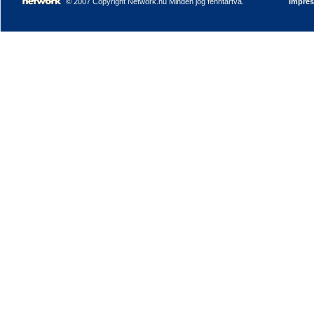
© 2007 Copyright Network.hu Minden jog fenntartva.
Impre