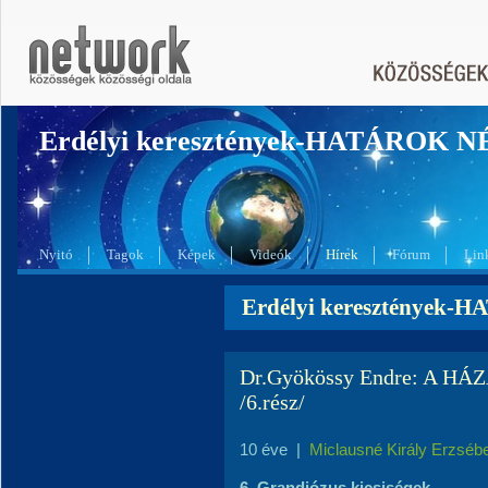
Erdélyi keresztények-HATÁROK 
Nyitó
Tagok
Képek
Videók
Hírek
Fórum
Lin
Erdélyi keresztények-
Dr.Gyökössy Endre: A HÁ
/6.rész/
10 éve
|
Miclausné Király Erzséb
6. Grandiózus kicsiségek