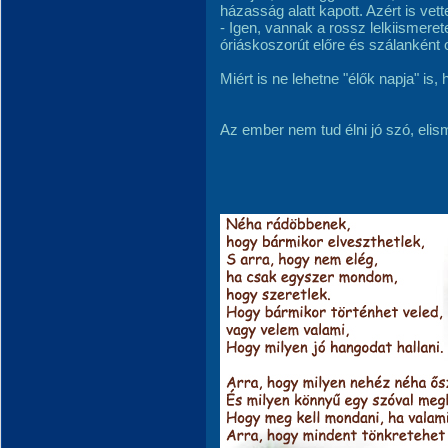
házasság alatt kapott. Azért is vet
- Igen, vannak a rossz lelkiismeret
óriáskoszorút előre és szálanként
Miért is ne lehetne "élők napja" is,
Az ember nem tud élni jó szó, elis