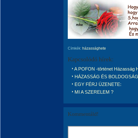
Címkék:
házassághete
Kapcsolódó hírek:
A POFON -tőrténet Házasság H
HÁZASSÁG ÉS BOLDOGSÁ
EGY FÉRJ ÜZENETE:
MI A SZERELEM ?
Kommentáld!