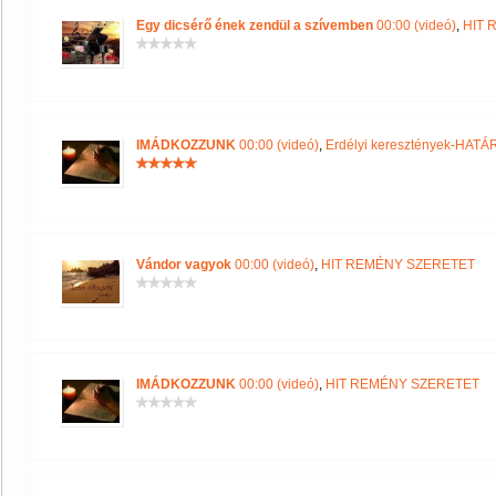
Egy dicsérő ének zendül a szívemben
00:00 (videó)
,
HIT 
IMÁDKOZZUNK
00:00 (videó)
,
Erdélyi keresztények-HA
Vándor vagyok
00:00 (videó)
,
HIT REMÉNY SZERETET
IMÁDKOZZUNK
00:00 (videó)
,
HIT REMÉNY SZERETET