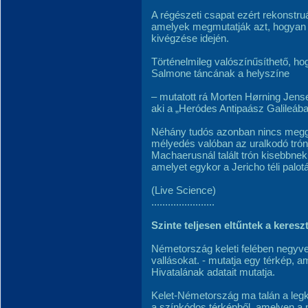
A régészeti csapat ezért rekonstruá
amelyek megmutatják azt, hogyan n
kivégzése idején.
Történelmileg valószínűsíthető, ho
Salmone táncának a helyszíne
– mutatott rá Morten Hørning Jense
aki a „Heródes Antipaász Galileába
Néhány tudós azonban nincs meggy
mélyedés valóban az uralkodó trónj
Machaerusnál talált trón kisebbnek
amelyet egykor a Jericho téli palotá
(Live Science)
.......................
Szinte teljesen eltűntek a kere
Németország keleti felében negyven 
vallásokat. - mutatja egy térkép, 
Hivatalának adatait mutatja.
Kelet-Németország ma talán a legke
a színkódos térképből, amelyen a p