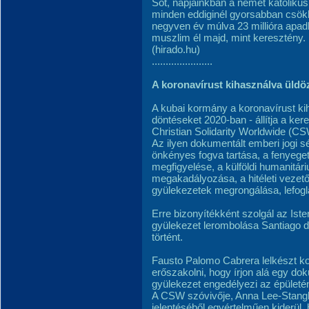
Sőt, napjainkban a német katoliku
minden eddiginél gyorsabban csök
negyven év múlva 23 millióra apa
muszlim él majd, mint keresztény.
(hirado.hu)
......................
A koronavírust kihasználva üldö
A kubai kormány a koronavírust ki
döntéseket 2020-ban - állítja a ke
Christian Solidarity Worldwide (CSW
Az ilyen dokumentált emberi jogi s
önkényes fogva tartása, a fenyeget
megfigyelése, a külföldi humanitá
megakadályozása, a hitéleti vezető
gyülekezetek megrongálása, lefogl
Erre bizonyítékként szolgál az Is
gyülekezet lerombolása Santiago 
történt.
Fausto Palomo Cabrera lelkészt kor
erőszakolni, hogy írjon alá egy d
gyülekezet engedélyezi az épületé
A CSW szóvivője, Anna Lee-Stangl
jelentéséből egyértelműen kiderül