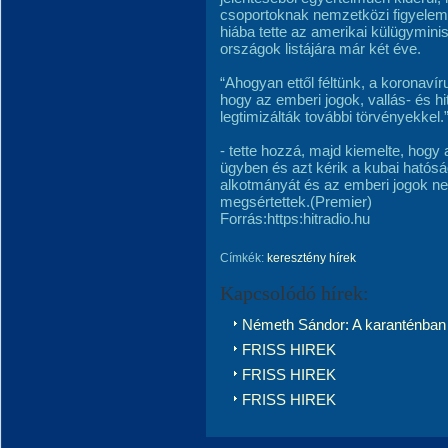
csoportoknak nemzetközi figyelem
hiába tette az amerikai külügymin
országok listájára már két éve.
“Ahogyan ettől féltünk, a koronavír
hogy az emberi jogok, vallás- és 
legtimizálták további törvényekkel.
- tette hozzá, majd kiemelte, hogy
ügyben és azt kérik a kubai hatóság
alkotmányát és az emberi jogok n
megsértettek.(Premier)
Forrás:https:hitradio.hu
Címkék:
keresztény hírek
Kapcsolódó hírek:
Németh Sándor: A karanténban 
FRISS HIREK
FRISS HIREK
FRISS HIREK