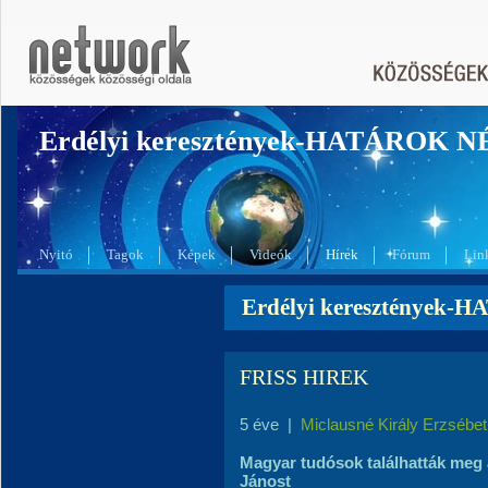
Erdélyi keresztények-HATÁROK 
Nyitó
Tagok
Képek
Videók
Hírek
Fórum
Lin
Erdélyi keresztények-
FRISS HIREK
5 éve
|
Miclausné Király Erzsébet
Magyar tudósok találhatták meg a
Jánost