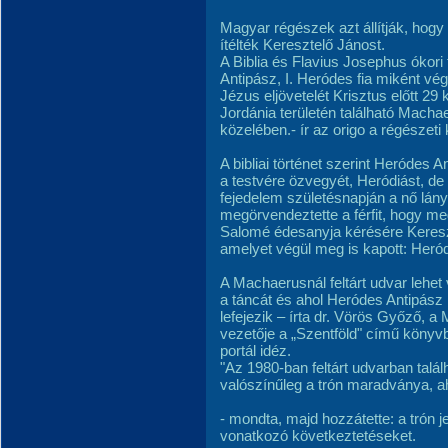
Magyar régészek azt állítják, hogy 
ítélték Keresztelő Jánost.
A Biblia és Flavius Josephus ókori
Antipász, I. Heródes fia miként vég
Jézus eljövetelét Krisztus előtt 29 
Jordánia területén található Machae
közelében.- ír az origo a régészeti 
A bibliai történet szerint Heródes A
a testvére özvegyét, Heródiást, de 
fejedelem születésnapján a nő lány
megörvendeztette a férfit, hogy megí
Salomé édesanyja kérésére Kereszte
amelyet végül meg is kapott: Heróde
A Machaerusnál feltárt udvar lehet
a táncát és ahol Heródes Antipász 
lefejezik – írta dr. Vörös Győző, 
vezetője a „Szentföld" című könyv
portál idéz.
"Az 1980-ban feltárt udvarban talál
valószínűleg a trón maradványa, ah
- mondta, majd hozzátette: a trón j
vonatkozó következtetéseket.