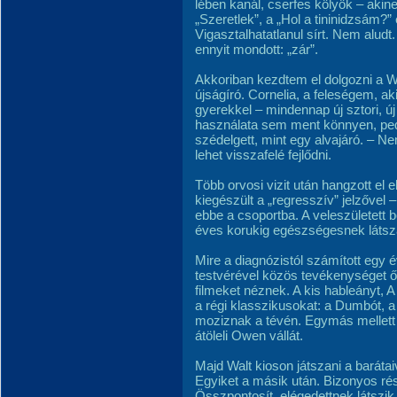
lében kanál, cserfes kölyök – akin
„Szeretlek”, a „Hol a tininidzsám?”
Vigasztalhatatlanul sírt. Nem alud
ennyit mondott: „zár”.
Akkoriban kezdtem el dolgozni a Wal
újságíró. Cornelia, a feleségem, ak
gyerekkel – mindennap új sztori, 
használata sem ment könnyen, ped
szédelgett, mint egy alvajáró. – N
lehet visszafelé fejlődni.
Több orvosi vizit után hangzott el 
kiegészült a „regresszív” jelzővel
ebbe a csoportba. A veleszületett 
éves korukig egészségesnek látsz
Mire a diagnózistól számított egy 
testvérével közös tevékenységet őr
filmeket néznek. A kis hableányt, 
a régi klasszikusokat: a Dumbót, a
moziznak a tévén. Egymás mellett 
átöleli Owen vállát.
Majd Walt kioson játszani a barátai
Egyiket a másik után. Bizonyos ré
Összpontosít, elégedettnek látszik