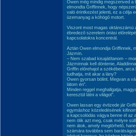
Owen még mindig megszenved a tár
elmondta Griffinnek, hogy népszer
való érintkezést jelenti, ez a célja
üzemanyag a köhögő motort.
Viszont most magas oktánszámú a 
ébredező szerelem óriási előrelép
kapcsolatokra koncentrál.
Aztán Owen elmondja Griffinnek, me
Jázmin.
– Nem szabad kisajátítanom – mondj
Jázminnak kell döntenie, Aladdinnak
Griffin előrehajol a székében, ar
tudhatja, mit akar a lány?
Owen gyorsan bólint. Megvan a vál
látom én”.
Minden reggel meghallgatja, magya
keresztül látni a világot”.
Owen lassan egy évtizede jár Grif
egymáshoz közeledésének kifinomul
a kapcsolódás vágya benne él az au
nem ölik azt meg, csak mélyre sülly
nem átok, amely megtörhető, hanem 
számára továbbra sem barátságos h
jeleket keresve, ha közben kitárja a