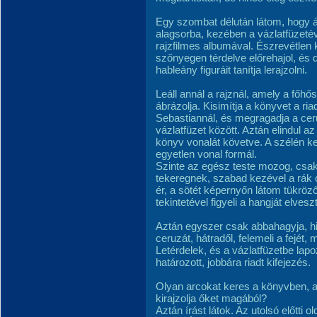
Egy szombat délután látom, hogy 
alagsorba, kezében a vázlatfüzetév
rajzfilmes albumával. Észrevétlen 
szőnyegen térdelve előrehajol, és 
hableány figuráit tanítja lerajzolni.
Leáll annál a rajznál, amely a főhősn
ábrázolja. Kisimítja a könyvet a riadt
Sebastiannál, és megragadja a ceru
vázlatfüzet között. Aztán elindul 
könyv vonalát követve. A szélén kez
egyetlen vonal formál.
Szinte az egész teste mozog, csak
tekeregnek, szabad kezével a rák o
ér, a sötét képernyőn látom tükröz
tekintetével figyeli a hangját elveszt
Aztán egyszer csak abbahagyja, hir
ceruzát, hátradől, felemeli a fejét, 
Letérdelek, és a vázlatfüzetbe lap
határozott, jobbára riadt kifejezés.
Olyan arcokat keres a könyvben, am
kirajzolja őket magából?
Aztán írást látok. Az utolsó előtt