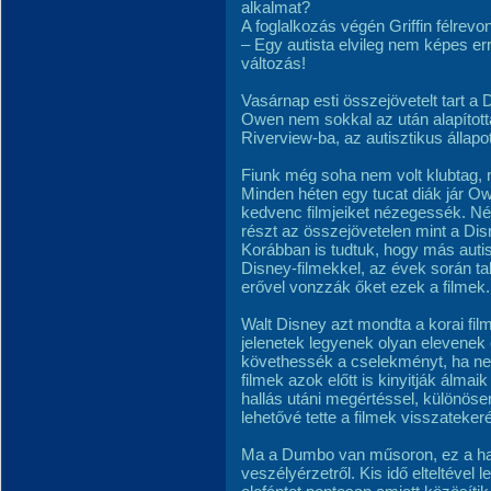
alkalmat?
A foglalkozás végén Griffin félrevon
– Egy autista elvileg nem képes er
változás!
Vasárnap esti összejövetelt tart a
Owen nem sokkal az után alapítot
Riverview-ba, az autisztikus állapot
Fiunk még soha nem volt klubtag,
Minden héten egy tucat diák jár 
kedvenc filmjeiket nézegessék. Né
részt az összejövetelen mint a Dis
Korábban is tudtuk, hogy más autis
Disney-filmekkel, az évek során ta
erővel vonzzák őket ezek a filmek.
Walt Disney azt mondta a korai fil
jelenetek legyenek olyan elevenek
követhessék a cselekményt, ha nem 
filmek azok előtt is kinyitják álma
hallás utáni megértéssel, különöse
lehetővé tette a filmek visszateker
Ma a Dumbo van műsoron, ez a hat
veszélyérzetről. Kis idő elteltével l