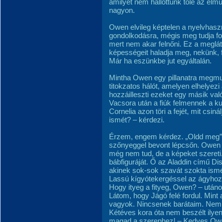
amilyet nem hallottunk tőle az el
nagyon.
Owen elvileg képtelen a nyelvhas
gondolkodásra, mégis meg tudja fog
mert nem akar felnőni. Ez a megl
képességeit haladja meg, nekünk, f
Már ha eszünkbe jut egyáltalán.
Mintha Owen egy pillanatra megmu
titokzatos hálót, amelyen elhelyez
hozzáilleszti ezeket egy másik val
Vacsora után a fiúk felmennek a k
Cornelia azon töri a fejét, mit csi
ismét? – kérdezi.
Érzem, engem kérdez. „Oldd meg” 
szőnyeggel bevont lépcsőn. Owen a
még nem tud, de a képeket szere
bábfiguráját. Ő az Aladdin című D
akinek sok-sok szavát szokta ismé
Lassú kígyótekergéssel az ágyhoz
Hogy ityeg a fityeg, Owen? – utá
Látom, hogy Jágó felé fordul. Mint 
vagyok. Nincsenek barátaim. Nem
Kétéves kora óta nem beszélt ilye
magad a szerephez! – Kedves Owen,