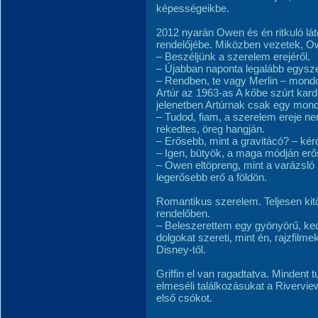
képességeikbe.
2012 nyarán Owen és én ritkuló lát
rendelőjébe. Miközben vezetek, 
– Beszéljünk a szerelem erejéről.
– Újabban naponta legalább egysze
– Rendben, te vagy Merlin – mondom,
Artúr az 1963-as A kőbe szúrt kar
jelenetben Artúrnak csak egy mond
– Tudod, fiam, a szerelem ereje 
rekedtes, öreg hangján.
– Erősebb, mint a gravitácó? – ké
– Igen, bütyök, a maga módján erő
– Owen eltöpreng, mint a varázsló
legerősebb erő a földön.
Romantikus szerelem. Teljesen kitölt
rendelőben.
– Beleszerettem egy gyönyörű, ke
dolgokat szereti, mint én, rajzfilmek
Disney-től.
Griffin el van ragadtatva. Mindent 
elmeséli találkozásukat a Rivervie
első csókot.