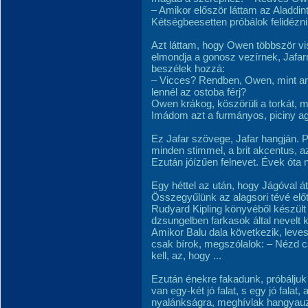
– Amikor először láttam az Aladdin
Kétségbeesetten próbálok felidézni 
Azt láttam, hogy Owen többször vis
elmondja a gonosz vezírnek, Jafar
beszélek hozzá:
– Vicces? Rendben, Owen, mint ami
lennél az ostoba férj?
Owen krákog, köszörüli a torkát, m
Imádom azt a furmányos, piciny a
Ez Jafar szövege, Jafar hangján.
minden stimmel, a brit akcentus, a
Ezután jóízűen felnevet. Évek óta n
Egy héttel az után, hogy Jágóval át
Összegyűlünk az alagsori tévé elő
Rudyard Kipling könyvéből készült D
dzsungelben farkasok által nevelt k
Amikor Balu dala következik, lev
csak bírok, megszólalok: – Nézd cs
kell, az, hogy ...
Ezután énekre fakadunk, próbáljuk
van egy-két jó falat, s egy jó falat
nyalánkságra, meghívlak hangyauz