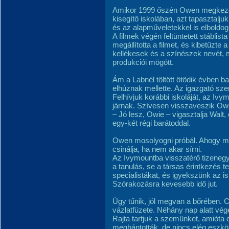
Amikor 1999 őszén Owen megkezdi
kisegítő iskolában, azt tapasztalj
és az alapműveletekkel is elboldog
A filmek végén feltüntetett stáblis
megállította a filmet, és kibetűzte 
kellékesek és a színészek nevét, m
produkciói mögött.
Ám a Labnél töltött ötödik évben bal
elhúznak mellette. Az igazgató sz
Felhívjuk korábbi iskoláját, az Iv
járnak. Szívesen visszaveszik Ow
– Jó lesz, Owie – vigasztalja Walt, é
egy-két régi barátoddal.
Owen mosolyogni próbál. Ahogy mon
csinálja, ha nem akar sírni.
Az Ivymountba visszatérő tizeneg
a tanulás, se a társas érintkezés 
specialistákat, és igyekszünk az is
Szórakozásra kevesebb idő jut.
Úgy tűnik, jól megvan a bőrében. 
vázlatfüzete. Néhány nap alatt vége
Rajta tartjuk a szemünket, amióta 
megbántották, de nincs elég eszköz