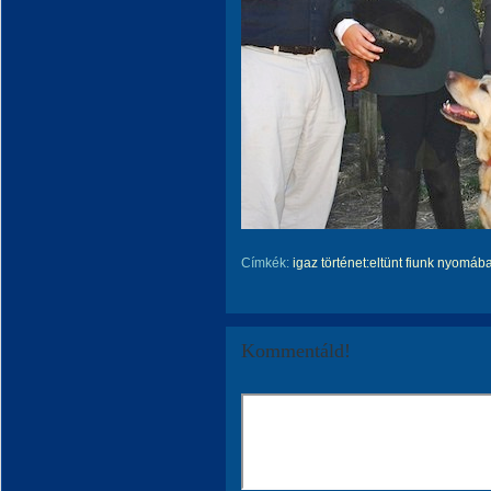
Címkék:
igaz történet:eltünt fiunk nyomáb
Kommentáld!