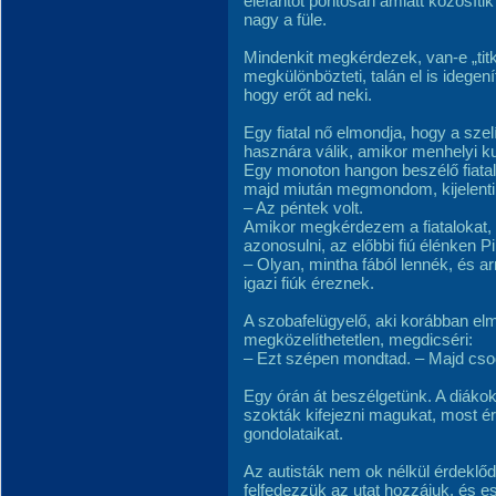
elefántot pontosan amiatt közösít
nagy a füle.
Mindenkit megkérdezek, van-e „titk
megkülönbözteti, talán el is idegení
hogy erőt ad neki.
Egy fiatal nő elmondja, hogy a szel
hasznára válik, amikor menhelyi ku
Egy monoton hangon beszélő fiata
majd miután megmondom, kijelenti
– Az péntek volt.
Amikor megkérdezem a fiatalokat, k
azonosulni, az előbbi fiú élénken P
– Olyan, mintha fából lennék, és 
igazi fiúk éreznek.
A szobafelügyelő, aki korábban elm
megközelíthetetlen, megdicséri:
– Ezt szépen mondtad. – Majd cso
Egy órán át beszélgetünk. A diáko
szokták kifejezni magukat, most é
gondolataikat.
Az autisták nem ok nélkül érdeklőd
felfedezzük az utat hozzájuk, és es