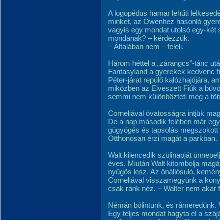
A logopédus hamar lehűti lelkesed
minket, az Owenhez hasonló gyerek
vagyis egy mondat utolsó egy-két s
mondanak? – kérdezzük.
– Általában nem – feleli.
Három héttel a „zárangcs”-tánc ut
Fantasyland a gyerekek kedvenc film
Péter-járat repülő kalózhajójára, am
miközben az Elveszett Fiúk a búv
semmi nem különbözteti meg a több
Corneliával óvatosságra intjük mag
De a nap második felében már egy
gügyögés és tapsolás megszokott 
Otthonosan érzi magát a parkban.
Walt kilencedik szülinapját ünnep
éves. Miután Walt kitombolja magát
nyűgös lesz. Az önállósuló, kemény
Corneliával visszamegyünk a kon
csak ránk néz. – Walter nem akar fel
Némán bólintunk, és rámeredünk. V
Egy teljes mondat hagyta el a száj