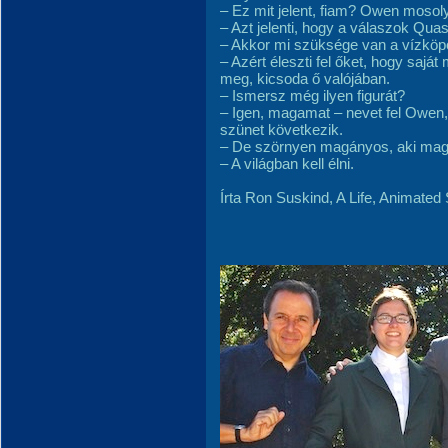
– Ez mit jelent, fiam? Owen mosoly
– Azt jelenti, hogy a válaszok Qu
– Akkor mi szüksége van a vízköp
– Azért éleszti fel őket, hogy sajá
meg, kicsoda ő valójában.
– Ismersz még ilyen figurát?
– Igen, magamat – nevet fel Owen,
szünet következik.
– De szörnyen magányos, aki magá
– A világban kell élni.
Írta Ron Suskind, A Life, Animated 