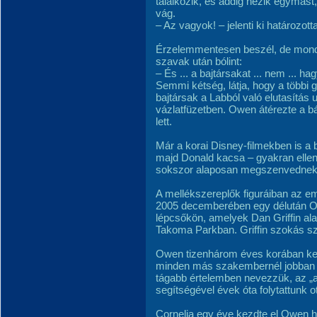
találkozik, és addig nézik egymást
vág.
– Az vagyok! – jelenti ki határozott
Érzelemmentesen beszél, de mond
szavak után bólint:
– És ... a bajtársakat ... nem ... ha
Semmi kétség, látja, hogy a többi 
bajtársak a Labból való elutasítás
vázlatfüzetben. Owen átérezte a b
lett.
Már a korai Disney-filmekben is a 
majd Donald kacsa – gyakran elle
sokszor alaposan megszenvednek 
A mellékszereplők figuráiban az em
2005 decemberében egy délután O
lépcsőkön, amelyek Dan Griffin ala
Takoma Parkban. Griffin szokás sze
Owen tizenhárom éves korában kezd
minden más szakembernél jobban el
tágabb értelemben nevezzük, az „a
segítségével évek óta folytattunk 
Cornelia egy éve kezdte el Owen há