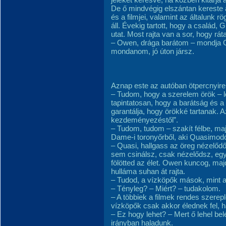
De ő mindvégig elszántan kereste a
és a filmjei, valamint az általunk 
áll. Évekig tartott, hogy a család,
utat. Most rajta van a sor, hogy rát
– Owen, drága barátom – mondja Gri
mondanom, jó úton jársz.
Aznap este az autóban ötpercnyire
– Tudom, hogy a szerelem örök – 
tapintatosan, hogy a barátság és 
garantálja, hogy örökké tartanak. A
kezdeményezéstől”.
– Tudom, tudom – szakít félbe, ma
Dame-i toronyőrből, aki Quasimod
– Quasi, hallgass az öreg nézelőd
sem csinálsz, csak nézelődsz, egys
fölötted az élet. Owen kuncog, maj
hulláma suhan át rajta.
– Tudod, a vízköpők mások, mint a 
– Tényleg? – Miért? – tudakolom.
– A többiek a filmek rendes szerepl
vízköpők csak akkor élednek fel, 
– Ez hogy lehet? – Mert ő lehel bel
irányban haladunk.