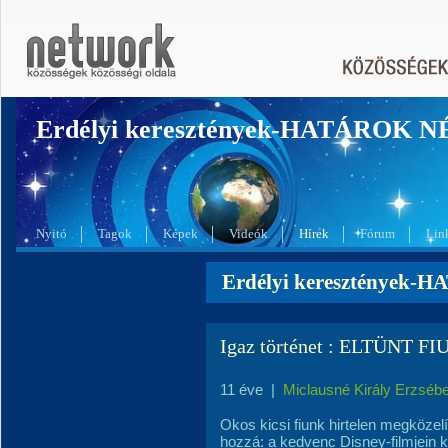
Erdélyi keresztények-HATÁROK 
Nyitó
Tagok
Képek
Videók
Hírek
Fórum
Lin
Erdélyi keresztények-
Igaz történet : ELTÜNT
11 éve
|
Miclausné Király Erzsébe
Okos kicsi fiunk hirtelen megközelí
hozzá: a kedvenc Disney-filmjein ke