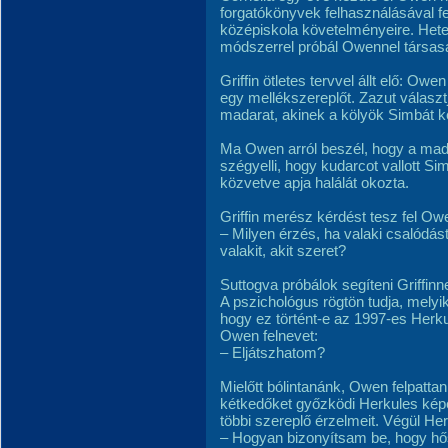
forgatókönyvek felhasználásával fe
középiskola követelményeire. Hete
módszerrel próbál Owennel társasági
Griffin ötletes tervvel állt elő: 
egy mellékszereplőt. Zazut válasz
madarat, akinek a kölyök Simbát k
Ma Owen arról beszél, hogy a mad
szégyelli, hogy kudarcot vallott Sim
közvetve apja halálát okozta.
Griffin merész kérdést tesz fel Ow
– Milyen érzés, ha valaki csalódá
valakit, akit szeret?
Suttogva próbálok segíteni Griffinne
A pszichológus rögtön tudja, melyi
hogy ez történt-e az 1997-es Herkul
Owen felnevet:
– Eljátszhatom?
Mielőtt bólintanánk, Owen felpattan
kétkedőket győzködi Herkules képe
többi szereplő érzelmeit. Végül Her
– Hogyan bizonyítsam be, hogy hő