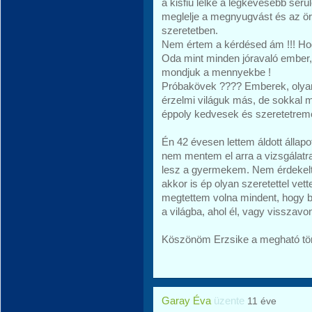
a kisfiú lelke a legkevesebb sérü
meglelje a megnyugvást és az ör
szeretetben.
Nem értem a kérdésed ám !!! Hog
Oda mint minden jóravaló ember
mondjuk a mennyekbe !
Próbakövek ???? Emberek, olya
érzelmi világuk más, de sokkal 
éppoly kedvesek és szeretetremé
Én 42 évesen lettem áldott állap
nem mentem el arra a vizsgálatr
lesz a gyermekem. Nem érdekelt,
akkor is ép olyan szeretettel vet
megtettem volna mindent, hogy b
a világba, ahol él, vagy visszav
Köszönöm Erzsike a megható tör
Garay Éva
üzente
11 éve