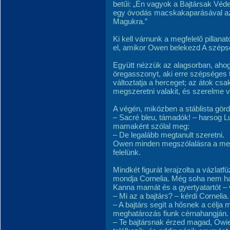
betűi: „Én vagyok a Bajtársak Véde
egy óvodás macskakaparásával az 
Magukra.”
Ki kell várnunk a megfelelő pillan
el, amikor Owen belekezd A szépsé
Együtt nézzük az alagsorban, ahog
öregasszonyt, aki erre szépséges 
változtatja a herceget; az átok csa
megszeretni valakit, és szerelme v
A végén, miközben a stáblista gördü
– Sacré bleu, támadók! – harsog Lu
mamaként szólal meg:
– De legalább megtanult szeretni.
Owen minden megszólalásra a megfe
felelünk.
Mindkét figurát lerajzolta a vázlatf
mondja Cornelia. Még soha nem ha
Kanna mamát és a gyertyatartót –
– Mi az a bajtárs? – kérdi Cornelia.
– A bajtárs segít a hősnek a célja
meghatározás fiunk cérnahangján.
– Te bajtársnak érzed magad, Owie