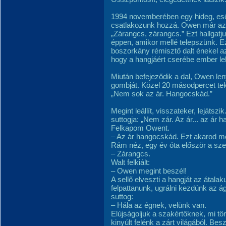
1994 novemberében egy hideg, es
csatlakozunk hozzá. Owen már az 
„Zárangcs, zárangcs.” Ezt hallgatj
éppen, amikor mellé telepszünk. Ez
boszorkány rémisztő dalt énekel az
hogy a hangjáért cserébe ember le
Miután befejeződik a dal, Owen le
gombját. Közel 20 másodpercet teke
„Nem sok az ár. Hangocskád.”
Megint leállít, visszateker, lejátsz
suttogja: „Nem zár. Az ár... az ár 
Felkapom Owent.
– Az ár hangocskád. Ezt akarod m
Rám néz, egy év óta először a s
– Zárangcs.
Walt felkiált:
– Owen megint beszél!
A sellő elveszti a hangját az átala
felpattanunk, ugrálni kezdünk az á
suttog:
– Hála az égnek, velünk van.
Elújságoljuk a szakértőknek, mi tör
kinyúlt felénk a zárt világából. Be