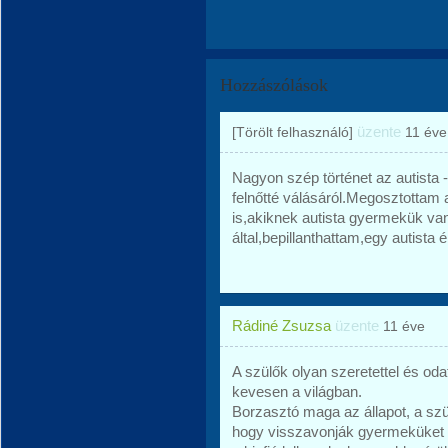
Hozzászólások
üzente
[Törölt felhasználó]
11 éve
Nagyon szép történet az autista -
felnőtté válásáról.Megosztottam
is,akiknek autista gyermekük va
által,bepillanthattam,egy autista é
Rádiné Zsuzsa
üzente
11 éve
A szülők olyan szeretettel és od
kevesen a világban.
Borzasztó maga az állapot, a sz
hogy visszavonják gyermeküket 