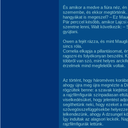
És amikor a medve a fiúra néz, én 
szemembe, és ekkor megtörténik. A
hangyákat is megeszel? – Ez Maug
Pár perccel később, amikor Lajcsi
szeretne lenni, Walt következik: – 
gyújtani.
Owen a fejét rázza, és mint Maugli
sincs róla.
Cornelia elkapja a pillantásomat,
ragozni és folyékonyan beszélni. Kü
többről van szó, mint helyes arckif
érzelmek mind megfelelők voltak.
Az történt, hogy hároméves koráb
ahogy újra meg újra megnézte a Di
rögzültek benne: a szavak kiejtése
a rajzfilmfigurák színpadiasan eltúlz
viselkedésüket, hogy jelentést adj
segíthetünk neki, hogy ezeket a m
szövegösszefüggésekbe helyezze, 
lelkendezünk, ahogy A dzsungel k
Így indultak az alagsori leckék. Na
rajzfilmfigurák lettünk.