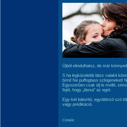
Újból elindulhatsz, de már könnyed
S ha legközelebb látsz valakit kön
bírni! Ne puffogtass szlogeneket!
Egyszerűen csak ülj le mellé, simo
fejét, hogy „lássa” az eget.
Egy-két bátorító, együttérző szó tö
vagy prédikáció.
Címkék: