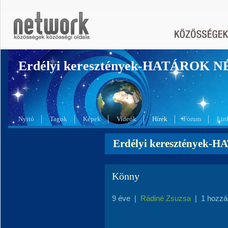
Erdélyi keresztények-HATÁROK 
Nyitó
Tagok
Képek
Videók
Hírek
Fórum
Lin
Erdélyi keresztények-
Könny
9 éve
|
Rádiné Zsuzsa
|
1 hozzá