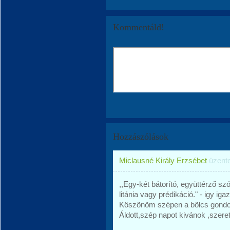
Kommentáld!
Hozzászólások
Miclausné Király Erzsébet
üzent
,,Egy-két bátorító, együttérző sz
litánia vagy prédikáció." - igy igaz
Köszönöm szépen a bölcs gondol
Áldott,szép napot kivánok ,szeret