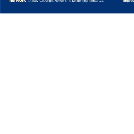
© 2007 Copyright Network.hu Minden jog fenntartva.
Impre