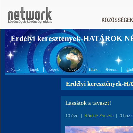
Erdélyi keresztények-HATÁROK 
Nyitó
Tagok
Képek
Videók
Hírek
Fórum
Lin
Erdélyi keresztények-
Lássátok a tavaszt!
10 éve
|
Rádiné Zsuzsa
|
0 hozz