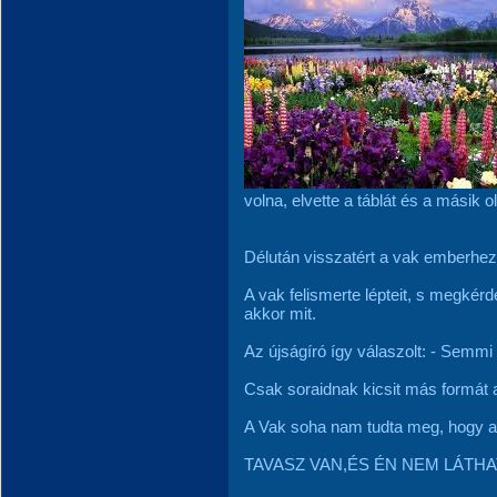
volna, elvette a táblát és a másik o
Délután visszatért a vak emberhez
A vak felismerte lépteit, s megkérdez
akkor mit.
Az újságíró így válaszolt: - Semmi
Csak soraidnak kicsit más formát a
A Vak soha nam tudta meg, hogy a t
TAVASZ VAN,ÉS ÉN NEM LÁTHA