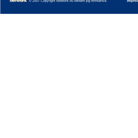
© 2007 Copyright Network.hu Minden jog fenntartva.
Impre