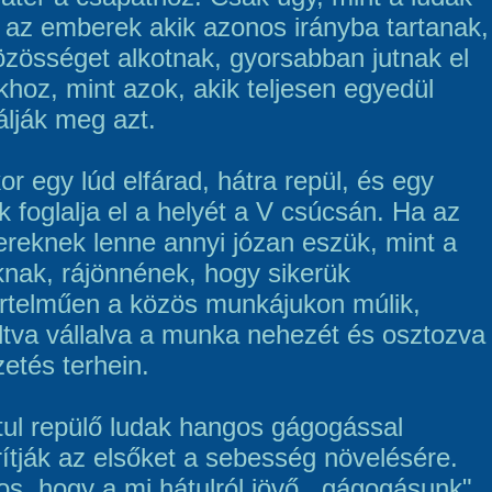
 az emberek akik azonos irányba tartanak,
özösséget alkotnak, gyorsabban jutnak el
khoz, mint azok, akik teljesen egyedül
álják meg azt.
r egy lúd elfárad, hátra repül, és egy
k foglalja el a helyét a V csúcsán. Ha az
reknek lenne annyi józan eszük, mint a
knak, rájönnének, hogy sikerük
rtelműen a közös munkájukon múlik,
áltva vállalva a munka nehezét és osztozva
zetés terhein.
tul repülő ludak hangos gágogással
rítják az elsőket a sebesség növelésére.
os, hogy a mi hátulról jövő ,,gágogásunk"