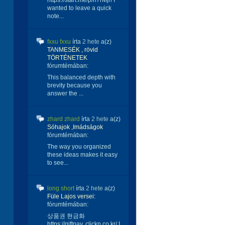
https://start.me/p/n7rMjn I
wanted to leave a quick
note...
fxxu fxxu
írta
2 hete
a(z)
TANMESÉK , rövid
TÖRTÉNETEK
fórumtémában:
This balanced depth with
brevity because you
answer the ...
zhard zhard
írta
2 hete
a(z)
Sóhajok ,Imádságok
fórumtémában:
The way you organized
these ideas makes it easy
to see...
long short
írta
2 hete
a(z)
Füle Lajos versei:
fórumtémában:
상품권 현금화
https://giftpay. clickn.co.kr/ I