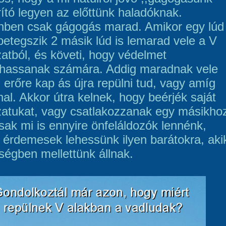
rító legyen az előttünk haladóknak.
nben csak gágogás marad. Amikor egy lúd
etegszik 2 másik lúd is lemarad vele a V
zatból, és követi, hogy védelmet
thassanak számára. Addig maradnak vele
 erőre kap ás újra repülni tud, vagy amíg
al. Akkor útra kelnek, hogy beérjék saját
zatukat, vagy csatlakozzanak egy másikho
sak mi is ennyire önfeláldozók lennénk,
 érdemesek lehessünk ilyen barátokra, aki
ségben mellettünk állnak.