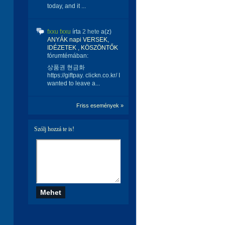
today, and it ...
fxxu fxxu
írta
2 hete
a(z)
ANYÁK napi VERSEK,
IDÉZETEK , KÖSZÖNTŐK
fórumtémában:
상품권 현금화
https://giftpay. clickn.co.kr/ I
wanted to leave a...
Friss események »
Szólj hozzá te is!