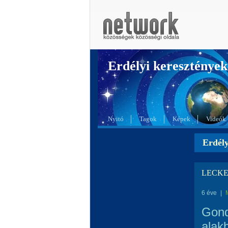
Erdélyi kereszté
Nyitó
Tagok
Képek
Videók
Erdél
LECKE
6 éve
|
Gond
alak