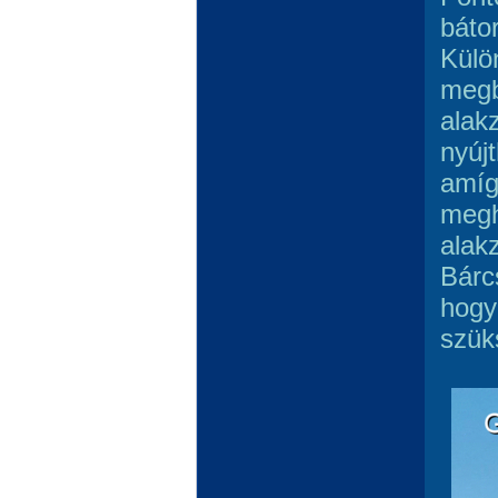
báto
Külö
megb
alak
nyúj
amíg
megh
alak
Bárc
hogy
szük