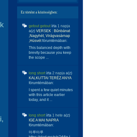
Ez történt a közösségben:
ék
getout getout
írta
1 napja
a(z)
VERSEK : Bűnbánat
,Nagyhét, Virágvasárnap
,Húsvét
fórumtémában:
This balanced depth with
brevity because you keep
the scope ...
long short
írta
2 napja
a(z)
KALKUTTAI TERÉZ ANYA
fórumtémában:
I spent a few quiet minutes
z
with this article earlier
today, and it ...
long short
írta
1 hete
a(z)
i,
IGE A MAI NAPRA
fórumtémában:
마루마루