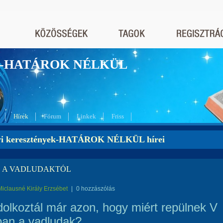
nyek-HATÁROK NÉLKÜL
Hírek
Fórum
Linkek
Friss
yi keresztények-HATÁROK NÉLKÜL hírei
 A VADLUDAKTÓL
Miclausné Király Erzsébet
|
0 hozzászólás
olkoztál már azon, hogy miért repülnek V
ban a vadludak?