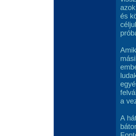
azok
és k
célju
prób
Amiko
mási
embe
luda
egyé
felv
a ve
A há
báto
Font