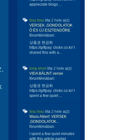
appreciate blogs ...
fxxu fxxu
írta
2 hete
a(z)
VERSEK ,GONDOLATOK
Ó ÉS ÚJ ESZTENDŐRE
fórumtémában:
상품권 현금화
https://giftpay. clickn.co.kr/ I
shared this with a...
z.
long short
írta
2 hete
a(z)
VIDA BÁLINT versei
fórumtémában:
k
상품권 현금화
https://giftpay. clickn.co.kr/ I
spent a few quiet ...
fxxu fxxu
írta
2 hete
a(z)
Wass Albert: VERSEK
,GONDOLATOK...
fórumtémában:
I spent a few quiet minutes
with this article earlier