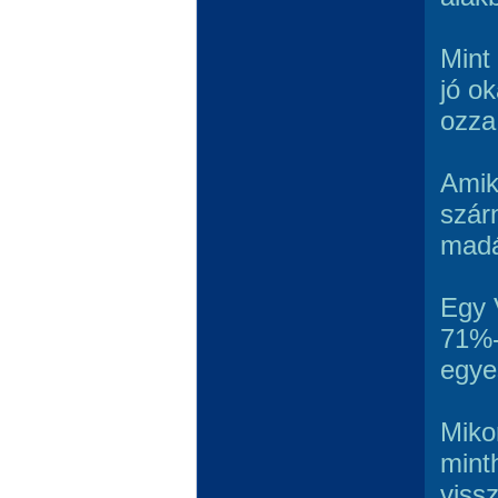
Mint 
jó o
ozza
Amik
szár
madá
Egy 
71%-
egye
Mikor
mint
viss