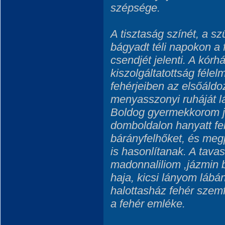
szépsége.
A tisztaság színét, a s
bágyadt téli napokon a f
csendjét jelenti. A kórh
kiszolgáltatottság félel
fehérjeiben az elsőáldo
menyasszonyi ruháját l
Boldog gyermekkorom ját
domboldalon hanyatt fe
bárányfelhőket, és megp
is hasonlítanak. A tava
madonnaliliom ,jázmin b
haja, kicsi lányom lábán
halottasház fehér szem
a fehér emléke.