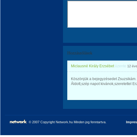
Hozzászólások
Miclausné Király Erzsébet
üzente
12 év
Köszönjük a bejegyzésedet Zsuzsikám.
Áldott,szép napot kivánok,szeretettel Er
© 2007 Copyright Network.hu Minden jog fenntartva.
Impre