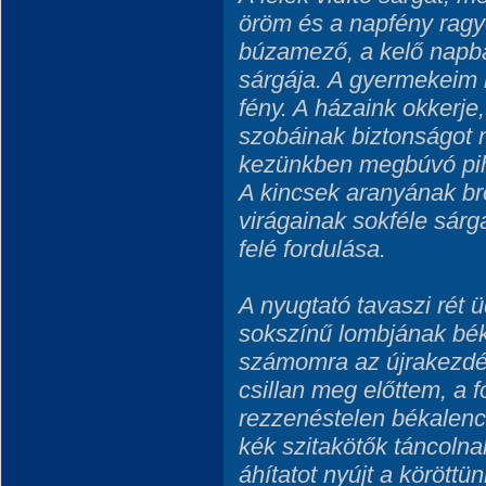
öröm és a napfény ragy
búzamező, a kelő napba
sárgája. A gyermekeim 
fény. A házaink okkerje
szobáinak biztonságot n
kezünkben megbúvó pih
A kincsek aranyának br
virágainak sokféle sárg
felé fordulása.
A nyugtató tavaszi rét ü
sokszínű lombjának bék
számomra az újrakezdés,
csillan meg előttem, a f
rezzenéstelen békalencsé
kék szitakötők táncoln
áhítatot nyújt a köröttü