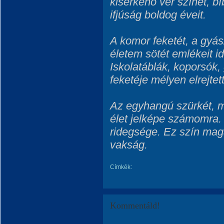
kiserkenő vér színét, bí
ifjúság boldog éveit.
A komor feketét, a gyá
életem sötét emlékeit id
Iskolatáblák, koporsók
feketéje mélyen elrejtet
Az egyhangú szürkét, m
élet jelképe számomra.
ridegsége. Ez szín mag
vakság.
Címkék:
Kommentáld!