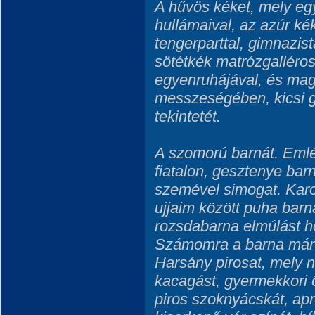
A hűvös kéket, mely eg
hullámaival, az azúr ké
tengerparttal, gimnazist
sötétkék matrózgalléros
egyenruhájával, és mag
messzeségében, kicsi g
tekintetét.
A szomorú barnát. Eml
fiatalon, gesztenye bar
szemével simogat. Karo
ujjaim között puha barn
rozsdabarna elmúlást ho
Számomra a barna már 
Harsány pirosat, mely 
kacagást, gyermekkori ö
piros szoknyácskát, apr