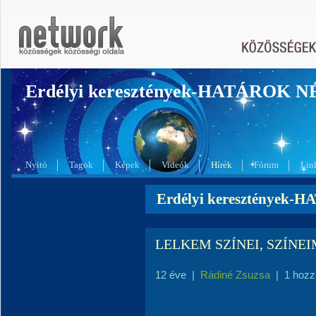
Erdélyi keresztények-HATÁROK 
Nyitó
Tagok
Képek
Videók
Hírek
Fórum
Lin
Erdélyi keresztények-
LELKEM SZÍNEI, SZÍNE
12 éve
|
Rádiné Zsuzsa
|
1 hozz