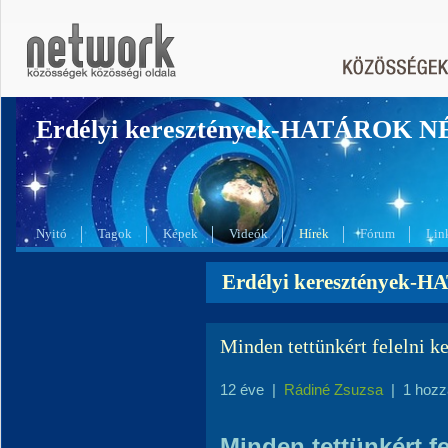
Erdélyi keresztények-HATÁROK 
Nyitó
Tagok
Képek
Videók
Hírek
Fórum
Lin
Erdélyi keresztények-
Minden tettünkért felelni ke
12 éve
|
Rádiné Zsuzsa
|
1 hozz
Minden tettünkért fe