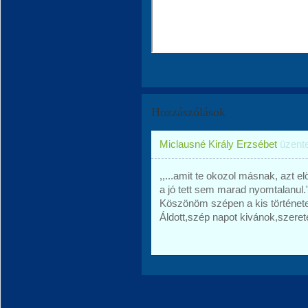
Hozzászólások
Miclausné Király Erzsébet
üzent
,,...amit te okozol másnak, azt e
a jó tett sem marad nyomtalanul.
Köszönöm szépen a kis történet
Áldott,szép napot kivánok,szerete