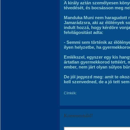
A király aztán személyesen köny
tévedését, és bocsásson meg nek
Manduka Muni nem haragudott rá
Jamarádzsra, aki az élölények sor
indult hozzá, hogy kérdöre vonj
felvilágositást adta:
- Semmi sem történik az élölénye
ilyen helyzetbe, ha gyermekkoro
Emlékszel, egyszer egy kis hangyá
ártatlan gyermekkorod tettéért,
ember, nem járt olyan súlyos bün
De jól jegyezd meg: amit te okoz
kell szenvedned, de a jó tett se
Címkék:
Kommentáld!