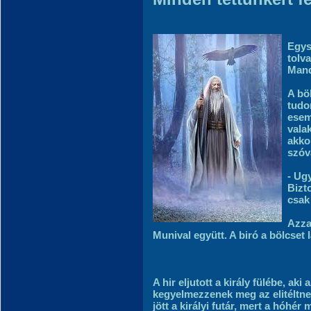
Egys
tolva
Mand
A bö
tudo
esem
vala
akkor
szóv
- Ug
Bizt
csak 
Azza
Munival együtt. A biró a bölcset lá
A hir eljutott a király fülébe, a
kegyelmezzenek meg az elitéltne
jött a királyi futár, mert a hóhé