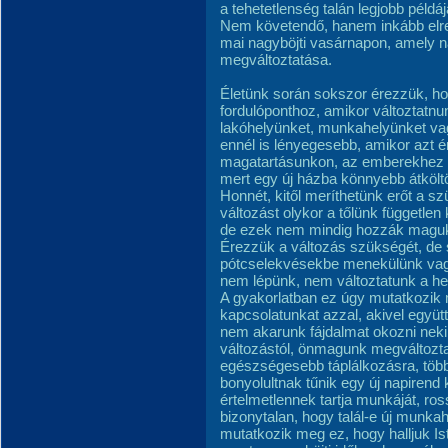
a tehetetlenség talán legjobb példá
Nem követendő, hanem inkább elre
mai nagyböjti vasárnapon, amely n
megváltoztatása.
Életünk során sokszor érezzük, ho
fordulóponthoz, amikor változtatnun
lakóhelyünket, munkahelyünket vag
ennél is lényegesebb, amikor azt é
magatartásunkon, az emberekhez va
mert egy új házba könnyebb átköltö
Honnét, kitől meríthetünk erőt a 
változást olykor a tőlünk független
de ezek nem mindig hozzák magukka
Érezzük a változás szükségét, de 
pótcselekvésekbe menekülünk vagy
nem lépünk, nem változtatunk a he
A gyakorlatban ez úgy mutatkozik 
kapcsolatunkat azzal, akivel együt
nem akarunk fájdalmat okozni neki
változástól, önmagunk megváltoztat
egészségesebb táplálkozásra, töb
bonyolultnak tűnik egy új napirend 
értelmetlennek tartja munkáját, ross
bizonytalan, hogy talál-e új munkah
mutatkozik meg ez, hogy halljuk Ist