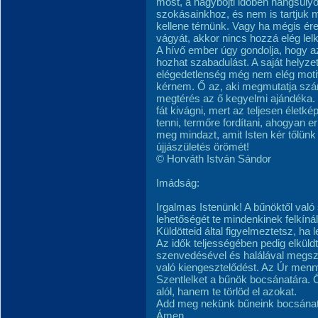
most, a nagyböjti időben hangsúly
szokásainkhoz, és nem is tartjuk
kellene térnünk. Vagy ha mégis ér
vágyát, akkor nincs hozzá elég lel
A hívő ember úgy gondolja, hogy az
hozhat szabadulást. A saját helyze
elégedetlenség még nem elég motivá
kérnem. Ő az, aki megmutatja szám
megtérés az ő kegyelmi ajándéka. 
fát kivágni, mert az teljesen életk
tenni, termőre fordítani, ahogyan 
meg mindazt, amit Isten kér tőlünk 
újjászületés örömét!
© Horváth István Sándor
Imádság:
Irgalmas Istenünk! A bűnöktől való
lehetőségét te mindenkinek felkí
Küldötteid által figyelmeztetsz, ha l
Az idők teljességében pedig elküldt
szenvedésével és halálával megsz
való kiengesztelődést. Az Úr menn
Szentlelket a bűnök bocsánatára.
alól, hanem te törlöd el azokat.
Add meg nekünk bűneink bocsánatát
Ámen