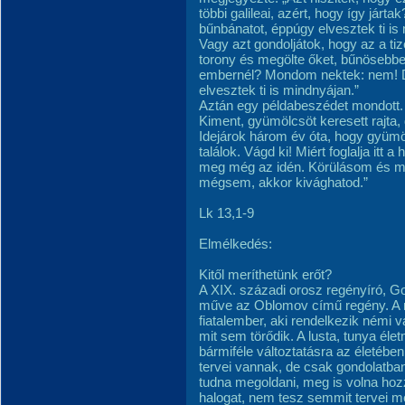
többi galileai, azért, hogy így já
bűnbánatot, éppúgy elvesztek ti is
Vagy azt gondoljátok, hogy az a ti
torony és megölte őket, bűnösebbe
embernél? Mondom nektek: nem! D
elvesztek ti is mindnyájan.”
Aztán egy példabeszédet mondott. 
Kiment, gyümölcsöt keresett rajta, d
Idejárok három év óta, hogy gyüm
találok. Vágd ki! Miért foglalja itt
meg még az idén. Körülásom és m
mégsem, akkor kivághatod.”
Lk 13,1-9
Elmélkedés:
Kitől meríthetünk erőt?
A XIX. századi orosz regényíró, G
műve az Oblomov című regény. A 
fiatalember, aki rendelkezik némi 
mit sem törődik. A lusta, tunya éle
bármiféle változtatásra az életéb
tervei vannak, de csak gondolatban
tudna megoldani, meg is volna ho
halogat, nem tesz semmit tervei 