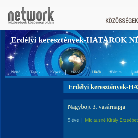
Erdélyi keresztények-HATÁROK 
Nyitó
Tagok
Képek
Videók
Hírek
Fórum
Lin
Erdélyi keresztények-
Nagyböjt 3. vasárnapja
5 éve
|
Miclausné Király Erzsébet