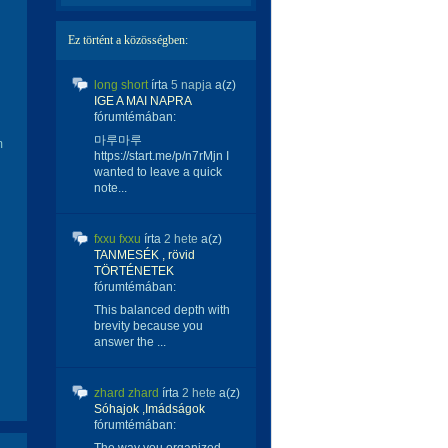
Ez történt a közösségben:
long short
írta
5 napja
a(z)
IGE A MAI NAPRA
fórumtémában:
마루마루
m
https://start.me/p/n7rMjn I
wanted to leave a quick
note...
fxxu fxxu
írta
2 hete
a(z)
TANMESÉK , rövid
TÖRTÉNETEK
fórumtémában:
This balanced depth with
brevity because you
answer the ...
zhard zhard
írta
2 hete
a(z)
Sóhajok ,Imádságok
fórumtémában: