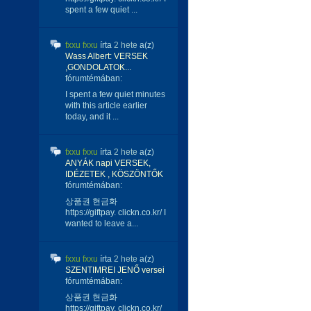
spent a few quiet ...
fxxu fxxu
írta
2 hete
a(z)
Wass Albert: VERSEK
,GONDOLATOK...
fórumtémában:
I spent a few quiet minutes
with this article earlier
today, and it ...
fxxu fxxu
írta
2 hete
a(z)
ANYÁK napi VERSEK,
IDÉZETEK , KÖSZÖNTŐK
fórumtémában:
상품권 현금화
https://giftpay. clickn.co.kr/ I
wanted to leave a...
fxxu fxxu
írta
2 hete
a(z)
SZENTIMREI JENŐ versei
fórumtémában:
상품권 현금화
https://giftpay. clickn.co.kr/