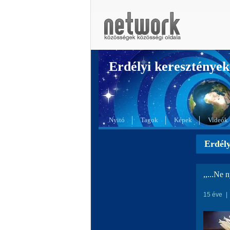
Erdélyi kereszté
Nyitó
Tagok
Képek
Videók
Erdél
,,...Ne 
15 éve
|