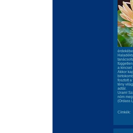
érdekében
Haladékta
tanácsol
független
a kincset
Akkor ka
birtokom
fosztott 
tény vilá
adtál.
Uram! Sz
nöm meg 
(Ordass L
Címkék: