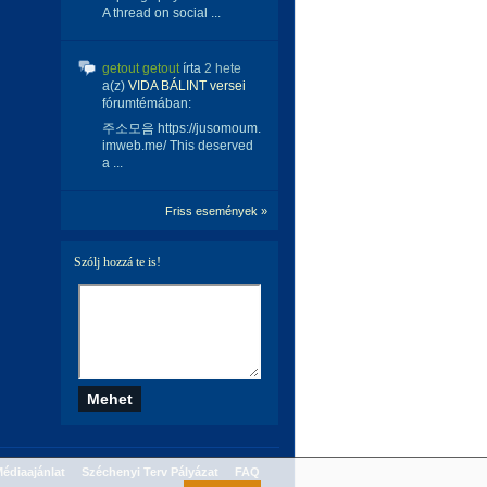
A thread on social ...
getout getout
írta
2 hete
a(z)
VIDA BÁLINT versei
fórumtémában:
주소모음 https://jusomoum.
imweb.me/ This deserved
a ...
Friss események »
Szólj hozzá te is!
édiaajánlat
Széchenyi Terv Pályázat
FAQ