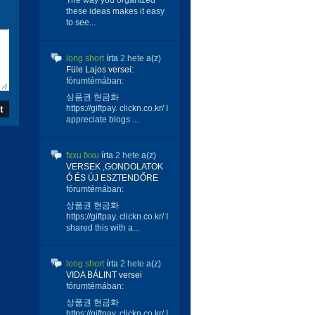
The way you organized
these ideas makes it easy
to see...
long short
írta
2 hete
a(z)
Füle Lajos versei:
fórumtémában:
상품권 현금화
https://giftpay. clickn.co.kr/ I
appreciate blogs ...
fxxu fxxu
írta
2 hete
a(z)
VERSEK ,GONDOLATOK
Ó ÉS ÚJ ESZTENDŐRE
fórumtémában:
상품권 현금화
https://giftpay. clickn.co.kr/ I
shared this with a...
long short
írta
2 hete
a(z)
VIDA BÁLINT versei
fórumtémában:
상품권 현금화
https://giftpay. clickn.co.kr/ I