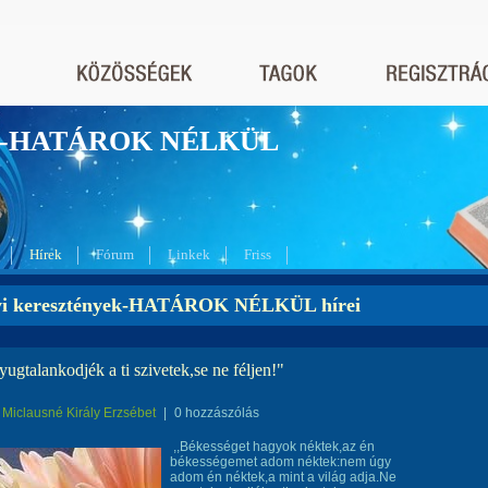
nyek-HATÁROK NÉLKÜL
Hírek
Fórum
Linkek
Friss
yi keresztények-HATÁROK NÉLKÜL hírei
nyugtalankodjék a ti szivetek,se ne féljen!"
Miclausné Király Erzsébet
|
0 hozzászólás
,,Békességet hagyok néktek,az én
békességemet adom néktek:nem úgy
adom én néktek,a mint a világ adja.Ne