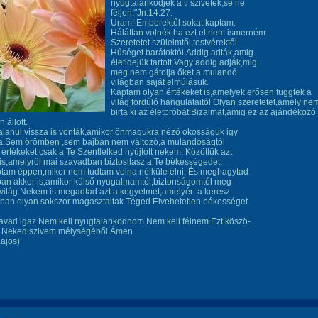
nyugtalankodjék a ti szivetek,se ne
féljen!"Jn.14:27.
Uram! Emberektől sokat kaptam.
Hálátlan volnék,ha ezt el nem ismerném.
Szeretetet szüleimtől,testvérektől.
Hűséget barátoktól.Addig adták,amig
életidejük tartott.Vagy addig adják,mig
meg nem gátolja őket a mulandó
világban saját elmúlásuk.
Kaptam olyan értékeket is,amelyek erősen függtek a
világ fordúló hangulataitól.Olyan szeretetet,amely ne
birta ki az életpróbát.Bizalmat,amig ez az ajándékozó
 állott.
lanul vissza is vonták,amikor önmagukra néző okosságuk igy
ta.Sem örömben ,sem bajban nem változó,a mulandóságtól
 értékeket csak a Te Szentlelked nyújtott nekem. Közöttük azt
 is,amelyről mai szavadban biztositasz:a Te békességedet.
ptam éppen,mikor nem tudtam volna nélküle élni. És meghagytad
ban akkor is,amikor külső nyugalmamtól,biztonságomtól meg-
a világ.Nekem is megadtad azt a kegyelmet,amelyért a keresz-
gban olyan sokszor magasztaltak Téged.Elvehetetlen békességet
avad igaz.Nem kell nyugtalankodnom.Nem kell félnem.Ezt köszö-
Neked szivem mélységéből.Ámen
ajos)