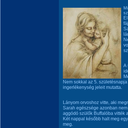
Mi
sz
El
fá
Sa
lá
Ne
vo
sz
A 
id
Mé
Nem sokkal az 5. születésnapja 
ingerlékenység jeleit mutatta.
Lányom orvoshoz vitte, aki meg
Sarah egészsége azonban nem ja
aggódó szülők Buffalóba vitték
Két nappal később halt meg egy 
meg.