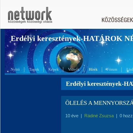
Erdélyi keresztények-HATÁROK 
Nyitó
Tagok
Képek
Videók
Hírek
Fórum
Lin
Erdélyi keresztények-
ÖLELÉS A MENNYORSZ
10 éve
|
Rádiné Zsuzsa
|
0 hozz