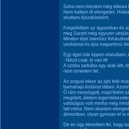
Soha nem éreztem még ekkora f
Nem tudtam őt elengedni. Hiába
aludtam éjszakánként.
Forgolódtam az ágyamban és azo
meg Saraht még egyszer utoljár
Minden éljel Istenhez fohászko
unokámat és újra magamhoz öl
Egy éjjel már éppen elaludtam, 
- Nézd csak, ki van itt!
A szoba sarkába egy alak állt, r
nem ismertem fel.
Az angyal ekkor az ajtó felé mut
barnahajú kislányt láttam. Azonn
Ő rám mosolygott, majd felém sz
megölelt, életem legemlékezetes
valóságos volt mintha még mindi
lett volna. Nem akartam elenged
álmomban, olyan gyorsan el is 
De én úgy ébredtem fel, hogy tu