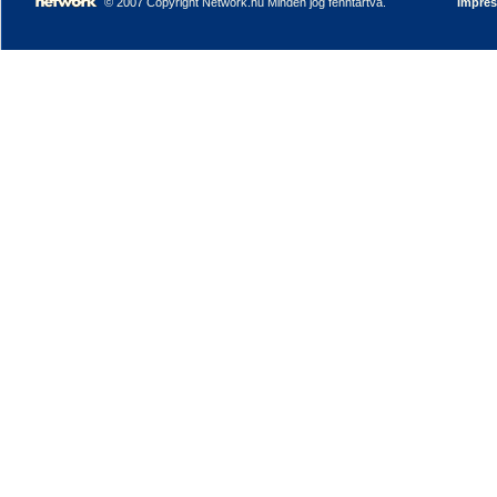
© 2007 Copyright Network.hu Minden jog fenntartva.
Impre