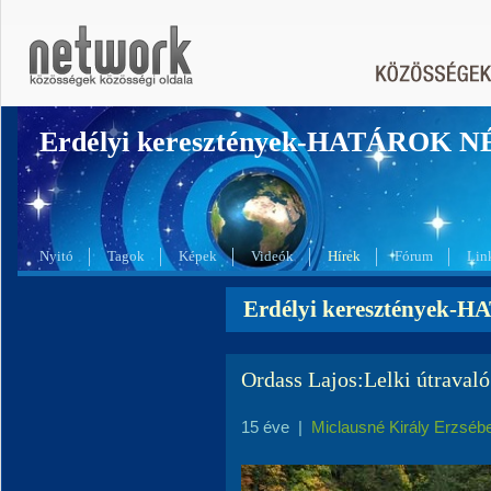
Erdélyi keresztények-HATÁROK 
Nyitó
Tagok
Képek
Videók
Hírek
Fórum
Lin
Erdélyi keresztények-
Ordass Lajos:Lelki útravaló
15 éve
|
Miclausné Király Erzséb