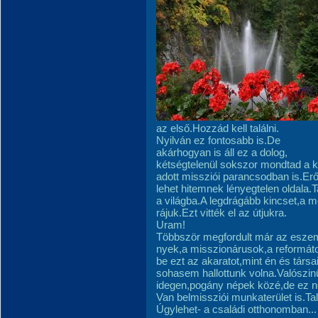
az első.Hozzád kell találni.
Nyilván ez fontosabb is.De
akárhogyan is áll ez a dolog,
kétségtelenül sokszor mondtad a 
adott missziói parancsodban is.Erő
lehet hitemnek lényegtelen oldala.
a világba.A legdrágább kincset,a m
rájuk.Ezt vitték el az útjukra.
Uram!
Többször megfordult már az eszem
nyek,a misszionárusok,a reformáto
be ezt az akaratot,mint én és társ
sohasem hallottunk volna.Valósz
idegen,pogány népek közé,de ez ne
Van belmissziói munkaterület is.T
Úgylehet- a családi otthonomban...