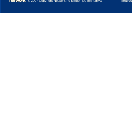
© 2007 Copyright Network.hu Minden jog fenntartva.
Impre