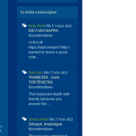
Ez történt a közösségben:
long short
írta
5 napja
a(z)
IGE A MAI NAPRA
fórumtémában:
마루마루
https://start.me/p/n7rMjn I
wanted to leave a quick
note...
fxxu fxxu
írta
2 hete
a(z)
TANMESÉK , rövid
TÖRTÉNETEK
fórumtémában:
This balanced depth with
brevity because you
answer the ...
zhard zhard
írta
2 hete
a(z)
Sóhajok ,Imádságok
ös
fórumtémában:
a