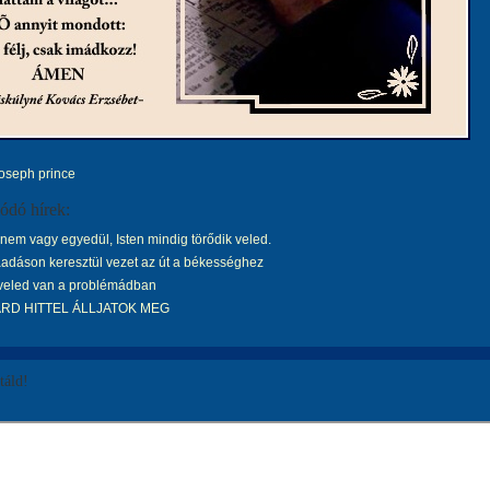
joseph prince
ódó hírek:
em vagy egyedül, Isten mindig törődik veled.
adáson keresztül vezet az út a békességhez
 veled van a problémádban
ÁRD HITTEL ÁLLJATOK MEG
áld!