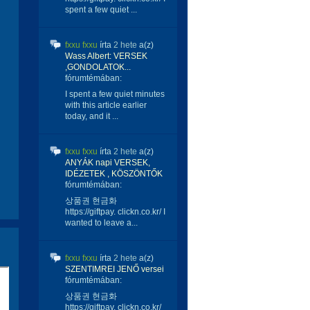
spent a few quiet ...
fxxu fxxu
írta
2 hete
a(z)
Wass Albert: VERSEK
,GONDOLATOK...
fórumtémában:
I spent a few quiet minutes
with this article earlier
today, and it ...
fxxu fxxu
írta
2 hete
a(z)
ANYÁK napi VERSEK,
IDÉZETEK , KÖSZÖNTŐK
fórumtémában:
상품권 현금화
https://giftpay. clickn.co.kr/ I
wanted to leave a...
fxxu fxxu
írta
2 hete
a(z)
SZENTIMREI JENŐ versei
fórumtémában:
상품권 현금화
https://giftpay. clickn.co.kr/