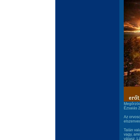
Megőrzöd 
Ézsaiás 
Az orvoso
elszenved
Talán val
vagy, ami
válasz. L