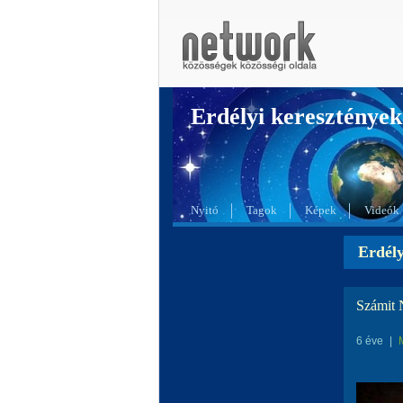
Erdélyi kereszté
Nyitó
Tagok
Képek
Videók
Erdél
Számit 
6 éve
|