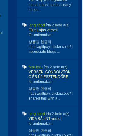
The way you organized
these ideas makes it easy
to see...
,
long short
írta
2 hete
a(z)
Füle Lajos versei:
al
fórumtémában:
상품권 현금화
https://giftpay. clickn.co.kr/ I
appreciate blogs ...
fxxu fxxu
írta
2 hete
a(z)
VERSEK ,GONDOLATOK
Ó ÉS ÚJ ESZTENDŐRE
fórumtémában:
상품권 현금화
https://giftpay. clickn.co.kr/ I
shared this with a...
long short
írta
2 hete
a(z)
VIDA BÁLINT versei
fórumtémában:
상품권 현금화
https://giftpay. clickn.co.kr/ I