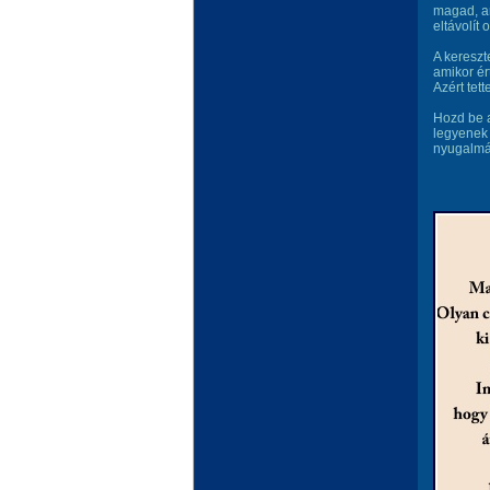
magad, am
eltávolít 
A kereszt
amikor ér
Azért tet
Hozd be a
legyenek 
nyugalmá