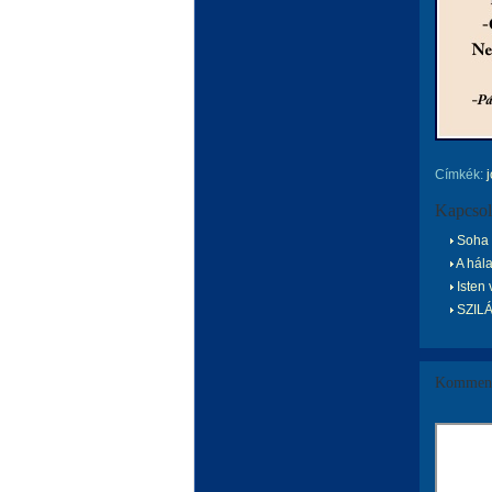
Címkék:
Kapcsol
Soha n
A hála
Isten
SZIL
Komment