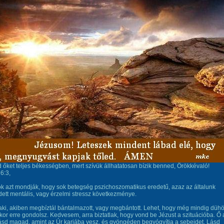
őket teljes békességben, mert szívük állhatatosan bízik benned, Örökkévaló!
26:3,
k azt mondják, hogy sok betegség pszichoszomatikus eredetű, azaz az általunk
ett mentális, vagy érzelmi stressz következménye.
aki, akiben megbíztál bántalmazott, vagy megbántott. Lehet, hogy még mindig düh
kor erre gondolsz. Kedvesem, arra biztatlak, hogy vond be Jézust a szituációba. Ő 
ásd magad, amint az Úr karjába vesz, és gyöngéden begyógyítja a sebeidet. Lásd