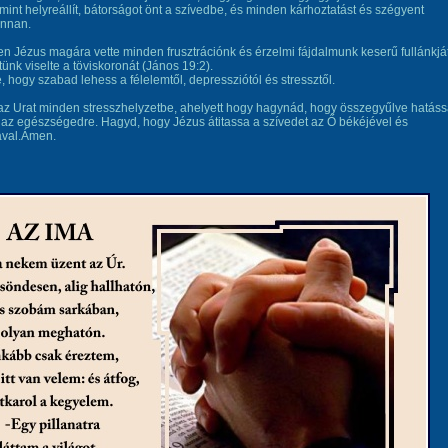
int helyreállít, bátorságot önt a szívedbe, és minden kárhoztatást és szégyent
onnan.
en Jézus magára vette minden frusztrációnk és érzelmi fájdalmunk keserű fullánkját
tünk viselte a töviskoronát (János 19:2).
te, hogy szabad lehess a félelemtől, depressziótól és stressztől.
z Urat minden stresszhelyzetbe, ahelyett hogy hagynád, hogy összegyűlve hatáss
az egészségedre. Hagyd, hogy Jézus átitassa a szívedet az Ő békéjével és
val.Ámen.