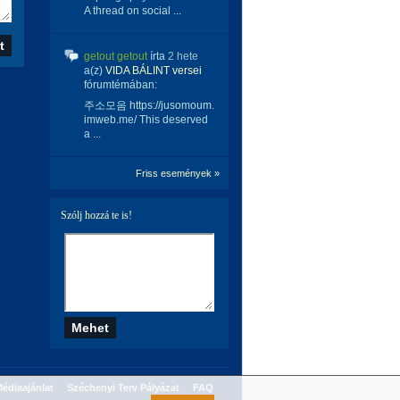
A thread on social ...
getout getout
írta
2 hete
a(z)
VIDA BÁLINT versei
fórumtémában:
주소모음 https://jusomoum.
imweb.me/ This deserved
a ...
Friss események »
Szólj hozzá te is!
édiaajánlat
Széchenyi Terv Pályázat
FAQ