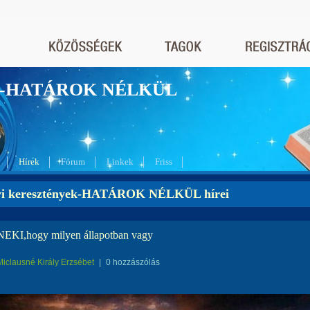
nyek-HATÁROK NÉLKÜL
Hírek
Fórum
Linkek
Friss
yi keresztények-HATÁROK NÉLKÜL hírei
NEKI,hogy milyen állapotban vagy
Miclausné Király Erzsébet
|
0 hozzászólás